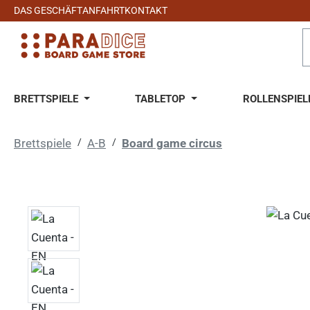
DAS GESCHÄFT
ANFAHRT
KONTAKT
 Hauptinhalt springen
Zur Suche springen
Zur Hauptnavigation springen
BRETTSPIELE
TABLETOP
ROLLENSPIEL
Brettspiele
/
A-B
/
Board game circus
Bildergalerie überspringen