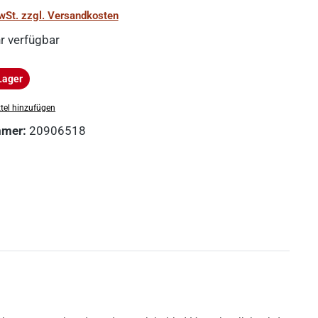
MwSt. zzgl. Versandkosten
r verfügbar
Lager
ger
tel hinzufügen
mmer:
20906518