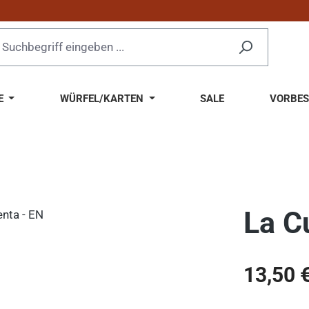
E
WÜRFEL/KARTEN
SALE
VORBES
La C
Regulärer Pr
13,50 