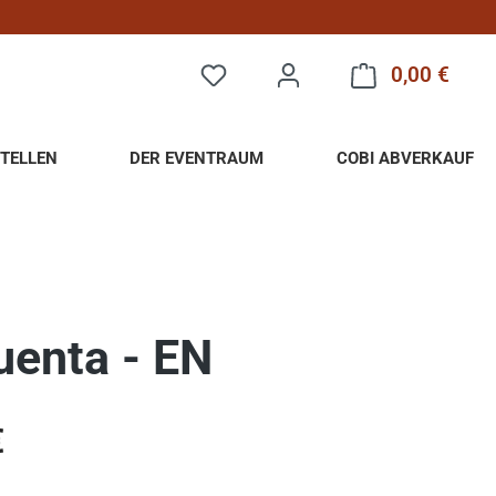
0,00 €
Warenk
TELLEN
DER EVENTRAUM
COBI ABVERKAUF
uenta - EN
eis:
€