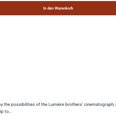
In den Warenkorb
y the possibilities of the Lumière brothers’ cinematograph,
p to...