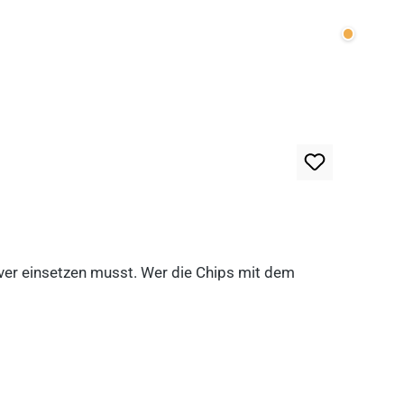
Wenige v
lever einsetzen musst. Wer die Chips mit dem