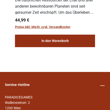
Die natürlichen Ressourcen der Erde und aller
anderen bewohnbaren Planeten sind seit
geraumer Zeit erschöpft. Um das Überleben zu
sichern, wurden die sogenannten
Regulärer Preis:
44,99 €
„Weltenschiffe“ gebaut. Auf diesen
Preise inkl. MwSt. zzgl. Versandkosten
planetengroßen Raums...
In den Warenkorb
Service-Hotline
PARADICEGAMES
Wallensteinstr. 2
1200 Wien