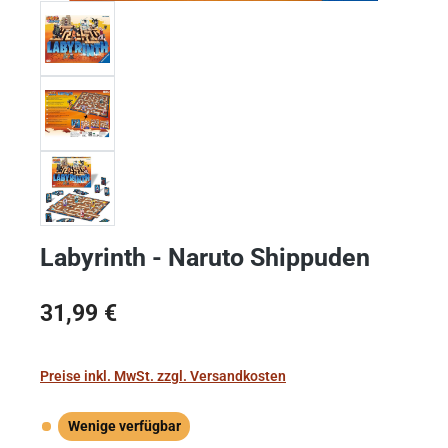
Labyrinth - Naruto Shippuden
Regulärer Preis:
31,99 €
Preise inkl. MwSt. zzgl. Versandkosten
Wenige verfügbar
Wenige verfügbar