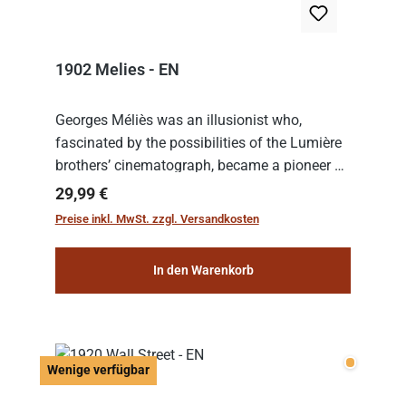
1902 Melies - EN
Georges Méliès was an illusionist who,
fascinated by the possibilities of the Lumière
brothers’ cinematograph, became a pioneer of
cinema. In 1902, he filmed his most famous
Regulärer Preis:
29,99 €
work: “Le Voyage dans la Lune” (“A Trip to...
Preise inkl. MwSt. zzgl. Versandkosten
In den Warenkorb
Wenige v
Wenige verfügbar