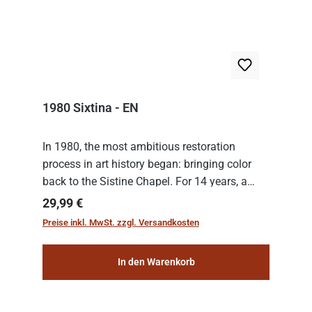
1980 Sixtina - EN
In 1980, the most ambitious restoration
process in art history began: bringing color
back to the Sistine Chapel. For 14 years, a
team of experts from the Vatican undertook
Regulärer Preis:
29,99 €
the meticulous job of cleaning and
Preise inkl. MwSt. zzgl. Versandkosten
consolidat...
In den Warenkorb