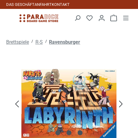
DAS GESCHÄFT
ANFAHRT
KONTAKT
Zum Hauptinhalt springen
Warenkorb 
/
/
Brettspiele
R-S
Ravensburger
Bildergalerie überspringen