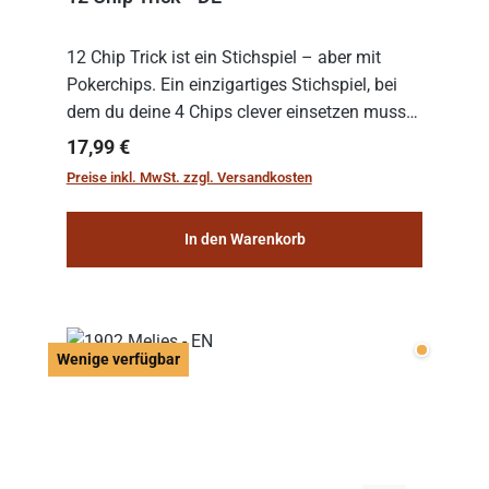
12 Chip Trick ist ein Stichspiel – aber mit
Pokerchips. Ein einzigartiges Stichspiel, bei
dem du deine 4 Chips clever einsetzen musst.
Wer die Chips mit dem höchsten Gesamtwert
Regulärer Preis:
17,99 €
hat, gewinnt die Runde. Aber Vorsicht: D...
Preise inkl. MwSt. zzgl. Versandkosten
In den Warenkorb
Wenige v
Wenige verfügbar