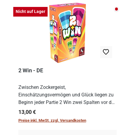
Nicht auf
Nicht auf Lager
2 Win - DE
Zwischen Zockergeist,
Einschätzungsvermögen und Glück liegen zu
Beginn jeder Partie 2 Win zwei Spalten vor den
Spielenden aus, die es in die Höhe zu treiben
Regulärer Preis:
13,00 €
gilt. Doch das geht natürlich nur, solange man
Preise inkl. MwSt. zzgl. Versandkosten
auch Karten a...