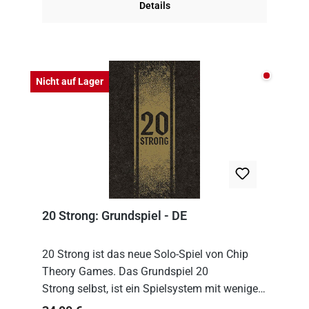
Details
Nicht auf
Nicht auf Lager
20 Strong: Grundspiel - DE
20 Strong ist das neue Solo-Spiel von Chip
Theory Games. Das Grundspiel 20
Strong selbst, ist ein Spielsystem mit wenigen,
einfachen Regeln. Um es zu spielen, muss es