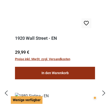
1920 Wall Street - EN
Regulärer Preis:
29,99 €
Preise inkl. MwSt. zzgl. Versandkosten
In den Warenkorb
Wenige v
Wenige verfügbar