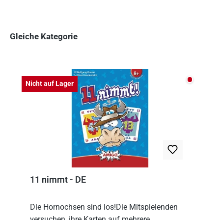
Gleiche Kategorie
Produktgalerie überspringen
Nicht auf
Nicht auf Lager
11 nimmt - DE
Die Hornochsen sind los!Die Mitspielenden
versuchen, ihre Karten auf mehrere