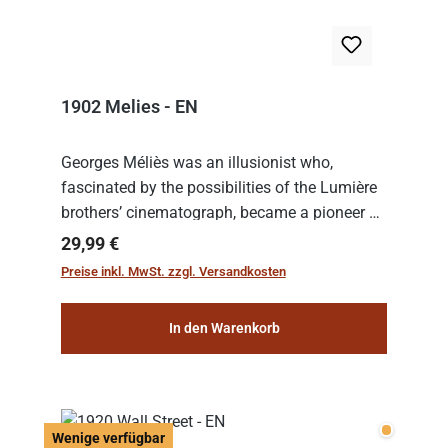
1902 Melies - EN
Georges Méliès was an illusionist who,
fascinated by the possibilities of the Lumière
brothers’ cinematograph, became a pioneer of
cinema. In 1902, he filmed his most famous
Regulärer Preis:
29,99 €
work: “Le Voyage dans la Lune” (“A Trip to...
Preise inkl. MwSt. zzgl. Versandkosten
In den Warenkorb
Wenige v
Wenige verfügbar