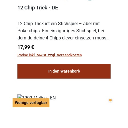
12 Chip Trick - DE
12 Chip Trick ist ein Stichspiel – aber mit
Pokerchips. Ein einzigartiges Stichspiel, bei
dem du deine 4 Chips clever einsetzen musst.
Wer die Chips mit dem höchsten Gesamtwert
Regulärer Preis:
17,99 €
hat, gewinnt die Runde. Aber Vorsicht: D...
Preise inkl. MwSt. zzgl. Versandkosten
In den Warenkorb
Wenige v
Wenige verfügbar