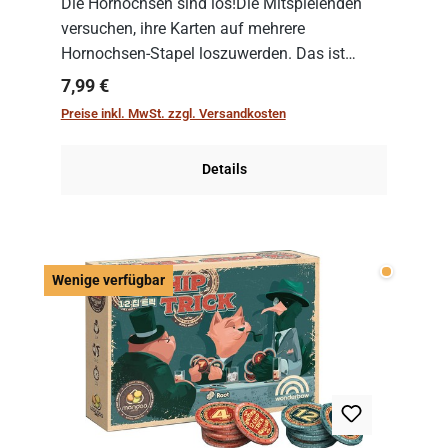
Die Hornochsen sind los!Die Mitspielenden
versuchen, ihre Karten auf mehrere
Hornochsen-Stapel loszuwerden. Das ist
kniffliger als gedacht, denn die Differenz
Regulärer Preis:
7,99 €
zwischen ausgespielter Karte und der
Preise inkl. MwSt. zzgl. Versandkosten
obersten Karte des St...
Details
Wenige v
Wenige verfügbar