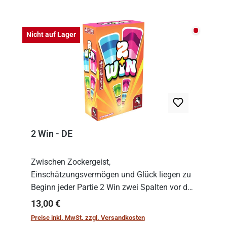
Nicht auf
Nicht auf Lager
2 Win - DE
Zwischen Zockergeist,
Einschätzungsvermögen und Glück liegen zu
Beginn jeder Partie 2 Win zwei Spalten vor den
Spielenden aus, die es in die Höhe zu treiben
Regulärer Preis:
13,00 €
gilt. Doch das geht natürlich nur, solange man
Preise inkl. MwSt. zzgl. Versandkosten
auch Karten a...