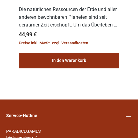
Die natürlichen Ressourcen der Erde und aller
anderen bewohnbaren Planeten sind seit
geraumer Zeit erschöpft. Um das Überleben zu
sichern, wurden die sogenannten
Regulärer Preis:
44,99 €
„Weltenschiffe“ gebaut. Auf diesen
Preise inkl. MwSt. zzgl. Versandkosten
planetengroßen Raums...
In den Warenkorb
Service-Hotline
PARADICEGAMES
Wallensteinstr. 2