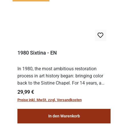
1980 Sixtina - EN
In 1980, the most ambitious restoration
process in art history began: bringing color
back to the Sistine Chapel. For 14 years, a
team of experts from the Vatican undertook
Regulärer Preis:
29,99 €
the meticulous job of cleaning and
Preise inkl. MwSt. zzgl. Versandkosten
consolidat...
In den Warenkorb