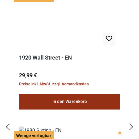
1920 Wall Street - EN
Regulärer Preis:
29,99 €
Preise inkl. MwSt. zzgl. Versandkosten
In den Warenkorb
Wenige v
Wenige verfügbar