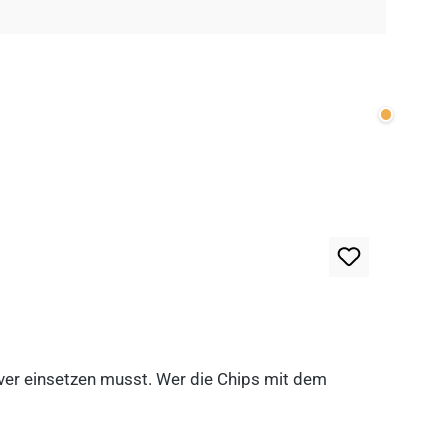
Wenige v
lever einsetzen musst. Wer die Chips mit dem