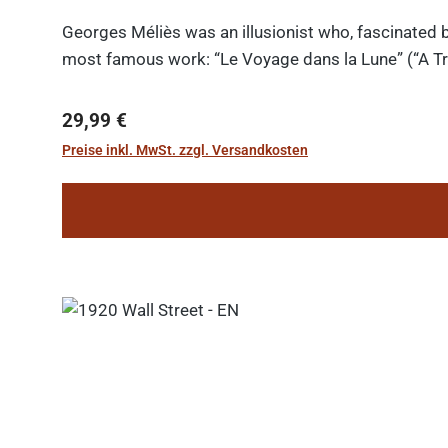
Georges Méliès was an illusionist who, fascinated b
most famous work: “Le Voyage dans la Lune” (“A Tri
Regulärer Preis:
29,99 €
Preise inkl. MwSt. zzgl. Versandkosten