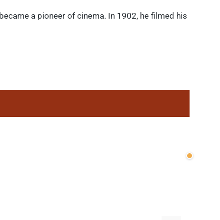
 became a pioneer of cinema. In 1902, he filmed his
Wenige v