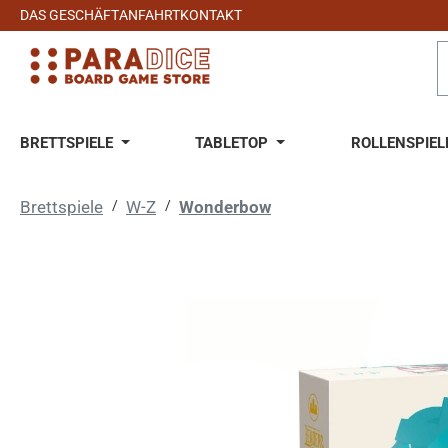
DAS GESCHÄFT
ANFAHRT
KONTAKT
 Hauptinhalt springen
Zur Suche springen
Zur Hauptnavigation springen
BRETTSPIELE
TABLETOP
ROLLENSPIEL
Brettspiele
/
W-Z
/
Wonderbow
Bildergalerie überspringen