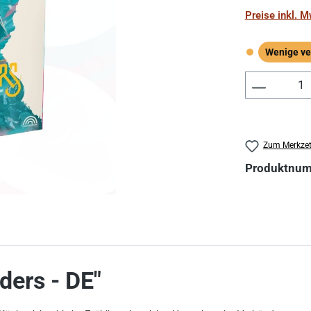
Preise inkl. 
Wenige ve
Wenige verf
Produkt 
Zum Merkzet
Produktnu
ders - DE"