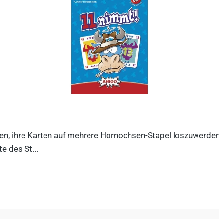
n, ihre Karten auf mehrere Hornochsen-Stapel loszuwerden. D
e des St...