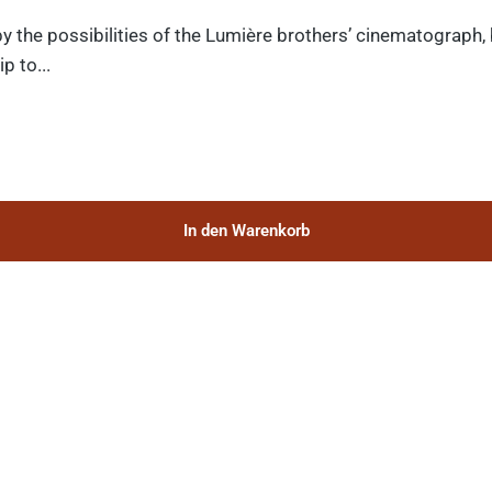
y the possibilities of the Lumière brothers’ cinematograph,
p to...
In den Warenkorb