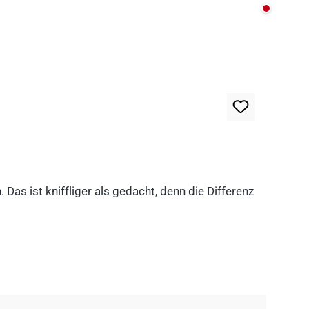
Nicht au
as ist kniffliger als gedacht, denn die Differenz