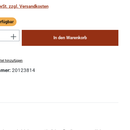
MwSt. zzgl. Versandkosten
rfügbar
ügbar
Anzahl: Gib den gewünschten Wert ein 
In den Warenkorb
tel hinzufügen
mmer:
20123814