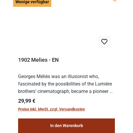
Wenige v
Wenige verfügbar
1902 Melies - EN
Georges Méliès was an illusionist who,
fascinated by the possibilities of the Lumière
brothers’ cinematograph, became a pioneer of
cinema. In 1902, he filmed his most famous
Regulärer Preis:
29,99 €
work: “Le Voyage dans la Lune” (“A Trip to...
Preise inkl. MwSt. zzgl. Versandkosten
In den Warenkorb