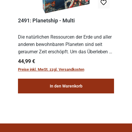
2491: Planetship - Multi
Die natürlichen Ressourcen der Erde und aller
anderen bewohnbaren Planeten sind seit
geraumer Zeit erschöpft. Um das Überleben zu
sichern, wurden die sogenannten
Regulärer Preis:
44,99 €
„Weltenschiffe“ gebaut. Auf diesen
Preise inkl. MwSt. zzgl. Versandkosten
planetengroßen Raums...
In den Warenkorb