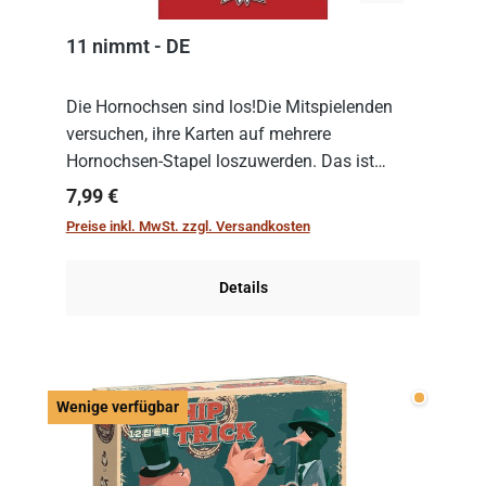
11 nimmt - DE
Die Hornochsen sind los!Die Mitspielenden
versuchen, ihre Karten auf mehrere
Hornochsen-Stapel loszuwerden. Das ist
kniffliger als gedacht, denn die Differenz
Regulärer Preis:
7,99 €
zwischen ausgespielter Karte und der
Preise inkl. MwSt. zzgl. Versandkosten
obersten Karte des St...
Details
Wenige v
Wenige verfügbar