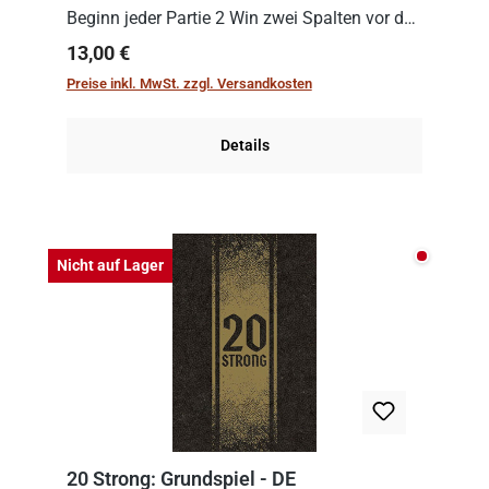
Beginn jeder Partie 2 Win zwei Spalten vor den
Spielenden aus, die es in die Höhe zu treiben
Regulärer Preis:
13,00 €
gilt. Doch das geht natürlich nur, solange man
Preise inkl. MwSt. zzgl. Versandkosten
auch Karten a...
Details
Nicht auf
Nicht auf Lager
20 Strong: Grundspiel - DE