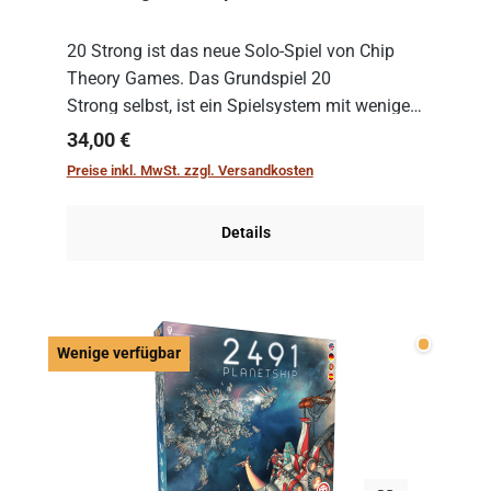
20 Strong ist das neue Solo-Spiel von Chip
Theory Games. Das Grundspiel 20
Strong selbst, ist ein Spielsystem mit wenigen,
einfachen Regeln. Um es zu spielen, muss es
Regulärer Preis:
34,00 €
immer mit einem Themenset ergänzt werden.
Preise inkl. MwSt. zzgl. Versandkosten
Im Grund...
Details
Wenige v
Wenige verfügbar