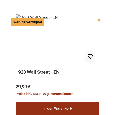
Wenige v
Wenige verfügbar
1920 Wall Street - EN
Regulärer Preis:
29,99 €
Preise inkl. MwSt. zzgl. Versandkosten
In den Warenkorb