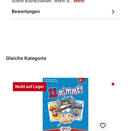
sowie Blankoseiten. Wenn d…
Mehr
Bewertungen
Gleiche Kategorie
Produktgalerie überspringen
Nicht auf
Nicht auf Lager