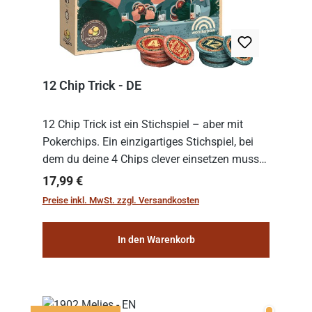
12 Chip Trick - DE
12 Chip Trick ist ein Stichspiel – aber mit
Pokerchips. Ein einzigartiges Stichspiel, bei
dem du deine 4 Chips clever einsetzen musst.
Wer die Chips mit dem höchsten Gesamtwert
Regulärer Preis:
17,99 €
hat, gewinnt die Runde. Aber Vorsicht: D...
Preise inkl. MwSt. zzgl. Versandkosten
In den Warenkorb