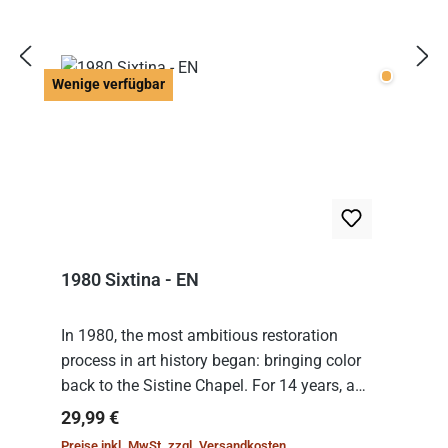
Wenige v
Wenige verfügbar
1980 Sixtina - EN
In 1980, the most ambitious restoration
process in art history began: bringing color
back to the Sistine Chapel. For 14 years, a
team of experts from the Vatican undertook
Regulärer Preis:
29,99 €
the meticulous job of cleaning and
Preise inkl. MwSt. zzgl. Versandkosten