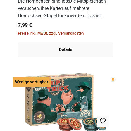
Die Hornochsen sind los!Die Mitspielenden
versuchen, ihre Karten auf mehrere
Hornochsen-Stapel loszuwerden. Das ist
kniffliger als gedacht, denn die Differenz
Regulärer Preis:
7,99 €
zwischen ausgespielter Karte und der
Preise inkl. MwSt. zzgl. Versandkosten
obersten Karte des St...
Details
Wenige v
Wenige verfügbar