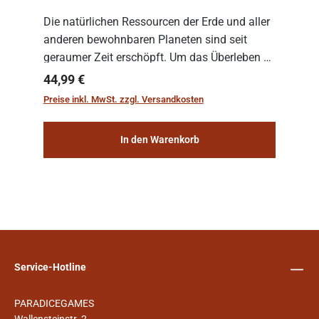
Die natürlichen Ressourcen der Erde und aller
anderen bewohnbaren Planeten sind seit
geraumer Zeit erschöpft. Um das Überleben zu
sichern, wurden die sogenannten
Regulärer Preis:
44,99 €
„Weltenschiffe“ gebaut. Auf diesen
Preise inkl. MwSt. zzgl. Versandkosten
planetengroßen Raums...
In den Warenkorb
Service-Hotline
PARADICEGAMES
Wallensteinstr. 2