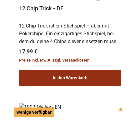
12 Chip Trick - DE
12 Chip Trick ist ein Stichspiel – aber mit
Pokerchips. Ein einzigartiges Stichspiel, bei
dem du deine 4 Chips clever einsetzen musst.
Wer die Chips mit dem höchsten Gesamtwert
Regulärer Preis:
17,99 €
hat, gewinnt die Runde. Aber Vorsicht: D...
Preise inkl. MwSt. zzgl. Versandkosten
In den Warenkorb
Wenige v
Wenige verfügbar