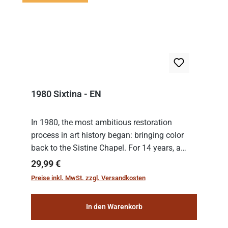
1980 Sixtina - EN
In 1980, the most ambitious restoration
process in art history began: bringing color
back to the Sistine Chapel. For 14 years, a
team of experts from the Vatican undertook
Regulärer Preis:
29,99 €
the meticulous job of cleaning and
Preise inkl. MwSt. zzgl. Versandkosten
consolidat...
In den Warenkorb