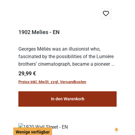
1902 Melies - EN
Georges Méliès was an illusionist who,
fascinated by the possibilities of the Lumière
brothers’ cinematograph, became a pioneer of
cinema. In 1902, he filmed his most famous
Regulärer Preis:
29,99 €
work: “Le Voyage dans la Lune” (“A Trip to...
Preise inkl. MwSt. zzgl. Versandkosten
In den Warenkorb
Wenige v
Wenige verfügbar