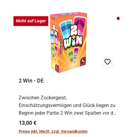
Nicht auf
Nicht auf Lager
2 Win - DE
Zwischen Zockergeist,
Einschätzungsvermögen und Glück liegen zu
Beginn jeder Partie 2 Win zwei Spalten vor den
Spielenden aus, die es in die Höhe zu treiben
Regulärer Preis:
13,00 €
gilt. Doch das geht natürlich nur, solange man
Preise inkl. MwSt. zzgl. Versandkosten
auch Karten a...