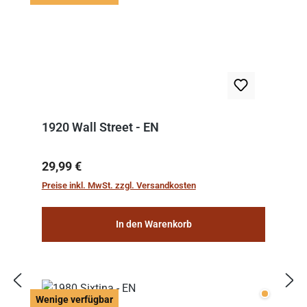
1920 Wall Street - EN
Regulärer Preis:
29,99 €
Preise inkl. MwSt. zzgl. Versandkosten
In den Warenkorb
Wenige v
Wenige verfügbar