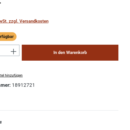
€
MwSt. zzgl. Versandkosten
rfügbar
ügbar
Anzahl: Gib den gewünschten Wert ein 
In den Warenkorb
tel hinzufügen
mmer:
18912721
"