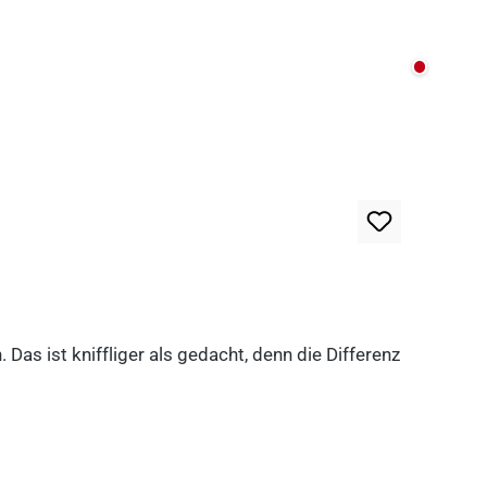
Nicht au
as ist kniffliger als gedacht, denn die Differenz