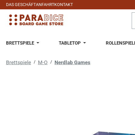
DAS GESCHÄFT
ANFAHRT
KONTAKT
 Hauptinhalt springen
Zur Suche springen
Zur Hauptnavigation springen
BRETTSPIELE
TABLETOP
ROLLENSPIEL
Brettspiele
/
M-O
/
Nerdlab Games
Bildergalerie überspringen