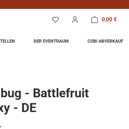
0,00 €
Warenk
TELLEN
DER EVENTRAUM
COBI ABVERKAUF
bug - Battlefruit
xy - DE
eis: