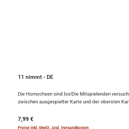
Produktgalerie überspringen
11 nimmt - DE
Die Hornochsen sind los!Die Mitspielenden versuche
zwischen ausgespielter Karte und der obersten Kart
Regulärer Preis:
7,99 €
Preise inkl. MwSt. zzgl. Versandkosten