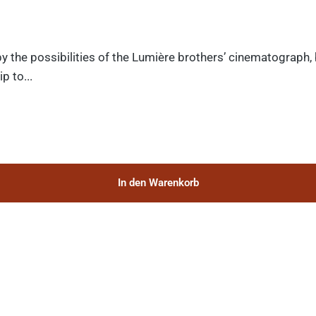
y the possibilities of the Lumière brothers’ cinematograph,
p to...
In den Warenkorb