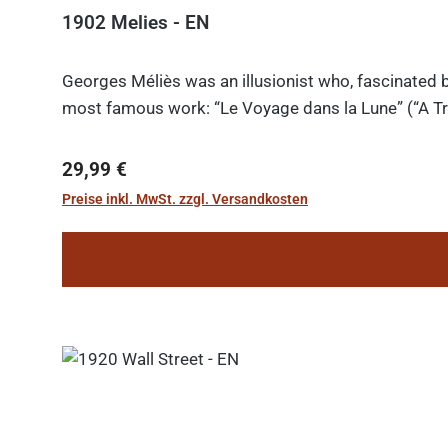
1902 Melies - EN
Georges Méliès was an illusionist who, fascinated b
most famous work: “Le Voyage dans la Lune” (“A Tri
Regulärer Preis:
29,99 €
Preise inkl. MwSt. zzgl. Versandkosten