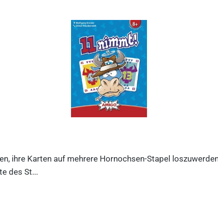
n, ihre Karten auf mehrere Hornochsen-Stapel loszuwerden. D
e des St...