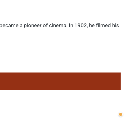
 became a pioneer of cinema. In 1902, he filmed his
Wenige v