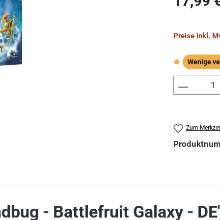
17,99 
Preise inkl. 
Wenige ve
Wenige verf
Produkt 
Zum Merkzet
Produktnu
bug - Battlefruit Galaxy - DE