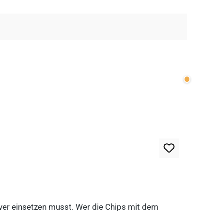
Wenige v
lever einsetzen musst. Wer die Chips mit dem