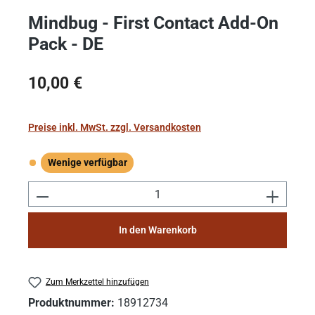
Mindbug - First Contact Add-On
Pack - DE
Regulärer Preis:
10,00 €
Preise inkl. MwSt. zzgl. Versandkosten
Wenige verfügbar
Wenige verfügbar
Produkt Anzahl: Gib den gewünschten Wert e
In den Warenkorb
Zum Merkzettel hinzufügen
Produktnummer:
18912734