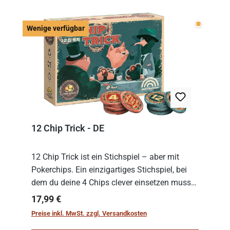
Wenige v
Wenige verfügbar
12 Chip Trick - DE
12 Chip Trick ist ein Stichspiel – aber mit
Pokerchips. Ein einzigartiges Stichspiel, bei
dem du deine 4 Chips clever einsetzen musst.
Wer die Chips mit dem höchsten Gesamtwert
Regulärer Preis:
17,99 €
hat, gewinnt die Runde. Aber Vorsicht: D...
Preise inkl. MwSt. zzgl. Versandkosten