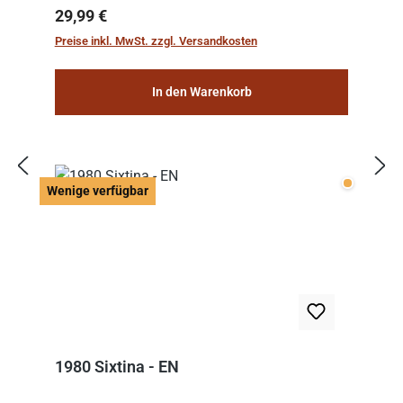
Regulärer Preis:
29,99 €
Preise inkl. MwSt. zzgl. Versandkosten
In den Warenkorb
Wenige v
Wenige verfügbar
1980 Sixtina - EN