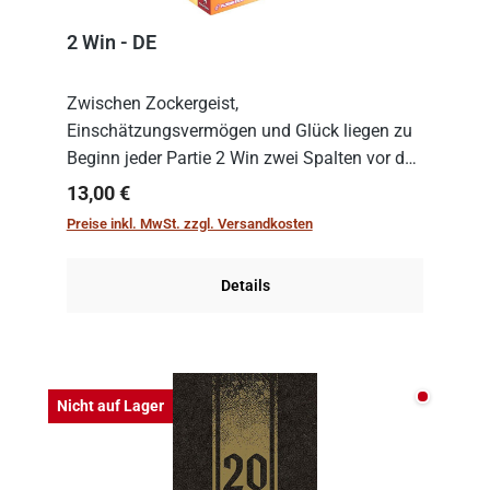
2 Win - DE
Zwischen Zockergeist,
Einschätzungsvermögen und Glück liegen zu
Beginn jeder Partie 2 Win zwei Spalten vor den
Spielenden aus, die es in die Höhe zu treiben
Regulärer Preis:
13,00 €
gilt. Doch das geht natürlich nur, solange man
Preise inkl. MwSt. zzgl. Versandkosten
auch Karten a...
Details
Nicht auf
Nicht auf Lager