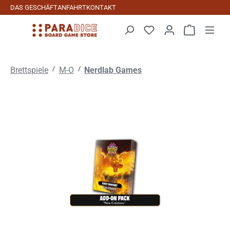
DAS GESCHÄFT
ANFAHRT
KONTAKT
Zum Hauptinhalt springen
Warenkorb 
/
/
Brettspiele
M-O
Nerdlab Games
Bildergalerie überspringen