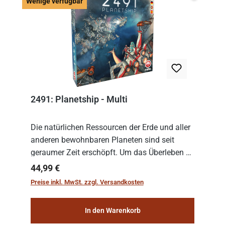
Wenige v
Wenige verfügbar
2491: Planetship - Multi
Die natürlichen Ressourcen der Erde und aller
anderen bewohnbaren Planeten sind seit
geraumer Zeit erschöpft. Um das Überleben zu
sichern, wurden die sogenannten
Regulärer Preis:
44,99 €
„Weltenschiffe“ gebaut. Auf diesen
Preise inkl. MwSt. zzgl. Versandkosten
planetengroßen Raums...
In den Warenkorb