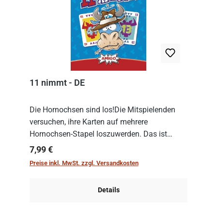
11 nimmt - DE
Die Hornochsen sind los!Die Mitspielenden
versuchen, ihre Karten auf mehrere
Hornochsen-Stapel loszuwerden. Das ist
kniffliger als gedacht, denn die Differenz
Regulärer Preis:
7,99 €
zwischen ausgespielter Karte und der
Preise inkl. MwSt. zzgl. Versandkosten
obersten Karte des St...
Details