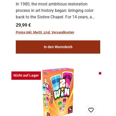
In 1980, the most ambitious restoration
process in art history began: bringing color
back to the Sistine Chapel. For 14 years, a
team of experts from the Vatican undertook
Regulärer Preis:
29,99 €
the meticulous job of cleaning and
Preise inkl. MwSt. zzgl. Versandkosten
consolidat...
In den Warenkorb
Nicht auf
Nicht auf Lager