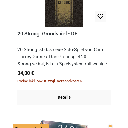
20 Strong: Grundspiel - DE
20 Strong ist das neue Solo-Spiel von Chip
Theory Games. Das Grundspiel 20
Strong selbst, ist ein Spielsystem mit wenigen,
einfachen Regeln. Um es zu spielen, muss es
Regulärer Preis:
34,00 €
immer mit einem Themenset ergänzt werden.
Preise inkl. MwSt. zzgl. Versandkosten
Im Grund...
Details