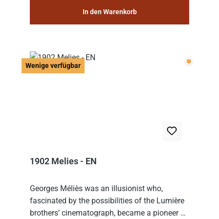
In den Warenkorb
Wenige v
Wenige verfügbar
1902 Melies - EN
Georges Méliès was an illusionist who,
fascinated by the possibilities of the Lumière
brothers’ cinematograph, became a pioneer of