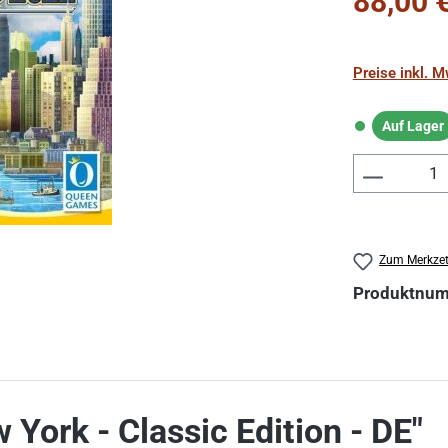
88,00 
Preise inkl. 
Auf Lager
Auf Lager
Produkt 
Zum Merkzet
Produktnu
York - Classic Edition - DE"