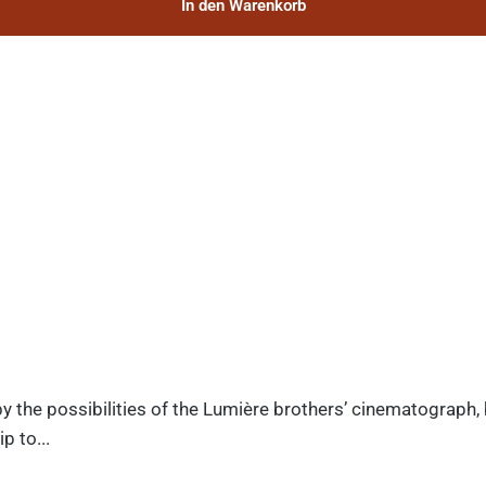
In den Warenkorb
y the possibilities of the Lumière brothers’ cinematograph,
p to...