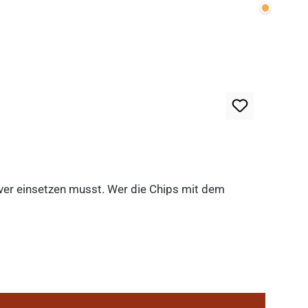
Wenige v
lever einsetzen musst. Wer die Chips mit dem