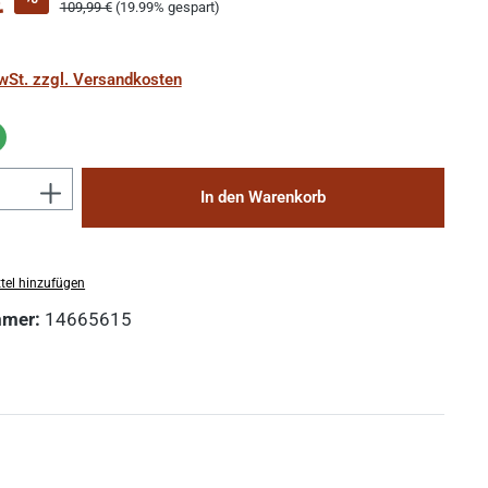
€
Regulärer Preis:
109,99 €
(19.99% gespart)
MwSt. zzgl. Versandkosten
Anzahl: Gib den gewünschten Wert ein 
In den Warenkorb
tel hinzufügen
mmer:
14665615