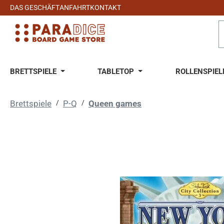
DAS GESCHÄFT
ANFAHRT
KONTAKT
 Hauptinhalt springen
Zur Suche springen
Zur Hauptnavigation springen
BRETTSPIELE
TABLETOP
ROLLENSPIEL
Brettspiele
/
P-Q
/
Queen games
Bildergalerie überspringen