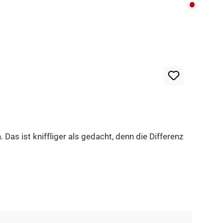
Nicht au
as ist kniffliger als gedacht, denn die Differenz