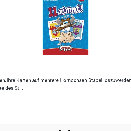
n, ihre Karten auf mehrere Hornochsen-Stapel loszuwerden. D
e des St...