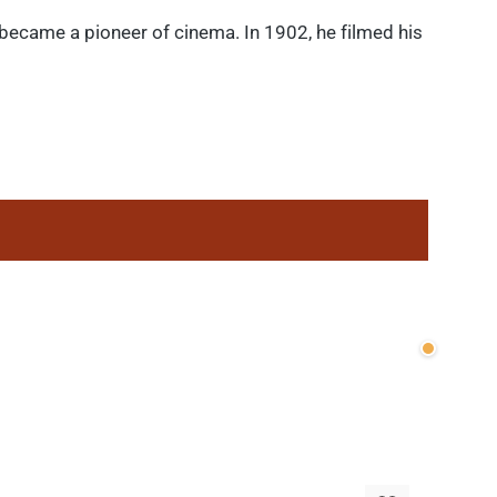
 became a pioneer of cinema. In 1902, he filmed his
Wenige v