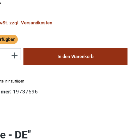
€
MwSt. zzgl. Versandkosten
rfügbar
ügbar
Anzahl: Gib den gewünschten Wert ein 
In den Warenkorb
tel hinzufügen
mmer:
19737696
e - DE"