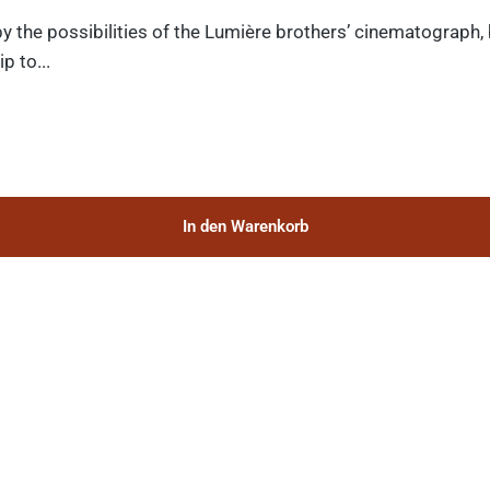
y the possibilities of the Lumière brothers’ cinematograph,
p to...
In den Warenkorb