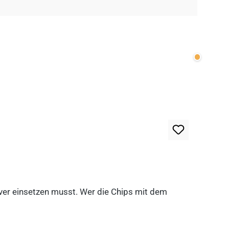
Wenige v
lever einsetzen musst. Wer die Chips mit dem