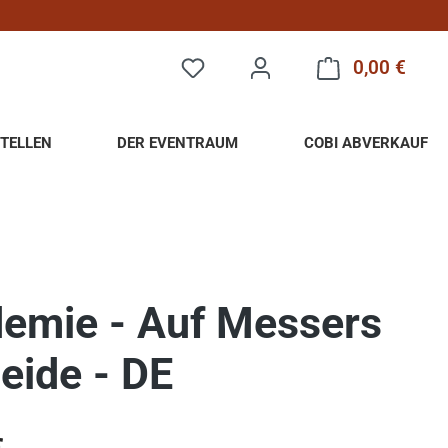
0,00 €
Warenk
TELLEN
DER EVENTRAUM
COBI ABVERKAUF
emie - Auf Messers
eide - DE
eis: