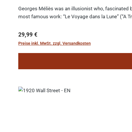
Georges Méliès was an illusionist who, fascinated b
most famous work: “Le Voyage dans la Lune” (“A Tri
Regulärer Preis:
29,99 €
Preise inkl. MwSt. zzgl. Versandkosten