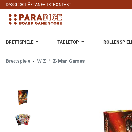
DAS GESCHÄFT
ANFAHRT
KONTAKT
 Hauptinhalt springen
Zur Suche springen
Zur Hauptnavigation springen
BRETTSPIELE
TABLETOP
ROLLENSPIEL
Brettspiele
/
W-Z
/
Z-Man Games
Bildergalerie überspringen