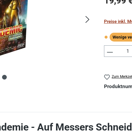
19,99 
Preise inkl. 
Wenige ve
Wenige verf
Produkt 
Zum Merkzet
Produktnu
demie - Auf Messers Schneid