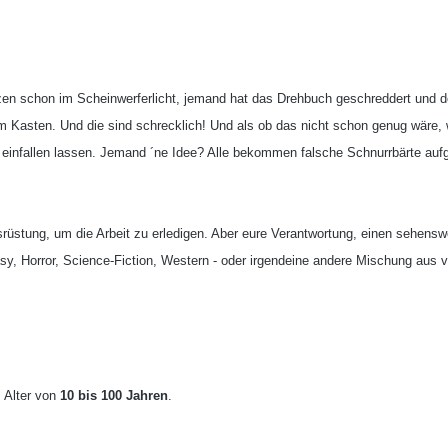
lzen schon im Scheinwerferlicht, jemand hat das Drehbuch geschreddert und d
 Kasten. Und die sind schrecklich! Und als ob das nicht schon genug wäre, wi
infallen lassen. Jemand ´ne Idee? Alle bekommen falsche Schnurrbärte aufgese
rüstung, um die Arbeit zu erledigen. Aber eure Verantwortung, einen sehenswe
asy, Horror, Science-Fiction, Western - oder irgendeine andere Mischung au
 Alter von
10 bis 100 Jahren
.