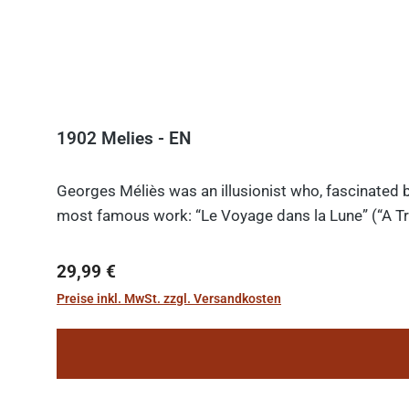
1902 Melies - EN
Georges Méliès was an illusionist who, fascinated b
most famous work: “Le Voyage dans la Lune” (“A Tri
Regulärer Preis:
29,99 €
Preise inkl. MwSt. zzgl. Versandkosten