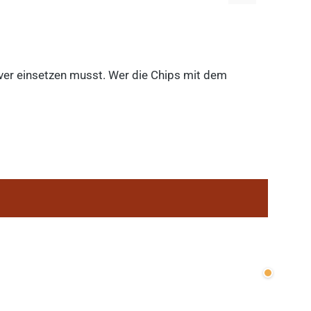
lever einsetzen musst. Wer die Chips mit dem
Wenige v