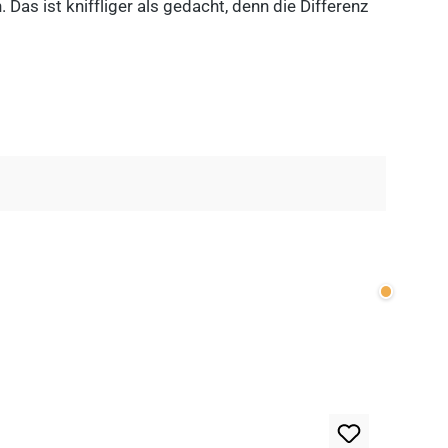
as ist kniffliger als gedacht, denn die Differenz
Wenige v