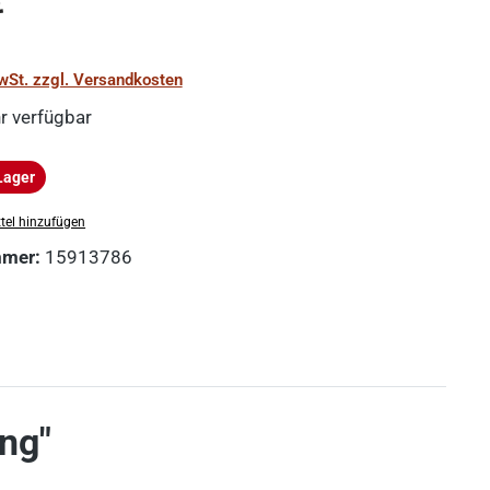
€
MwSt. zzgl. Versandkosten
r verfügbar
Lager
ger
tel hinzufügen
mmer:
15913786
ng"