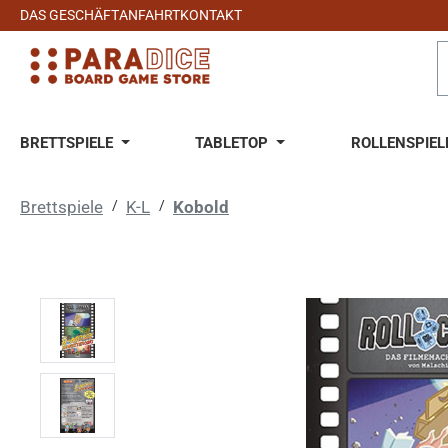
DAS GESCHÄFT
ANFAHRT
KONTAKT
 Hauptinhalt springen
Zur Suche springen
Zur Hauptnavigation springen
BRETTSPIELE
TABLETOP
ROLLENSPIEL
Brettspiele
/
K-L
/
Kobold
Bildergalerie überspringen