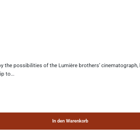
y the possibilities of the Lumière brothers’ cinematograph,
p to...
In den Warenkorb