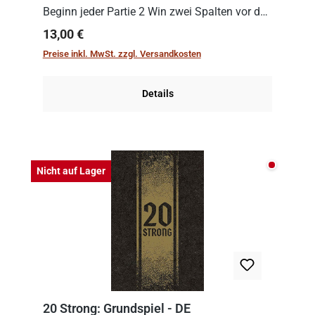
Beginn jeder Partie 2 Win zwei Spalten vor den
Spielenden aus, die es in die Höhe zu treiben
Regulärer Preis:
13,00 €
gilt. Doch das geht natürlich nur, solange man
Preise inkl. MwSt. zzgl. Versandkosten
auch Karten a...
Details
Nicht auf
Nicht auf Lager
20 Strong: Grundspiel - DE