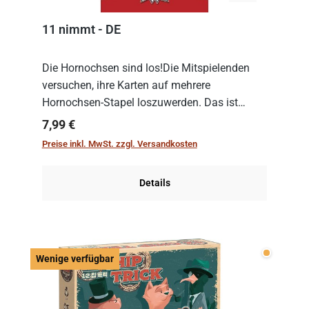
11 nimmt - DE
Die Hornochsen sind los!Die Mitspielenden
versuchen, ihre Karten auf mehrere
Hornochsen-Stapel loszuwerden. Das ist
kniffliger als gedacht, denn die Differenz
Regulärer Preis:
7,99 €
zwischen ausgespielter Karte und der
Preise inkl. MwSt. zzgl. Versandkosten
obersten Karte des St...
Details
Wenige v
Wenige verfügbar