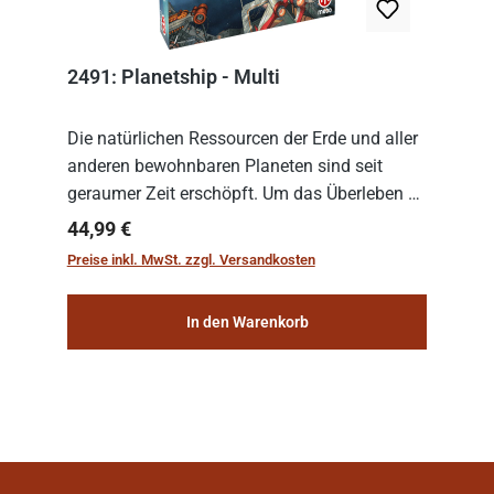
2491: Planetship - Multi
Die natürlichen Ressourcen der Erde und aller
anderen bewohnbaren Planeten sind seit
geraumer Zeit erschöpft. Um das Überleben zu
sichern, wurden die sogenannten
Regulärer Preis:
44,99 €
„Weltenschiffe“ gebaut. Auf diesen
Preise inkl. MwSt. zzgl. Versandkosten
planetengroßen Raums...
In den Warenkorb