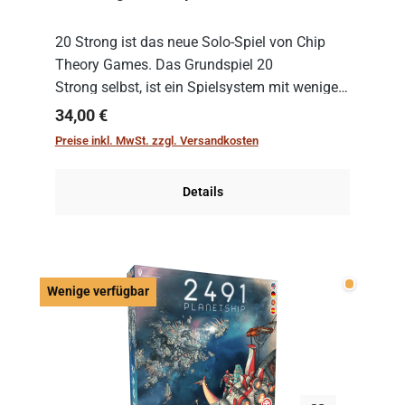
20 Strong ist das neue Solo-Spiel von Chip
Theory Games. Das Grundspiel 20
Strong selbst, ist ein Spielsystem mit wenigen,
einfachen Regeln. Um es zu spielen, muss es
Regulärer Preis:
34,00 €
immer mit einem Themenset ergänzt werden.
Preise inkl. MwSt. zzgl. Versandkosten
Im Grund...
Details
Wenige v
Wenige verfügbar