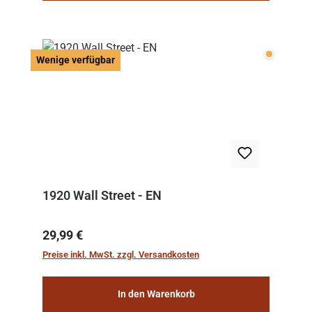
Wenige v
Wenige verfügbar
1920 Wall Street - EN
Regulärer Preis:
29,99 €
Preise inkl. MwSt. zzgl. Versandkosten
In den Warenkorb