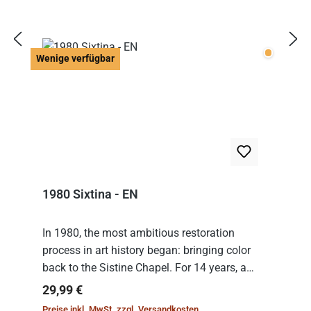
Wenige v
Wenige verfügbar
1980 Sixtina - EN
In 1980, the most ambitious restoration
process in art history began: bringing color
back to the Sistine Chapel. For 14 years, a
team of experts from the Vatican undertook
Regulärer Preis:
29,99 €
the meticulous job of cleaning and
Preise inkl. MwSt. zzgl. Versandkosten