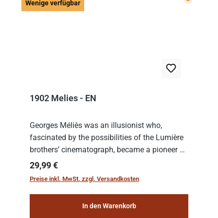
Wenige v
Wenige verfügbar
1902 Melies - EN
Georges Méliès was an illusionist who,
fascinated by the possibilities of the Lumière
brothers’ cinematograph, became a pioneer of
cinema. In 1902, he filmed his most famous
Regulärer Preis:
29,99 €
work: “Le Voyage dans la Lune” (“A Trip to...
Preise inkl. MwSt. zzgl. Versandkosten
In den Warenkorb