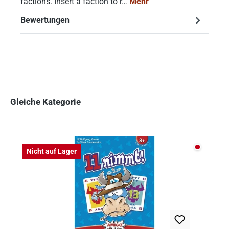
factions. Insert a faction to r…
Mehr
Bewertungen
Gleiche Kategorie
Produktgalerie überspringen
Nicht auf
Nicht auf Lager