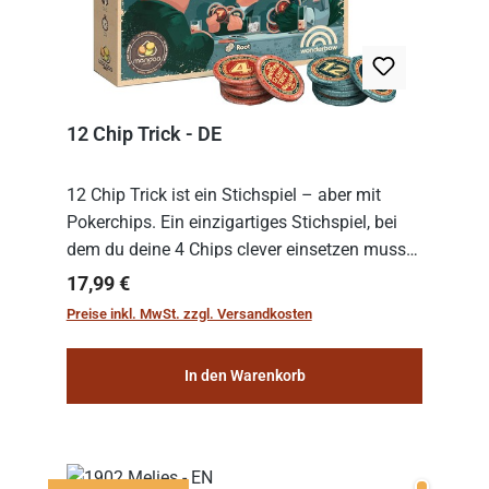
12 Chip Trick - DE
12 Chip Trick ist ein Stichspiel – aber mit
Pokerchips. Ein einzigartiges Stichspiel, bei
dem du deine 4 Chips clever einsetzen musst.
Wer die Chips mit dem höchsten Gesamtwert
Regulärer Preis:
17,99 €
hat, gewinnt die Runde. Aber Vorsicht: D...
Preise inkl. MwSt. zzgl. Versandkosten
In den Warenkorb