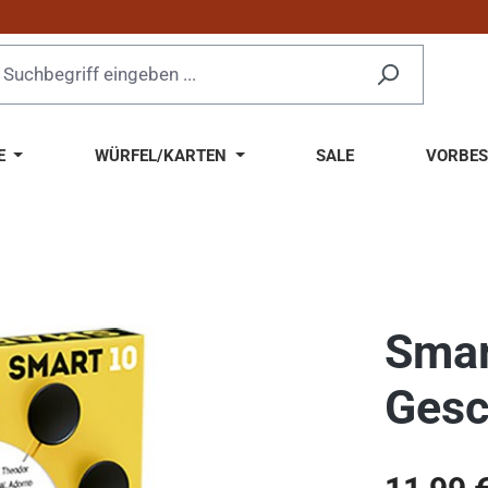
E
WÜRFEL/KARTEN
SALE
VORBES
Smar
Gesc
Regulärer Pr