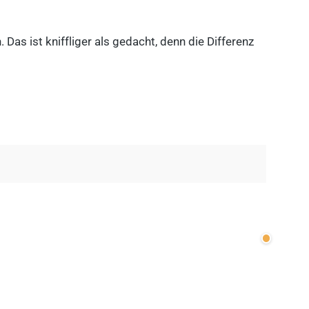
as ist kniffliger als gedacht, denn die Differenz
Wenige v