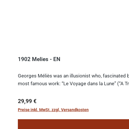
1902 Melies - EN
Georges Méliès was an illusionist who, fascinated b
most famous work: “Le Voyage dans la Lune” (“A Tri
Regulärer Preis:
29,99 €
Preise inkl. MwSt. zzgl. Versandkosten