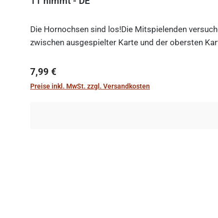
11 nimmt - DE
Die Hornochsen sind los!Die Mitspielenden versuche
zwischen ausgespielter Karte und der obersten Kart
Regulärer Preis:
7,99 €
Preise inkl. MwSt. zzgl. Versandkosten