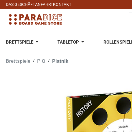
DAS GESCHÄFT
ANFAHRT
KONTAKT
 Hauptinhalt springen
Zur Suche springen
Zur Hauptnavigation springen
BRETTSPIELE
TABLETOP
ROLLENSPIEL
Brettspiele
/
P-Q
/
Piatnik
Bildergalerie überspringen