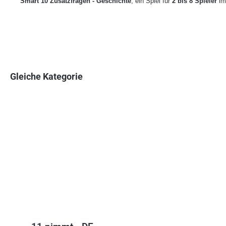
Smart 10 Zusatzfragen - Geschichte
, ein Spiel für
2 bis 8 Spieler
im
Gleiche Kategorie
Produktgalerie überspringen