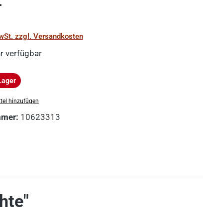
€
MwSt. zzgl. Versandkosten
r verfügbar
Lager
ger
tel hinzufügen
mmer:
10623313
hte"