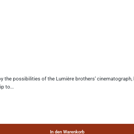
y the possibilities of the Lumière brothers’ cinematograph,
p to...
In den Warenkorb