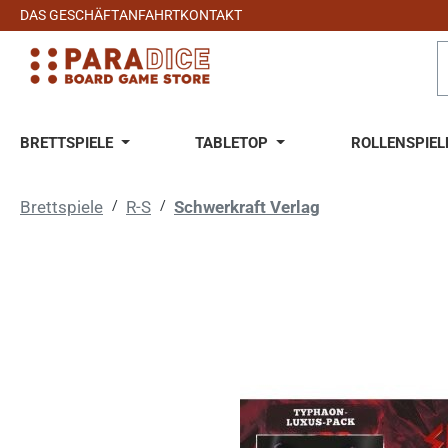
DAS GESCHÄFT
ANFAHRT
KONTAKT
 Hauptinhalt springen
Zur Suche springen
Zur Hauptnavigation springen
BRETTSPIELE
TABLETOP
ROLLENSPIEL
Brettspiele
/
R-S
/
Schwerkraft Verlag
Bildergalerie überspringen