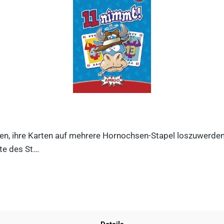
n, ihre Karten auf mehrere Hornochsen-Stapel loszuwerden. D
e des St...