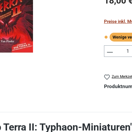
18,00 
Preise inkl. 
Wenige ve
Wenige verf
Produkt 
Zum Merkzet
Produktnu
Terra II: Typhaon-Miniaturen