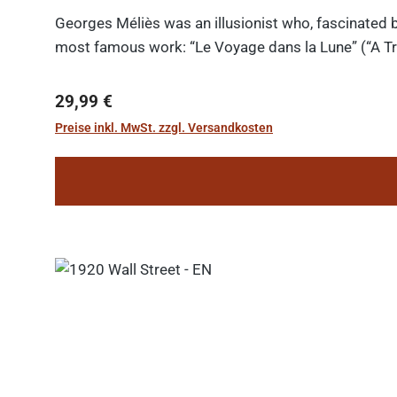
Georges Méliès was an illusionist who, fascinated b
most famous work: “Le Voyage dans la Lune” (“A Tri
Regulärer Preis:
29,99 €
Preise inkl. MwSt. zzgl. Versandkosten