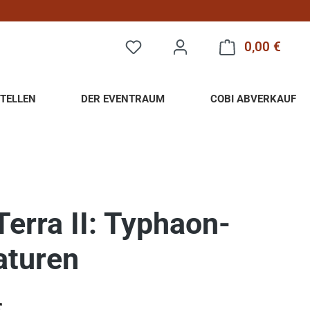
0,00 €
Warenk
TELLEN
DER EVENTRAUM
COBI ABVERKAUF
Terra II: Typhaon-
aturen
eis: