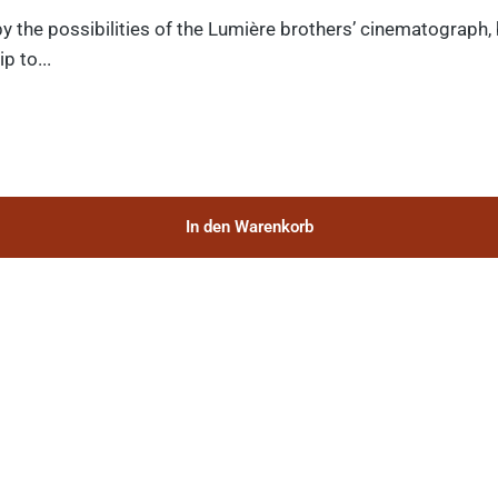
y the possibilities of the Lumière brothers’ cinematograph,
p to...
In den Warenkorb