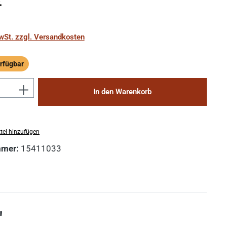
€
MwSt. zzgl. Versandkosten
rfügbar
ügbar
Anzahl: Gib den gewünschten Wert ein 
In den Warenkorb
tel hinzufügen
mmer:
15411033
"