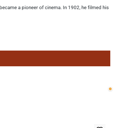
 became a pioneer of cinema. In 1902, he filmed his
Wenige v