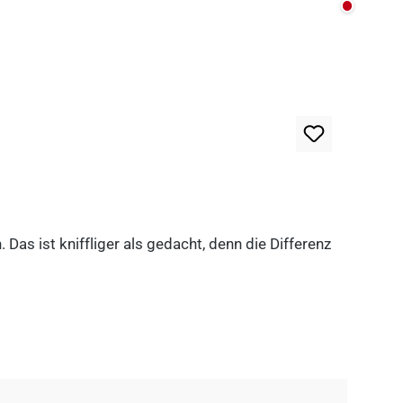
Nicht au
as ist kniffliger als gedacht, denn die Differenz