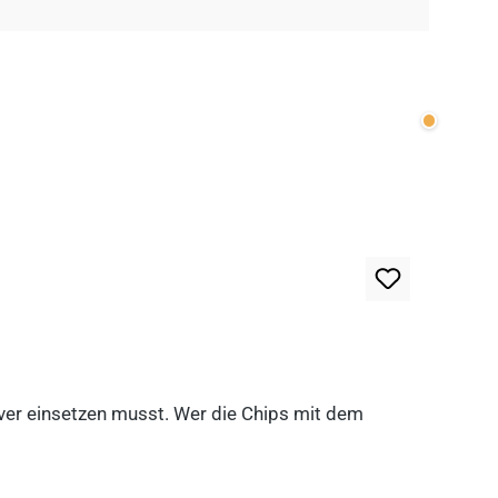
Wenige v
lever einsetzen musst. Wer die Chips mit dem