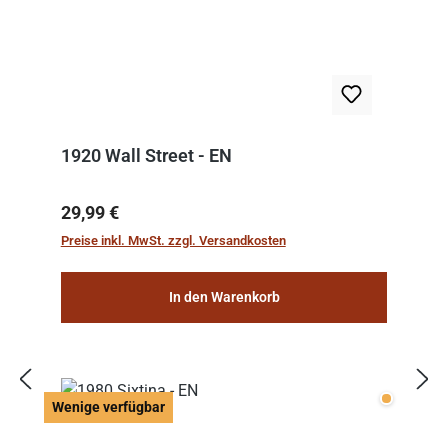
1920 Wall Street - EN
Regulärer Preis:
29,99 €
Preise inkl. MwSt. zzgl. Versandkosten
In den Warenkorb
Wenige v
Wenige verfügbar