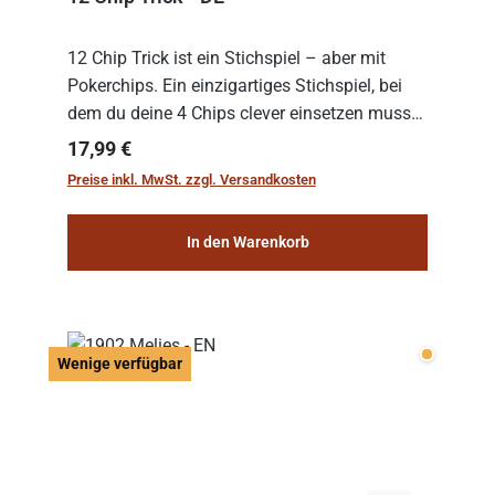
12 Chip Trick ist ein Stichspiel – aber mit
Pokerchips. Ein einzigartiges Stichspiel, bei
dem du deine 4 Chips clever einsetzen musst.
Wer die Chips mit dem höchsten Gesamtwert
Regulärer Preis:
17,99 €
hat, gewinnt die Runde. Aber Vorsicht: D...
Preise inkl. MwSt. zzgl. Versandkosten
In den Warenkorb
Wenige v
Wenige verfügbar