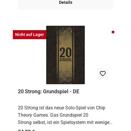
Details
Nicht auf
Nicht auf Lager
20 Strong: Grundspiel - DE
20 Strong ist das neue Solo-Spiel von Chip
Theory Games. Das Grundspiel 20
Strong selbst, ist ein Spielsystem mit wenigen,
einfachen Regeln. Um es zu spielen, muss es