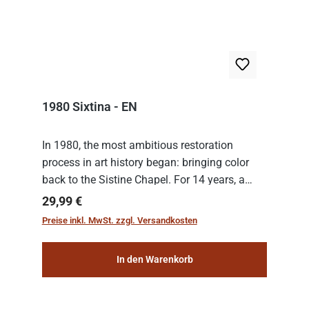
1980 Sixtina - EN
In 1980, the most ambitious restoration
process in art history began: bringing color
back to the Sistine Chapel. For 14 years, a
team of experts from the Vatican undertook
Regulärer Preis:
29,99 €
the meticulous job of cleaning and
Preise inkl. MwSt. zzgl. Versandkosten
consolidat...
In den Warenkorb