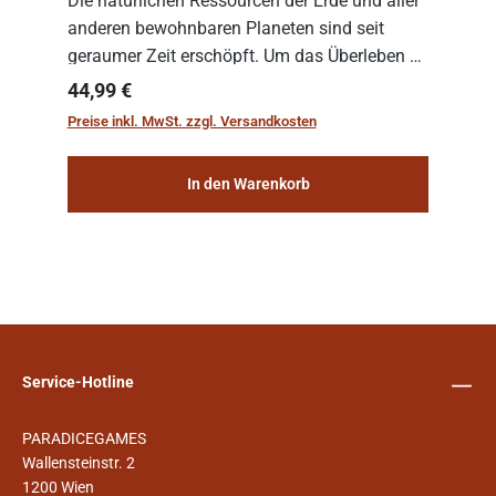
Die natürlichen Ressourcen der Erde und aller
anderen bewohnbaren Planeten sind seit
geraumer Zeit erschöpft. Um das Überleben zu
sichern, wurden die sogenannten
Regulärer Preis:
44,99 €
„Weltenschiffe“ gebaut. Auf diesen
Preise inkl. MwSt. zzgl. Versandkosten
planetengroßen Raums...
In den Warenkorb
Service-Hotline
PARADICEGAMES
Wallensteinstr. 2
1200 Wien