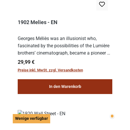
1902 Melies - EN
Georges Méliès was an illusionist who,
fascinated by the possibilities of the Lumière
brothers’ cinematograph, became a pioneer of
cinema. In 1902, he filmed his most famous
Regulärer Preis:
29,99 €
work: “Le Voyage dans la Lune” (“A Trip to...
Preise inkl. MwSt. zzgl. Versandkosten
In den Warenkorb
Wenige v
Wenige verfügbar