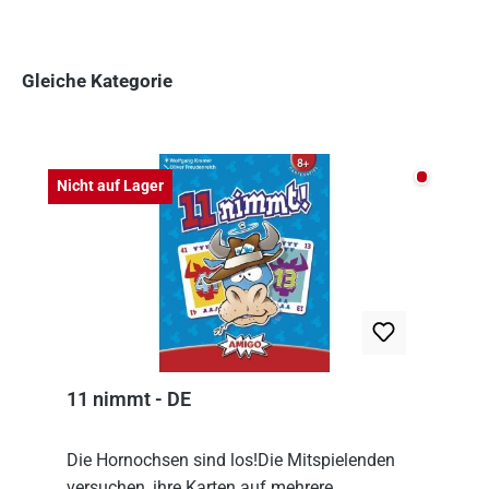
Gleiche Kategorie
Produktgalerie überspringen
Nicht auf
Nicht auf Lager
11 nimmt - DE
Die Hornochsen sind los!Die Mitspielenden
versuchen, ihre Karten auf mehrere