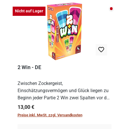
Nicht auf
Nicht auf Lager
2 Win - DE
Zwischen Zockergeist,
Einschätzungsvermögen und Glück liegen zu
Beginn jeder Partie 2 Win zwei Spalten vor den
Spielenden aus, die es in die Höhe zu treiben
Regulärer Preis:
13,00 €
gilt. Doch das geht natürlich nur, solange man
Preise inkl. MwSt. zzgl. Versandkosten
auch Karten a...