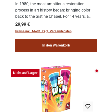
In 1980, the most ambitious restoration
process in art history began: bringing color
back to the Sistine Chapel. For 14 years, a
team of experts from the Vatican undertook
Regulärer Preis:
29,99 €
the meticulous job of cleaning and
Preise inkl. MwSt. zzgl. Versandkosten
consolidat...
In den Warenkorb
Nicht auf
Nicht auf Lager