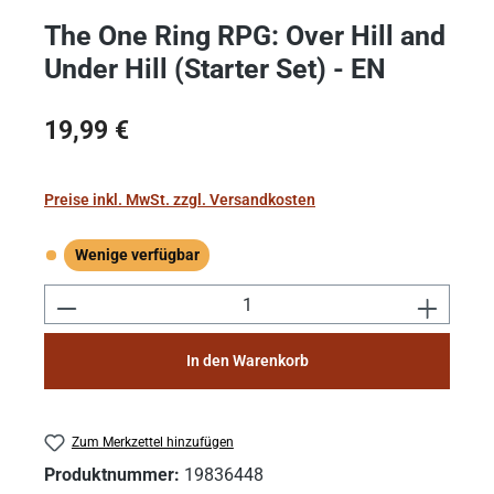
The One Ring RPG: Over Hill and
Under Hill (Starter Set) - EN
Regulärer Preis:
19,99 €
Preise inkl. MwSt. zzgl. Versandkosten
Wenige verfügbar
Wenige verfügbar
Produkt Anzahl: Gib den gewünschten Wert e
In den Warenkorb
Zum Merkzettel hinzufügen
Produktnummer:
19836448