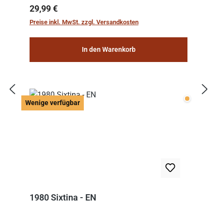
Regulärer Preis:
29,99 €
Preise inkl. MwSt. zzgl. Versandkosten
In den Warenkorb
Wenige v
Wenige verfügbar
1980 Sixtina - EN