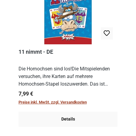
11 nimmt - DE
Die Hornochsen sind los!Die Mitspielenden
versuchen, ihre Karten auf mehrere
Hornochsen-Stapel loszuwerden. Das ist
kniffliger als gedacht, denn die Differenz
Regulärer Preis:
7,99 €
zwischen ausgespielter Karte und der
Preise inkl. MwSt. zzgl. Versandkosten
obersten Karte des St...
Details