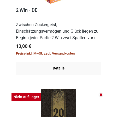
2 Win - DE
Zwischen Zockergeist,
Einschätzungsvermögen und Glück liegen zu
Beginn jeder Partie 2 Win zwei Spalten vor den
Spielenden aus, die es in die Höhe zu treiben
Regulärer Preis:
13,00 €
gilt. Doch das geht natürlich nur, solange man
Preise inkl. MwSt. zzgl. Versandkosten
auch Karten a...
Details
Nicht auf
Nicht auf Lager