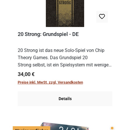
20 Strong: Grundspiel - DE
20 Strong ist das neue Solo-Spiel von Chip
Theory Games. Das Grundspiel 20
Strong selbst, ist ein Spielsystem mit wenigen,
einfachen Regeln. Um es zu spielen, muss es
Regulärer Preis:
34,00 €
immer mit einem Themenset ergänzt werden.
Preise inkl. MwSt. zzgl. Versandkosten
Im Grund...
Details