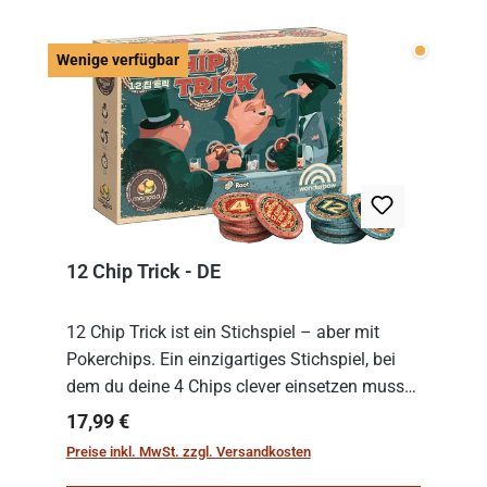
Wenige v
Wenige verfügbar
12 Chip Trick - DE
12 Chip Trick ist ein Stichspiel – aber mit
Pokerchips. Ein einzigartiges Stichspiel, bei
dem du deine 4 Chips clever einsetzen musst.
Wer die Chips mit dem höchsten Gesamtwert
Regulärer Preis:
17,99 €
hat, gewinnt die Runde. Aber Vorsicht: D...
Preise inkl. MwSt. zzgl. Versandkosten