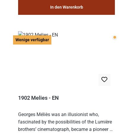
In den Warenkorb
Wenige v
Wenige verfügbar
1902 Melies - EN
Georges Méliès was an illusionist who,
fascinated by the possibilities of the Lumière
brothers’ cinematograph, became a pioneer of