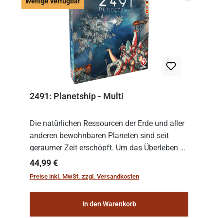
Wenige v
Wenige verfügbar
2491: Planetship - Multi
Die natürlichen Ressourcen der Erde und aller
anderen bewohnbaren Planeten sind seit
geraumer Zeit erschöpft. Um das Überleben zu
sichern, wurden die sogenannten
Regulärer Preis:
44,99 €
„Weltenschiffe“ gebaut. Auf diesen
Preise inkl. MwSt. zzgl. Versandkosten
planetengroßen Raums...
In den Warenkorb