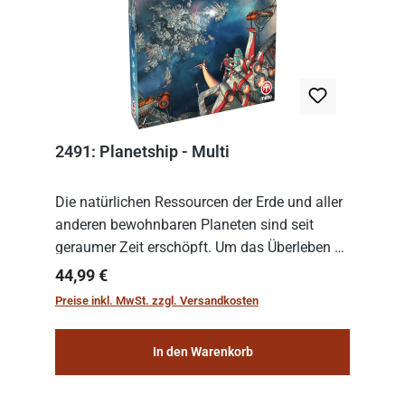
2491: Planetship - Multi
Die natürlichen Ressourcen der Erde und aller
anderen bewohnbaren Planeten sind seit
geraumer Zeit erschöpft. Um das Überleben zu
sichern, wurden die sogenannten
Regulärer Preis:
44,99 €
„Weltenschiffe“ gebaut. Auf diesen
Preise inkl. MwSt. zzgl. Versandkosten
planetengroßen Raums...
In den Warenkorb