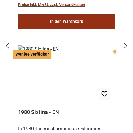
Preise inkl. MwSt. zzgl. Versandkosten
In den Warenkorb
Wenige v
Wenige verfügbar
1980 Sixtina - EN
In 1980, the most ambitious restoration