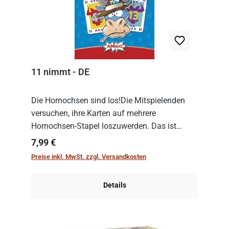
11 nimmt - DE
Die Hornochsen sind los!Die Mitspielenden
versuchen, ihre Karten auf mehrere
Hornochsen-Stapel loszuwerden. Das ist
kniffliger als gedacht, denn die Differenz
Regulärer Preis:
7,99 €
zwischen ausgespielter Karte und der
Preise inkl. MwSt. zzgl. Versandkosten
obersten Karte des St...
Details