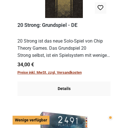
20 Strong: Grundspiel - DE
20 Strong ist das neue Solo-Spiel von Chip
Theory Games. Das Grundspiel 20
Strong selbst, ist ein Spielsystem mit wenigen,
einfachen Regeln. Um es zu spielen, muss es
Regulärer Preis:
34,00 €
immer mit einem Themenset ergänzt werden.
Preise inkl. MwSt. zzgl. Versandkosten
Im Grund...
Details
Wenige v
Wenige verfügbar