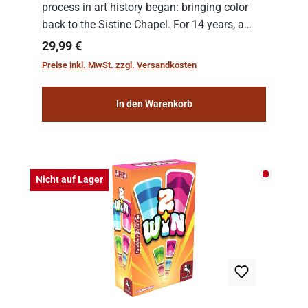
process in art history began: bringing color
back to the Sistine Chapel. For 14 years, a
team of experts from the Vatican undertook
Regulärer Preis:
29,99 €
the meticulous job of cleaning and
Preise inkl. MwSt. zzgl. Versandkosten
consolidat...
In den Warenkorb
Nicht auf
Nicht auf Lager