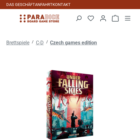
DAS GESCHÄFT
ANFAHRT
KONTAKT
Zum Hauptinhalt springen
Warenkorb 
/
/
Brettspiele
C-D
Czech games edition
Bildergalerie überspringen