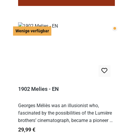
Wenige v
Wenige verfügbar
1902 Melies - EN
Georges Méliès was an illusionist who,
fascinated by the possibilities of the Lumière
brothers’ cinematograph, became a pioneer of
cinema. In 1902, he filmed his most famous
Regulärer Preis:
29,99 €