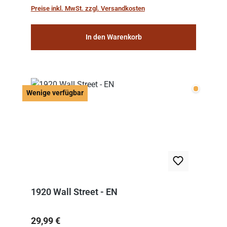
work: “Le Voyage dans la Lune” (“A Trip to...
Preise inkl. MwSt. zzgl. Versandkosten
In den Warenkorb
Wenige v
Wenige verfügbar
1920 Wall Street - EN
Regulärer Preis:
29,99 €