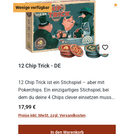
Wenige v
Wenige verfügbar
12 Chip Trick - DE
12 Chip Trick ist ein Stichspiel – aber mit
Pokerchips. Ein einzigartiges Stichspiel, bei
dem du deine 4 Chips clever einsetzen musst.
Wer die Chips mit dem höchsten Gesamtwert
Regulärer Preis:
17,99 €
hat, gewinnt die Runde. Aber Vorsicht: D...
Preise inkl. MwSt. zzgl. Versandkosten
In den Warenkorb