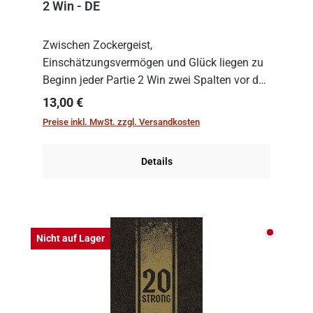
2 Win - DE
Zwischen Zockergeist,
Einschätzungsvermögen und Glück liegen zu
Beginn jeder Partie 2 Win zwei Spalten vor den
Spielenden aus, die es in die Höhe zu treiben
Regulärer Preis:
13,00 €
gilt. Doch das geht natürlich nur, solange man
Preise inkl. MwSt. zzgl. Versandkosten
auch Karten a...
Details
Nicht auf
Nicht auf Lager