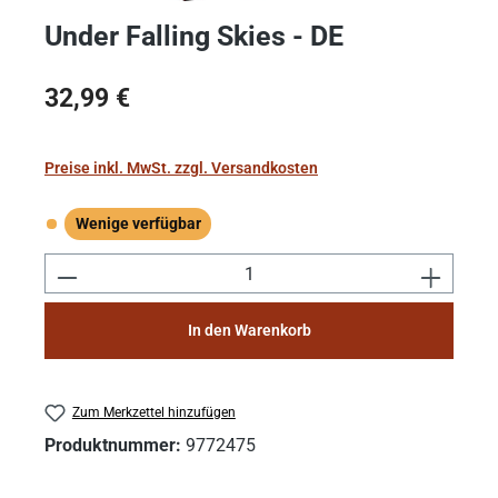
Under Falling Skies - DE
Regulärer Preis:
32,99 €
Preise inkl. MwSt. zzgl. Versandkosten
Wenige verfügbar
Wenige verfügbar
Produkt Anzahl: Gib den gewünschten Wert e
In den Warenkorb
Zum Merkzettel hinzufügen
Produktnummer:
9772475