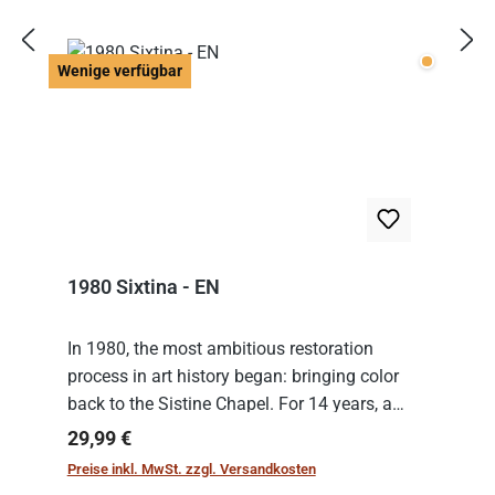
Wenige v
Wenige verfügbar
1980 Sixtina - EN
In 1980, the most ambitious restoration
process in art history began: bringing color
back to the Sistine Chapel. For 14 years, a
team of experts from the Vatican undertook
Regulärer Preis:
29,99 €
the meticulous job of cleaning and
Preise inkl. MwSt. zzgl. Versandkosten
consolidat...