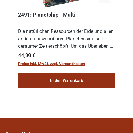
2491: Planetship - Multi
Die natürlichen Ressourcen der Erde und aller
anderen bewohnbaren Planeten sind seit
geraumer Zeit erschöpft. Um das Überleben zu
sichern, wurden die sogenannten
Regulärer Preis:
44,99 €
„Weltenschiffe“ gebaut. Auf diesen
Preise inkl. MwSt. zzgl. Versandkosten
planetengroßen Raums...
In den Warenkorb