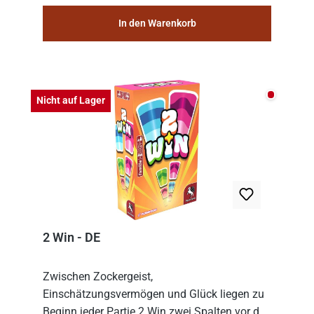
In den Warenkorb
Nicht auf
Nicht auf Lager
2 Win - DE
Zwischen Zockergeist,
Einschätzungsvermögen und Glück liegen zu
Beginn jeder Partie 2 Win zwei Spalten vor den