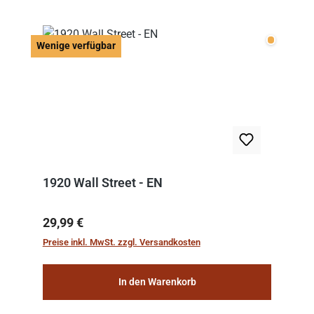
Wenige v
Wenige verfügbar
1920 Wall Street - EN
Regulärer Preis:
29,99 €
Preise inkl. MwSt. zzgl. Versandkosten
In den Warenkorb