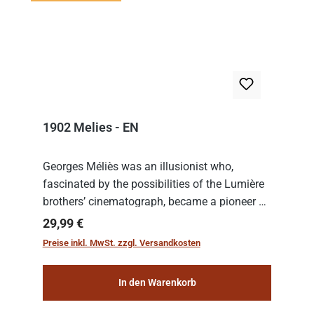
1902 Melies - EN
Georges Méliès was an illusionist who,
fascinated by the possibilities of the Lumière
brothers’ cinematograph, became a pioneer of
cinema. In 1902, he filmed his most famous
Regulärer Preis:
29,99 €
work: “Le Voyage dans la Lune” (“A Trip to...
Preise inkl. MwSt. zzgl. Versandkosten
In den Warenkorb