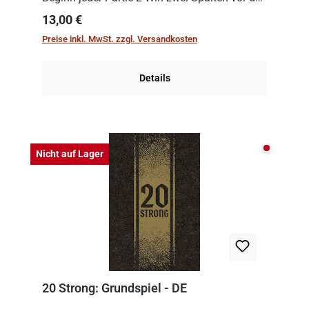
Spielenden aus, die es in die Höhe zu treiben
Regulärer Preis:
13,00 €
gilt. Doch das geht natürlich nur, solange man
Preise inkl. MwSt. zzgl. Versandkosten
auch Karten a...
Details
Nicht auf
Nicht auf Lager
20 Strong: Grundspiel - DE