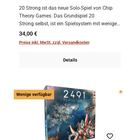
20 Strong ist das neue Solo-Spiel von Chip
Theory Games. Das Grundspiel 20
Strong selbst, ist ein Spielsystem mit wenigen,
einfachen Regeln. Um es zu spielen, muss es
Regulärer Preis:
34,00 €
immer mit einem Themenset ergänzt werden.
Preise inkl. MwSt. zzgl. Versandkosten
Im Grund...
Details
Wenige v
Wenige verfügbar