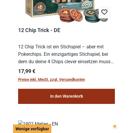
12 Chip Trick - DE
12 Chip Trick ist ein Stichspiel – aber mit
Pokerchips. Ein einzigartiges Stichspiel, bei
dem du deine 4 Chips clever einsetzen musst.
Wer die Chips mit dem höchsten Gesamtwert
Regulärer Preis:
17,99 €
hat, gewinnt die Runde. Aber Vorsicht: D...
Preise inkl. MwSt. zzgl. Versandkosten
In den Warenkorb
Wenige v
Wenige verfügbar