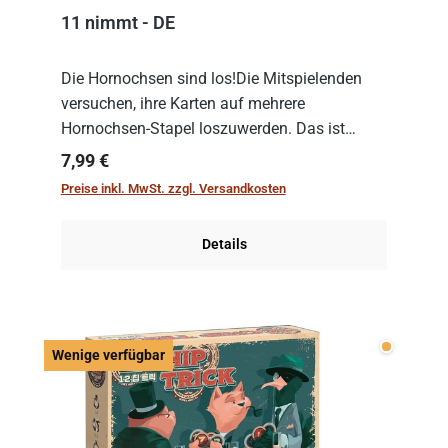
11 nimmt - DE
Die Hornochsen sind los!Die Mitspielenden
versuchen, ihre Karten auf mehrere
Hornochsen-Stapel loszuwerden. Das ist
kniffliger als gedacht, denn die Differenz
Regulärer Preis:
7,99 €
zwischen ausgespielter Karte und der
Preise inkl. MwSt. zzgl. Versandkosten
obersten Karte des St...
Details
Wenige v
Wenige verfügbar