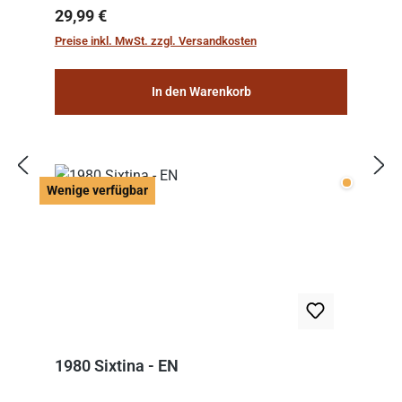
Regulärer Preis:
29,99 €
Preise inkl. MwSt. zzgl. Versandkosten
In den Warenkorb
Wenige v
Wenige verfügbar
1980 Sixtina - EN