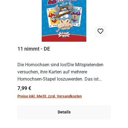
11 nimmt - DE
Die Hornochsen sind los!Die Mitspielenden
versuchen, ihre Karten auf mehrere
Hornochsen-Stapel loszuwerden. Das ist
kniffliger als gedacht, denn die Differenz
Regulärer Preis:
7,99 €
zwischen ausgespielter Karte und der
Preise inkl. MwSt. zzgl. Versandkosten
obersten Karte des St...
Details