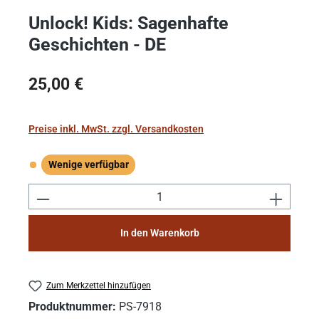
Unlock! Kids: Sagenhafte
Geschichten - DE
Regulärer Preis:
25,00 €
Preise inkl. MwSt. zzgl. Versandkosten
Wenige verfügbar
Wenige verfügbar
Produkt Anzahl: Gib den gewünschten Wert e
In den Warenkorb
Zum Merkzettel hinzufügen
Produktnummer:
PS-7918