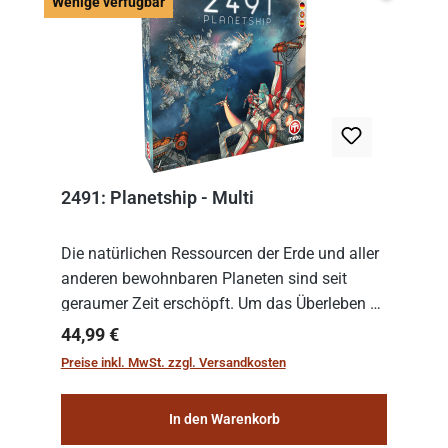
Wenige v
Wenige verfügbar
2491: Planetship - Multi
Die natürlichen Ressourcen der Erde und aller
anderen bewohnbaren Planeten sind seit
geraumer Zeit erschöpft. Um das Überleben zu
sichern, wurden die sogenannten
Regulärer Preis:
44,99 €
„Weltenschiffe“ gebaut. Auf diesen
Preise inkl. MwSt. zzgl. Versandkosten
planetengroßen Raums...
In den Warenkorb