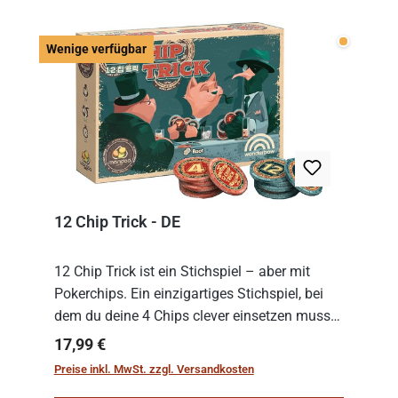
Wenige v
Wenige verfügbar
12 Chip Trick - DE
12 Chip Trick ist ein Stichspiel – aber mit
Pokerchips. Ein einzigartiges Stichspiel, bei
dem du deine 4 Chips clever einsetzen musst.
Wer die Chips mit dem höchsten Gesamtwert
Regulärer Preis:
17,99 €
hat, gewinnt die Runde. Aber Vorsicht: D...
Preise inkl. MwSt. zzgl. Versandkosten