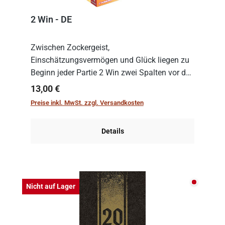
2 Win - DE
Zwischen Zockergeist,
Einschätzungsvermögen und Glück liegen zu
Beginn jeder Partie 2 Win zwei Spalten vor den
Spielenden aus, die es in die Höhe zu treiben
Regulärer Preis:
13,00 €
gilt. Doch das geht natürlich nur, solange man
Preise inkl. MwSt. zzgl. Versandkosten
auch Karten a...
Details
Nicht auf
Nicht auf Lager