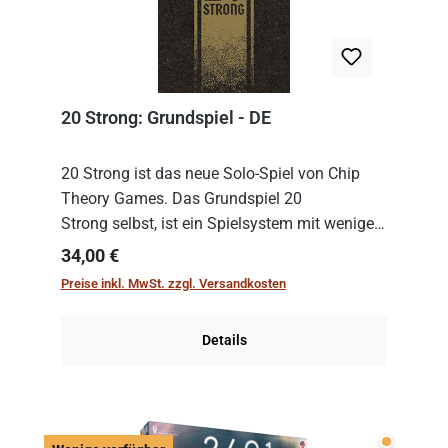
20 Strong: Grundspiel - DE
20 Strong ist das neue Solo-Spiel von Chip
Theory Games. Das Grundspiel 20
Strong selbst, ist ein Spielsystem mit wenigen,
einfachen Regeln. Um es zu spielen, muss es
Regulärer Preis:
34,00 €
immer mit einem Themenset ergänzt werden.
Preise inkl. MwSt. zzgl. Versandkosten
Im Grund...
Details