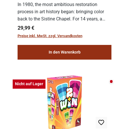
In 1980, the most ambitious restoration
process in art history began: bringing color
back to the Sistine Chapel. For 14 years, a
team of experts from the Vatican undertook
Regulärer Preis:
29,99 €
the meticulous job of cleaning and
Preise inkl. MwSt. zzgl. Versandkosten
consolidat...
In den Warenkorb
Nicht auf
Nicht auf Lager