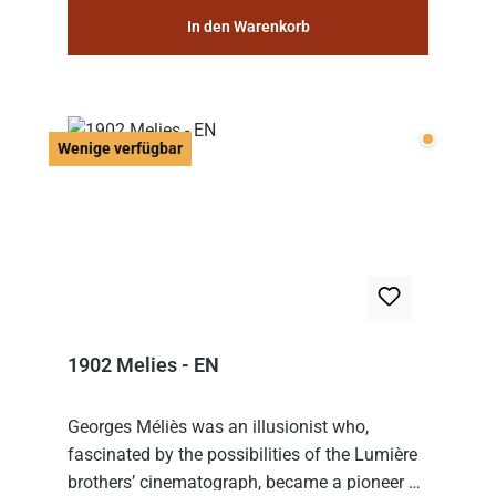
In den Warenkorb
Wenige v
Wenige verfügbar
1902 Melies - EN
Georges Méliès was an illusionist who,
fascinated by the possibilities of the Lumière
brothers’ cinematograph, became a pioneer of