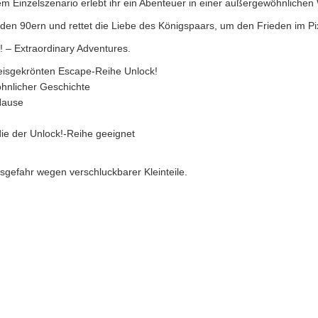
sem Einzelszenario erlebt ihr ein Abenteuer in einer außergewöhnlichen 
us den 90ern und rettet die Liebe des Königspaars, um den Frieden im P
! – Extraordinary Adventures.
preisgekrönten Escape-Reihe Unlock!
hnlicher Geschichte
Hause
die der Unlock!-Reihe geeignet
sgefahr wegen verschluckbarer Kleinteile.