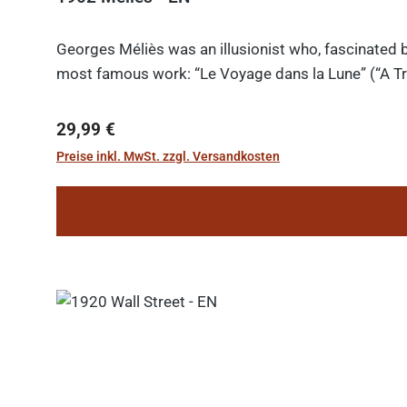
Georges Méliès was an illusionist who, fascinated b
most famous work: “Le Voyage dans la Lune” (“A Tri
Regulärer Preis:
29,99 €
Preise inkl. MwSt. zzgl. Versandkosten