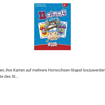
n, ihre Karten auf mehrere Hornochsen-Stapel loszuwerden. D
e des St...