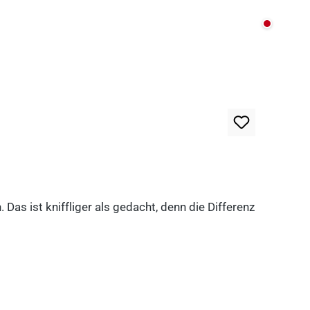
Nicht au
as ist kniffliger als gedacht, denn die Differenz