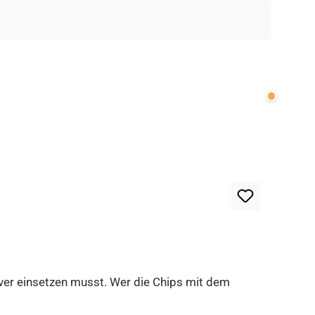
Wenige v
lever einsetzen musst. Wer die Chips mit dem