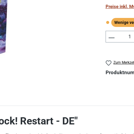
Preise inkl. 
Wenige ve
Wenige verf
Produkt 
Zum Merkzet
Produktnu
ck! Restart - DE"