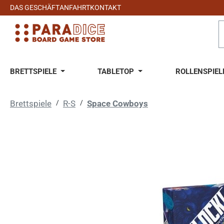
DAS GESCHÄFT
ANFAHRT
KONTAKT
 Hauptinhalt springen
Zur Suche springen
Zur Hauptnavigation springen
BRETTSPIELE
TABLETOP
ROLLENSPIEL
Brettspiele
/
R-S
/
Space Cowboys
Bildergalerie überspringen