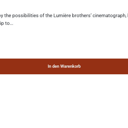
y the possibilities of the Lumière brothers’ cinematograph,
p to...
In den Warenkorb