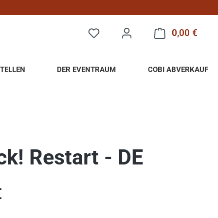
0,00 €
Warenk
TELLEN
DER EVENTRAUM
COBI ABVERKAUF
ck! Restart - DE
eis:
€