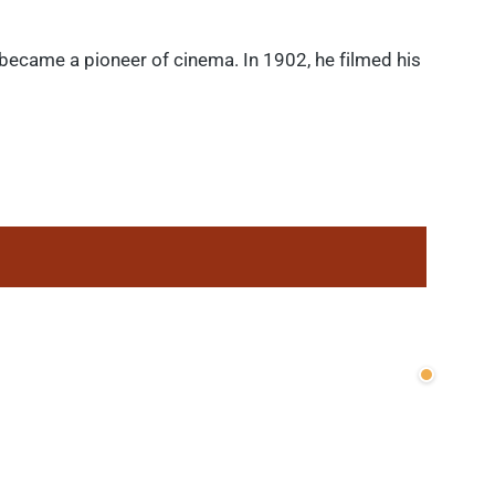
 became a pioneer of cinema. In 1902, he filmed his
Wenige v