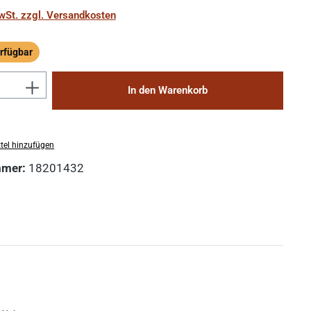
MwSt. zzgl. Versandkosten
rfügbar
ügbar
Anzahl: Gib den gewünschten Wert ein 
In den Warenkorb
tel hinzufügen
mmer:
18201432