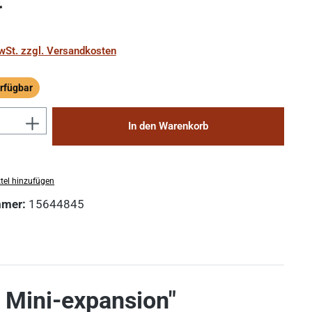
€
MwSt. zzgl. Versandkosten
rfügbar
ügbar
Anzahl: Gib den gewünschten Wert ein 
In den Warenkorb
tel hinzufügen
mmer:
15644845
t Mini-expansion"