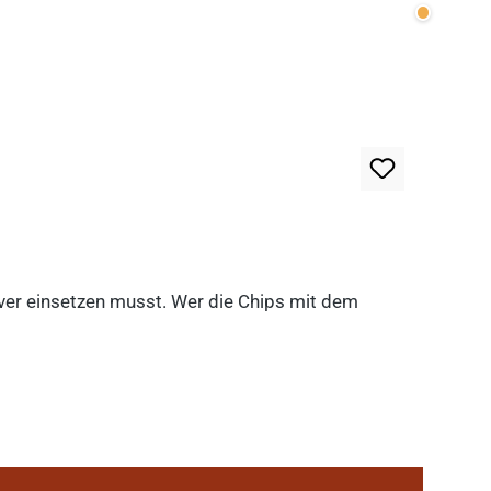
Wenige v
lever einsetzen musst. Wer die Chips mit dem