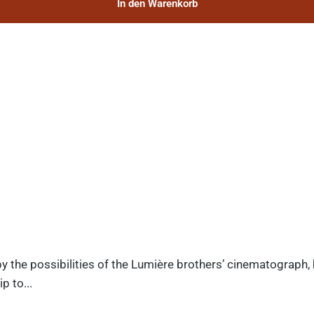
In den Warenkorb
y the possibilities of the Lumière brothers’ cinematograph,
p to...