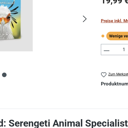
19,99 
Preise inkl. 
Wenige ve
Wenige verf
Produkt 
Zum Merkzet
Produktnu
: Serengeti Animal Specialis