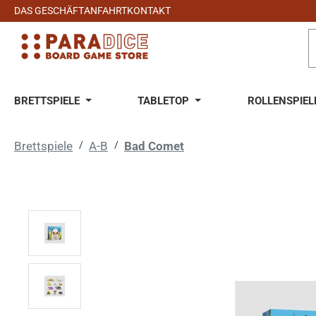
DAS GESCHÄFT
ANFAHRT
KONTAKT
 Hauptinhalt springen
Zur Suche springen
Zur Hauptnavigation springen
BRETTSPIELE
TABLETOP
ROLLENSPIEL
Brettspiele
/
A-B
/
Bad Comet
Bildergalerie überspringen