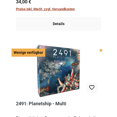
Regulärer Preis:
34,00 €
immer mit einem Themenset ergänzt werden.
Preise inkl. MwSt. zzgl. Versandkosten
Im Grund...
Details
Wenige v
Wenige verfügbar
2491: Planetship - Multi