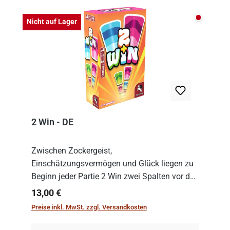
Nicht auf
Nicht auf Lager
2 Win - DE
Zwischen Zockergeist,
Einschätzungsvermögen und Glück liegen zu
Beginn jeder Partie 2 Win zwei Spalten vor den
Spielenden aus, die es in die Höhe zu treiben
Regulärer Preis:
13,00 €
gilt. Doch das geht natürlich nur, solange man
Preise inkl. MwSt. zzgl. Versandkosten
auch Karten a...