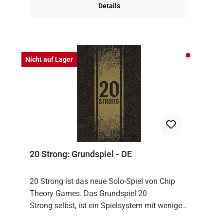
Details
Nicht auf
Nicht auf Lager
20 Strong: Grundspiel - DE
20 Strong ist das neue Solo-Spiel von Chip
Theory Games. Das Grundspiel 20
Strong selbst, ist ein Spielsystem mit wenigen,
einfachen Regeln. Um es zu spielen, muss es