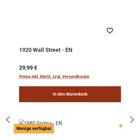
1920 Wall Street - EN
Regulärer Preis:
29,99 €
Preise inkl. MwSt. zzgl. Versandkosten
In den Warenkorb
Wenige v
Wenige verfügbar