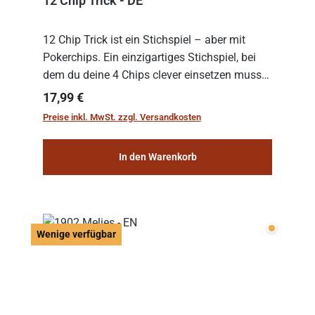
12 Chip Trick - DE
12 Chip Trick ist ein Stichspiel – aber mit
Pokerchips. Ein einzigartiges Stichspiel, bei
dem du deine 4 Chips clever einsetzen musst.
Wer die Chips mit dem höchsten Gesamtwert
Regulärer Preis:
17,99 €
hat, gewinnt die Runde. Aber Vorsicht: D...
Preise inkl. MwSt. zzgl. Versandkosten
In den Warenkorb
Wenige v
Wenige verfügbar