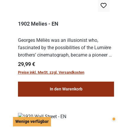
1902 Melies - EN
Georges Méliès was an illusionist who,
fascinated by the possibilities of the Lumière
brothers’ cinematograph, became a pioneer of
cinema. In 1902, he filmed his most famous
Regulärer Preis:
29,99 €
work: “Le Voyage dans la Lune” (“A Trip to...
Preise inkl. MwSt. zzgl. Versandkosten
In den Warenkorb
Wenige v
Wenige verfügbar