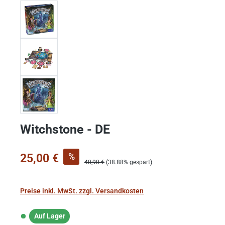
Witchstone - DE
Verkaufspreis:
%
25,00 €
Regulärer Preis:
40,90 €
(38.88% gespart)
Preise inkl. MwSt. zzgl. Versandkosten
Auf Lager
Auf Lager