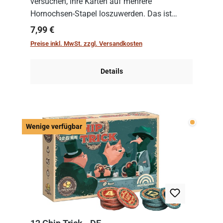
versuchen, ihre Karten auf mehrere
Hornochsen-Stapel loszuwerden. Das ist
kniffliger als gedacht, denn die Differenz
Regulärer Preis:
7,99 €
zwischen ausgespielter Karte und der
Preise inkl. MwSt. zzgl. Versandkosten
obersten Karte des St...
Details
Wenige v
Wenige verfügbar