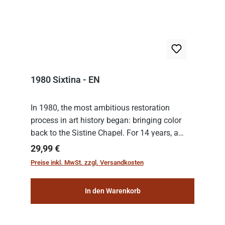
1980 Sixtina - EN
In 1980, the most ambitious restoration
process in art history began: bringing color
back to the Sistine Chapel. For 14 years, a
team of experts from the Vatican undertook
Regulärer Preis:
29,99 €
the meticulous job of cleaning and
Preise inkl. MwSt. zzgl. Versandkosten
consolidat...
In den Warenkorb