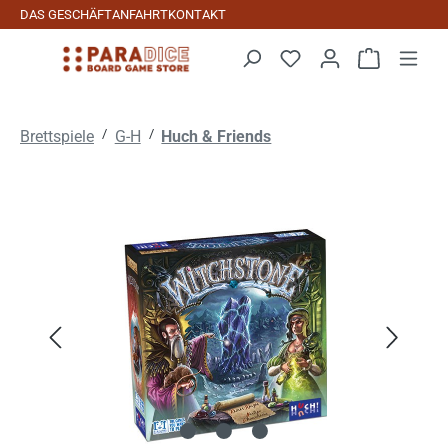
DAS GESCHÄFT
ANFAHRT
KONTAKT
Zum Hauptinhalt springen
Warenkorb 
/
/
Brettspiele
G-H
Huch & Friends
Bildergalerie überspringen