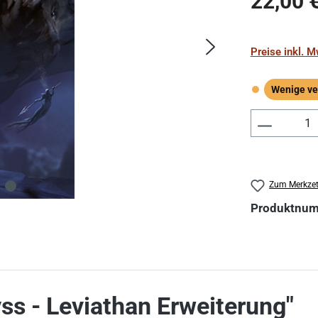
22,00 
Preise inkl. 
Wenige ve
Wenige verf
Produkt 
Zum Merkzet
Produktnu
ss - Leviathan Erweiterung"