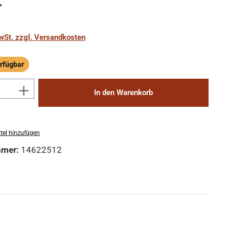
€
MwSt. zzgl. Versandkosten
rfügbar
ügbar
Anzahl: Gib den gewünschten Wert ein 
In den Warenkorb
tel hinzufügen
mmer:
14622512