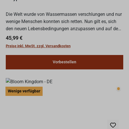
Die Welt wurde von Wassermassen verschlungen und nur
wenige Menschen konnten sich retten. Nun gilt es, sich
den neuen Lebensbedingungen anzupassen und auf dem
endlosen Ozean nicht nur zu überleben, sondern eine neue
Regulärer Preis:
45,99 €
Z...
Preise inkl. MwSt. zzgl. Versandkosten
Vorbestellen
Wenig
Wenige verfügbar