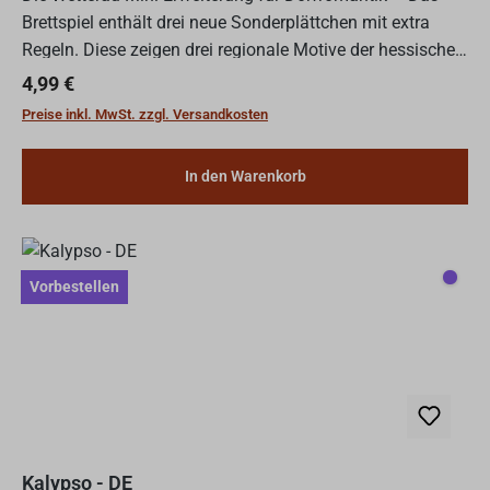
Brettspiel enthält drei neue Sonderplättchen mit extra
Regeln. Diese zeigen drei regionale Motive der hessischen
Wetterau: den Adolfsturm, den Pegasus und den Winte...
Regulärer Preis:
4,99 €
Preise inkl. MwSt. zzgl. Versandkosten
In den Warenkorb
Vorbe
Vorbestellen
Kalypso - DE