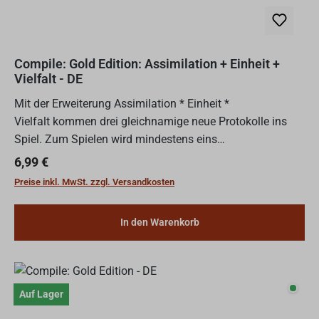
Compile: Gold Edition: Assimilation + Einheit +
Vielfalt - DE
Mit der Erweiterung Assimilation * Einheit *
Vielfalt kommen drei gleichnamige neue Protokolle ins
Spiel. Zum Spielen wird mindestens eins
der Compile Grundspiele benötigt.Inhalt:3 Protokolle, 18
Regulärer Preis:
6,99 €
Befehlskarten
Preise inkl. MwSt. zzgl. Versandkosten
In den Warenkorb
Auf L
Auf Lager