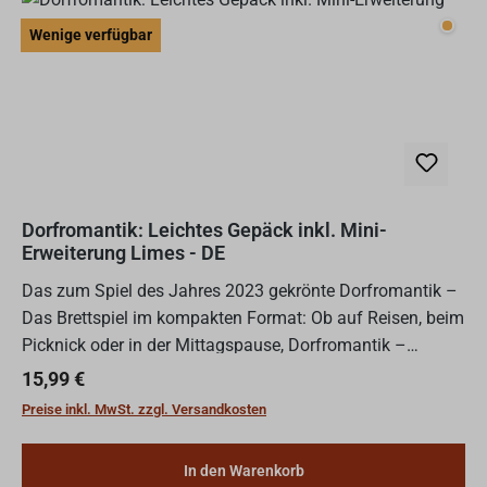
Wenig
Wenige verfügbar
Dorfromantik: Leichtes Gepäck inkl. Mini-
Erweiterung Limes - DE
Das zum Spiel des Jahres 2023 gekrönte Dorfromantik –
Das Brettspiel im kompakten Format: Ob auf Reisen, beim
Picknick oder in der Mittagspause, Dorfromantik –
Leichtes Gepäck ist der ideale Begleiter für unterwegs. I...
Regulärer Preis:
15,99 €
Preise inkl. MwSt. zzgl. Versandkosten
In den Warenkorb