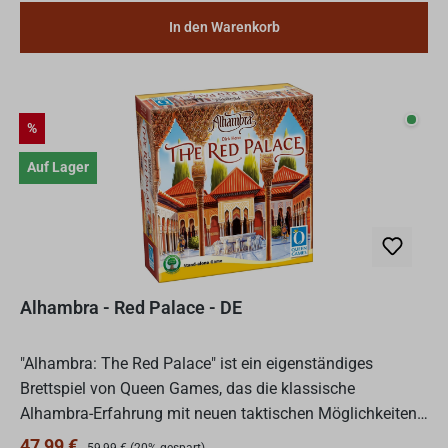
In den Warenkorb
Auf L
Rabatt
%
Auf Lager
Alhambra - Red Palace - DE
"Alhambra: The Red Palace" ist ein eigenständiges
Brettspiel von Queen Games, das die klassische
Alhambra-Erfahrung mit neuen taktischen Möglichkeiten
und Spielmechaniken bereichert. Als Spieler schlüpfen Sie
Regulärer Preis:
Verkaufspreis:
47,99 €
59,99 €
(20% gespart)