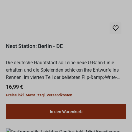
Next Station: Berlin - DE
Die deutsche Hauptstadt soll eine neue U-Bahn-Linie
erhalten und die Spielenden schicken ihre Entwürfe ins
Rennen. Im vierten Teil der beliebten Flip-&amp;-Write-
Reihe, Next Station Berlin, planen die Spielenden zunäc...
Regulärer Preis:
16,99 €
Preise inkl. MwSt. zzgl. Versandkosten
In den Warenkorb