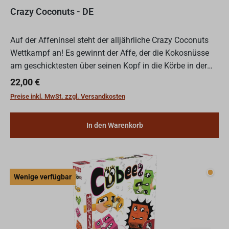
Crazy Coconuts - DE
Auf der Affeninsel steht der alljährliche Crazy Coconuts
Wettkampf an! Es gewinnt der Affe, der die Kokosnüsse
am geschicktesten über seinen Kopf in die Körbe in der
Mitte schleudern kann. Dafür zielen die Spielenden...
Regulärer Preis:
22,00 €
Preise inkl. MwSt. zzgl. Versandkosten
In den Warenkorb
Wenig
Wenige verfügbar