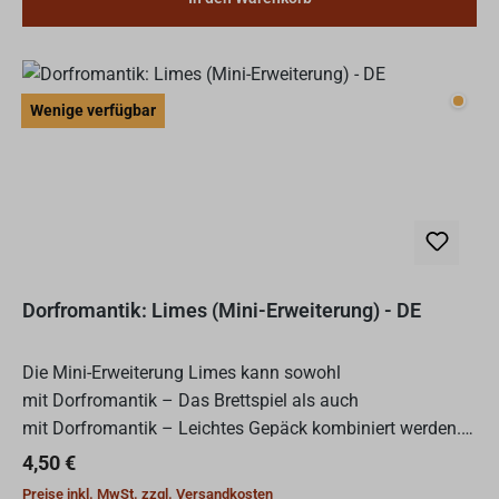
Wenig
Wenige verfügbar
Dorfromantik: Limes (Mini-Erweiterung) - DE
Die Mini-Erweiterung Limes kann sowohl
mit Dorfromantik – Das Brettspiel als auch
mit Dorfromantik – Leichtes Gepäck kombiniert werden.
Sie ist in Zusammenarbeit mit dem LVR-Amt für
Regulärer Preis:
4,50 €
Bodendenkmalpflege im Rheinland und...
Preise inkl. MwSt. zzgl. Versandkosten