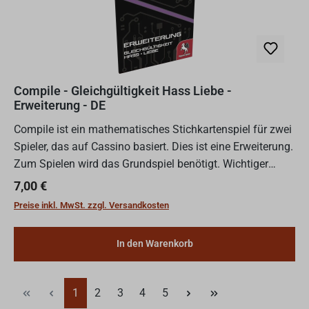
Compile - Gleichgültigkeit Hass Liebe -
Erweiterung - DE
Compile ist ein mathematisches Stichkartenspiel für zwei
Spieler, das auf Cassino basiert. Dies ist eine Erweiterung.
Zum Spielen wird das Grundspiel benötigt. Wichtiger
HinweisAchtung! Nicht für Kinder unter 36 Monat...
Regulärer Preis:
7,00 €
Preise inkl. MwSt. zzgl. Versandkosten
In den Warenkorb
Seite
Seite
Seite
Seite
Seite
1
2
3
4
5