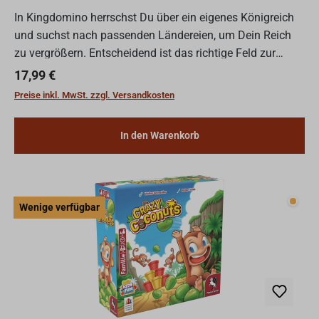
In Kingdomino herrschst Du über ein eigenes Königreich
und suchst nach passenden Ländereien, um Dein Reich
zu vergrößern. Entscheidend ist das richtige Feld zur
richtigen Zeit – dann steht dem prestigeträchtigsten all...
Regulärer Preis:
17,99 €
Preise inkl. MwSt. zzgl. Versandkosten
In den Warenkorb
Wenig
Wenige verfügbar