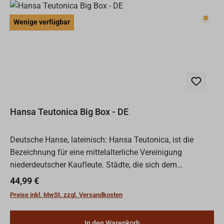
Wenig
Wenige verfügbar
Hansa Teutonica Big Box - DE
Deutsche Hanse, lateinisch: Hansa Teutonica, ist die
Bezeichnung für eine mittelalterliche Vereinigung
niederdeutscher Kaufleute. Städte, die sich dem
Kaufmanns- und Städtebund der Hanse anschlossen,
Regulärer Preis:
44,99 €
bezeichnet man al...
Preise inkl. MwSt. zzgl. Versandkosten
In den Warenkorb