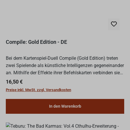
Compile: Gold Edition - DE
Bei dem Kartenspiel-Duell Compile (Gold Edition) treten
zwei Spielende als künstliche Intelligenzen gegeneinander
an. Mithilfe der Effekte ihrer Befehlskarten verbinden sie
drei Protokolle zu einem cleveren Algorithmu...
Regulärer Preis:
16,50 €
Preise inkl. MwSt. zzgl. Versandkosten
In den Warenkorb