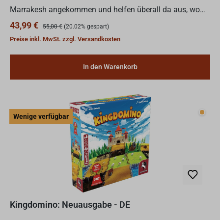
Marrakesh angekommen und helfen überall da aus, wo
sie gebraucht werden. Neue Luxuswaren sind auf dem
Regulärer Preis:
Verkaufspreis:
43,99 €
55,00 €
(20.02% gespart)
Markt zu fin...
Preise inkl. MwSt. zzgl. Versandkosten
In den Warenkorb
Wenig
Wenige verfügbar
Kingdomino: Neuausgabe - DE