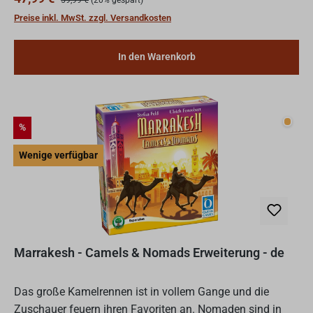
in die R...
Preise inkl. MwSt. zzgl. Versandkosten
In den Warenkorb
Wenig
Rabatt
%
Wenige verfügbar
Marrakesh - Camels & Nomads Erweiterung - de
Das große Kamelrennen ist in vollem Gange und die
Zuschauer feuern ihren Favoriten an. Nomaden sind in