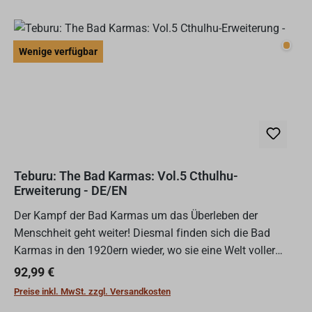
Wenig
Wenige verfügbar
Teburu: The Bad Karmas: Vol.5 Cthulhu-
Erweiterung - DE/EN
Der Kampf der Bad Karmas um das Überleben der
Menschheit geht weiter! Diesmal finden sich die Bad
Karmas in den 1920ern wieder, wo sie eine Welt voller
obskurer Kulte und kosmischer Schrecken
Regulärer Preis:
92,99 €
erwartet.Volume 5 ist die...
Preise inkl. MwSt. zzgl. Versandkosten