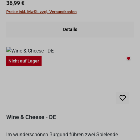
von möglichst hohen Wolkenkratzern an, vielmehr zählt...
Regulärer Preis:
36,99 €
Preise inkl. MwSt. zzgl. Versandkosten
Details
Nicht
Nicht auf Lager
Wine & Cheese - DE
Im wunderschönen Burgund führen zwei Spielende