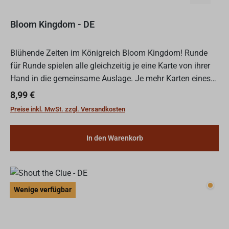
Bloom Kingdom - DE
Blühende Zeiten im Königreich Bloom Kingdom! Runde
für Runde spielen alle gleichzeitig je eine Karte von ihrer
Hand in die gemeinsame Auslage. Je mehr Karten eines
Charakters ausliegen, umso wertvoller wird er. Doch m...
Regulärer Preis:
8,99 €
Preise inkl. MwSt. zzgl. Versandkosten
In den Warenkorb
Wenig
Wenige verfügbar