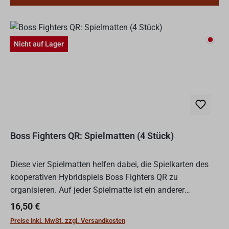
Nicht
Nicht auf Lager
Boss Fighters QR: Spielmatten (4 Stück)
Diese vier Spielmatten helfen dabei, die Spielkarten des
kooperativen Hybridspiels Boss Fighters QR zu
organisieren. Auf jeder Spielmatte ist ein anderer
Charakter abgebildet (Ork, Halbling, Zwerg und Elfe),
Regulärer Preis:
16,50 €
sodass al...
Preise inkl. MwSt. zzgl. Versandkosten