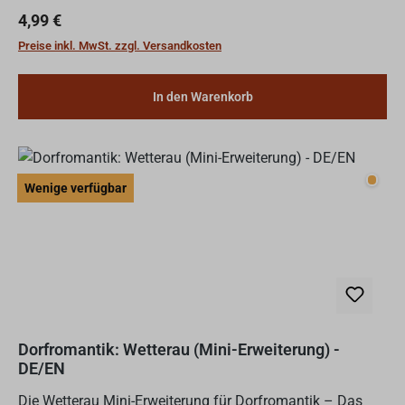
Mühlenaufgabe ist der Erfolg freigespielt, mit dem durch
Regulärer Preis:
4,99 €
clevere...
Preise inkl. MwSt. zzgl. Versandkosten
In den Warenkorb
Wenig
Wenige verfügbar
Dorfromantik: Wetterau (Mini-Erweiterung) -
DE/EN
Die Wetterau Mini-Erweiterung für Dorfromantik – Das