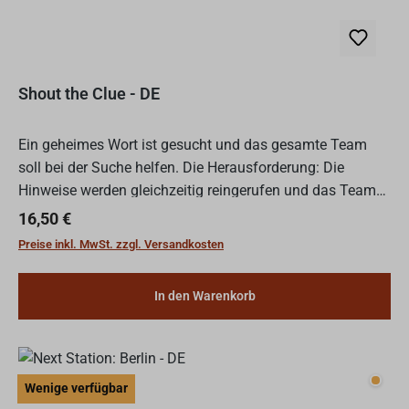
Shout the Clue - DE
Ein geheimes Wort ist gesucht und das gesamte Team
soll bei der Suche helfen. Die Herausforderung: Die
Hinweise werden gleichzeitig reingerufen und das Team
ist auch noch an Kommunikationsregeln gebunden.In
Regulärer Preis:
16,50 €
dem kooper...
Preise inkl. MwSt. zzgl. Versandkosten
In den Warenkorb
Wenig
Wenige verfügbar