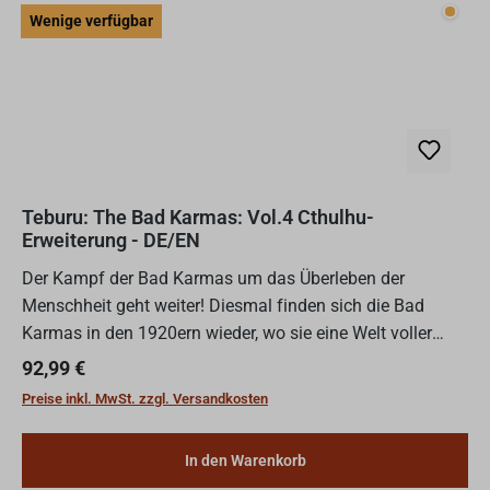
Wenig
Wenige verfügbar
Teburu: The Bad Karmas: Vol.4 Cthulhu-
Erweiterung - DE/EN
Der Kampf der Bad Karmas um das Überleben der
Menschheit geht weiter! Diesmal finden sich die Bad
Karmas in den 1920ern wieder, wo sie eine Welt voller
obskurer Kulte und kosmischer Schrecken
Regulärer Preis:
92,99 €
erwartet.Volume 4 ist die...
Preise inkl. MwSt. zzgl. Versandkosten
In den Warenkorb