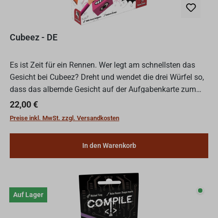
Cubeez - DE
Es ist Zeit für ein Rennen. Wer legt am schnellsten das
Gesicht bei Cubeez? Dreht und wendet die drei Würfel so,
dass das albernde Gesicht auf der Aufgabenkarte zum
Vorschein kommt. Ist euer Cubeez traurig, überrascht...
Regulärer Preis:
22,00 €
Preise inkl. MwSt. zzgl. Versandkosten
In den Warenkorb
Auf L
Auf Lager