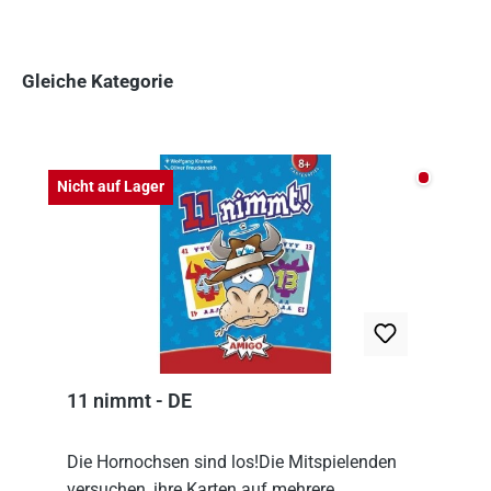
Gleiche Kategorie
Produktgalerie überspringen
Nicht auf
Nicht auf Lager
11 nimmt - DE
Die Hornochsen sind los!Die Mitspielenden
versuchen, ihre Karten auf mehrere