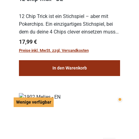
12 Chip Trick ist ein Stichspiel – aber mit
Pokerchips. Ein einzigartiges Stichspiel, bei
dem du deine 4 Chips clever einsetzen musst.
Wer die Chips mit dem höchsten Gesamtwert
Regulärer Preis:
17,99 €
hat, gewinnt die Runde. Aber Vorsicht: D...
Preise inkl. MwSt. zzgl. Versandkosten
In den Warenkorb
Wenige v
Wenige verfügbar