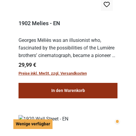
1902 Melies - EN
Georges Méliès was an illusionist who,
fascinated by the possibilities of the Lumière
brothers’ cinematograph, became a pioneer of
cinema. In 1902, he filmed his most famous
Regulärer Preis:
29,99 €
work: “Le Voyage dans la Lune” (“A Trip to...
Preise inkl. MwSt. zzgl. Versandkosten
In den Warenkorb
Wenige v
Wenige verfügbar