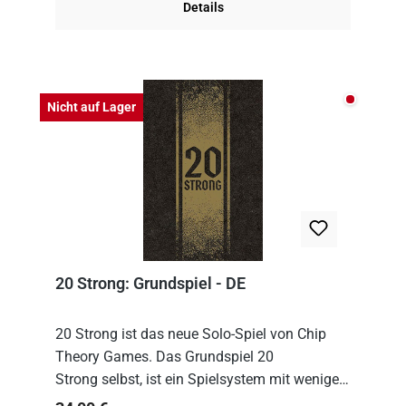
Details
Nicht auf
Nicht auf Lager
20 Strong: Grundspiel - DE
20 Strong ist das neue Solo-Spiel von Chip
Theory Games. Das Grundspiel 20
Strong selbst, ist ein Spielsystem mit wenigen,
einfachen Regeln. Um es zu spielen, muss es