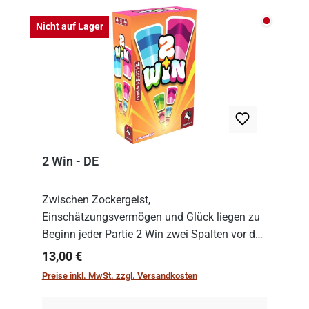
Nicht auf
Nicht auf Lager
2 Win - DE
Zwischen Zockergeist,
Einschätzungsvermögen und Glück liegen zu
Beginn jeder Partie 2 Win zwei Spalten vor den
Spielenden aus, die es in die Höhe zu treiben
Regulärer Preis:
13,00 €
gilt. Doch das geht natürlich nur, solange man
Preise inkl. MwSt. zzgl. Versandkosten
auch Karten a...