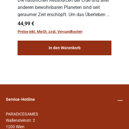
Die natürlichen Ressourcen der Erde und aller
anderen bewohnbaren Planeten sind seit
geraumer Zeit erschöpft. Um das Überleben zu
sichern, wurden die sogenannten
Regulärer Preis:
44,99 €
„Weltenschiffe“ gebaut. Auf diesen
Preise inkl. MwSt. zzgl. Versandkosten
planetengroßen Raums...
In den Warenkorb
Service-Hotline
PARADICEGAMES
Wallensteinstr. 2
1200 Wien