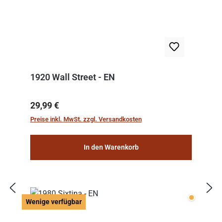
1920 Wall Street - EN
Regulärer Preis:
29,99 €
Preise inkl. MwSt. zzgl. Versandkosten
In den Warenkorb
Wenige v
Wenige verfügbar