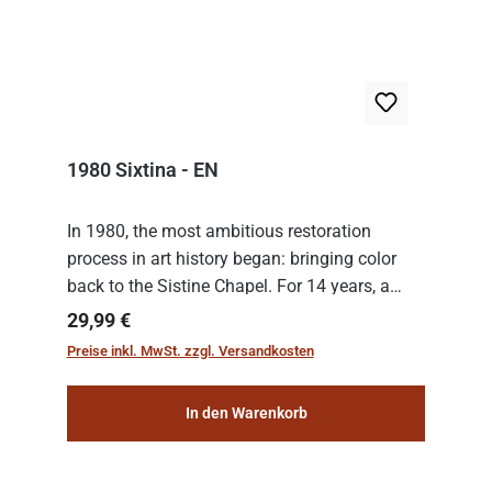
1980 Sixtina - EN
In 1980, the most ambitious restoration
process in art history began: bringing color
back to the Sistine Chapel. For 14 years, a
team of experts from the Vatican undertook
Regulärer Preis:
29,99 €
the meticulous job of cleaning and
Preise inkl. MwSt. zzgl. Versandkosten
consolidat...
In den Warenkorb