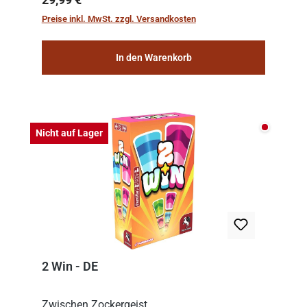
the meticulous job of cleaning and
Preise inkl. MwSt. zzgl. Versandkosten
consolidat...
In den Warenkorb
Nicht auf
Nicht auf Lager
2 Win - DE
Zwischen Zockergeist,