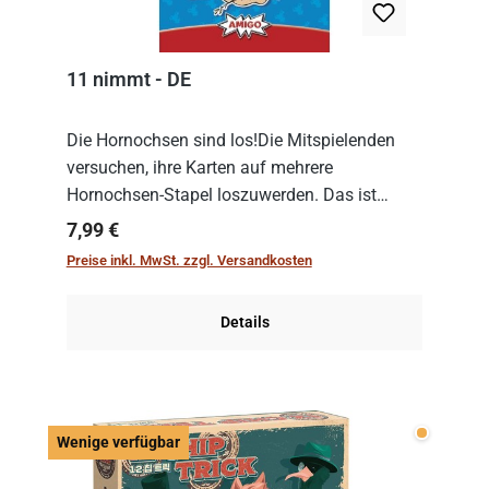
11 nimmt - DE
Die Hornochsen sind los!Die Mitspielenden
versuchen, ihre Karten auf mehrere
Hornochsen-Stapel loszuwerden. Das ist
kniffliger als gedacht, denn die Differenz
Regulärer Preis:
7,99 €
zwischen ausgespielter Karte und der
Preise inkl. MwSt. zzgl. Versandkosten
obersten Karte des St...
Details
Wenige v
Wenige verfügbar