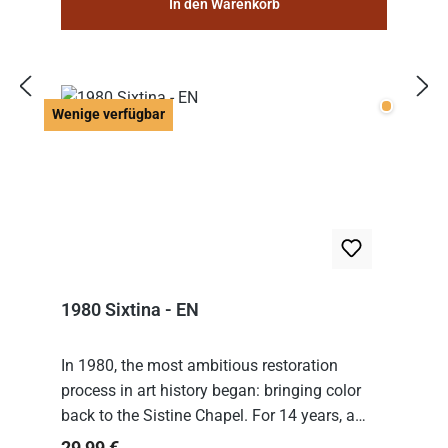
In den Warenkorb
Wenige v
Wenige verfügbar
1980 Sixtina - EN
In 1980, the most ambitious restoration
process in art history began: bringing color
back to the Sistine Chapel. For 14 years, a
team of experts from the Vatican undertook
Regulärer Preis:
29,99 €