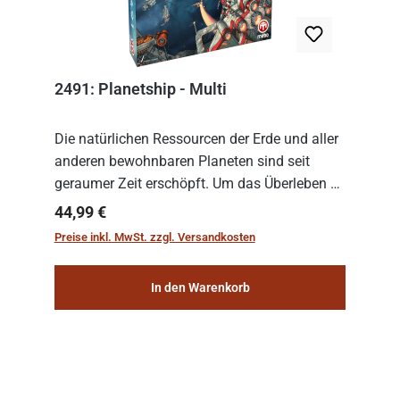
2491: Planetship - Multi
Die natürlichen Ressourcen der Erde und aller
anderen bewohnbaren Planeten sind seit
geraumer Zeit erschöpft. Um das Überleben zu
sichern, wurden die sogenannten
Regulärer Preis:
44,99 €
„Weltenschiffe“ gebaut. Auf diesen
Preise inkl. MwSt. zzgl. Versandkosten
planetengroßen Raums...
In den Warenkorb