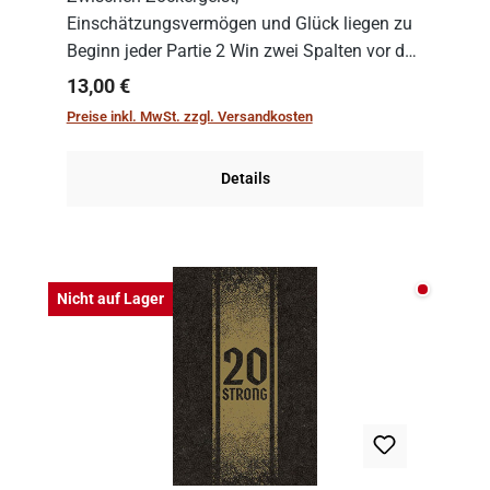
Einschätzungsvermögen und Glück liegen zu
Beginn jeder Partie 2 Win zwei Spalten vor den
Spielenden aus, die es in die Höhe zu treiben
Regulärer Preis:
13,00 €
gilt. Doch das geht natürlich nur, solange man
Preise inkl. MwSt. zzgl. Versandkosten
auch Karten a...
Details
Nicht auf
Nicht auf Lager