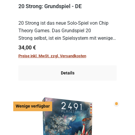
20 Strong: Grundspiel - DE
20 Strong ist das neue Solo-Spiel von Chip
Theory Games. Das Grundspiel 20
Strong selbst, ist ein Spielsystem mit wenigen,
einfachen Regeln. Um es zu spielen, muss es
Regulärer Preis:
34,00 €
immer mit einem Themenset ergänzt werden.
Preise inkl. MwSt. zzgl. Versandkosten
Im Grund...
Details
Wenige v
Wenige verfügbar