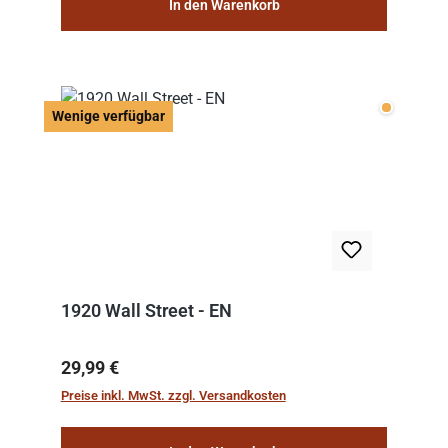
In den Warenkorb
Wenige v
Wenige verfügbar
1920 Wall Street - EN
Regulärer Preis:
29,99 €
Preise inkl. MwSt. zzgl. Versandkosten