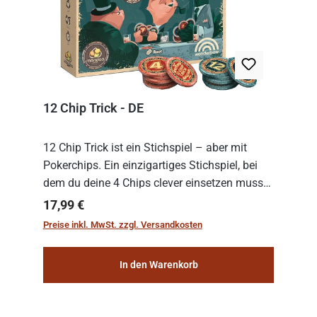
12 Chip Trick - DE
12 Chip Trick ist ein Stichspiel – aber mit
Pokerchips. Ein einzigartiges Stichspiel, bei
dem du deine 4 Chips clever einsetzen musst.
Wer die Chips mit dem höchsten Gesamtwert
Regulärer Preis:
17,99 €
hat, gewinnt die Runde. Aber Vorsicht: D...
Preise inkl. MwSt. zzgl. Versandkosten
In den Warenkorb