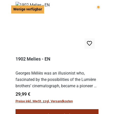
Wenige v
Wenige verfügbar
1902 Melies - EN
Georges Méliès was an illusionist who,
fascinated by the possibilities of the Lumière
brothers’ cinematograph, became a pioneer of
cinema. In 1902, he filmed his most famous
Regulärer Preis:
29,99 €
work: “Le Voyage dans la Lune” (“A Trip to...
Preise inkl. MwSt. zzgl. Versandkosten