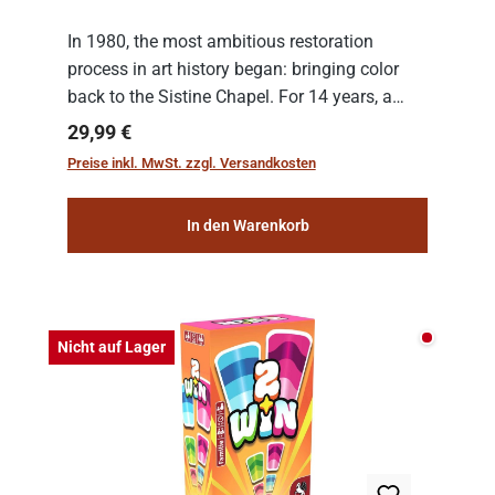
In 1980, the most ambitious restoration
process in art history began: bringing color
back to the Sistine Chapel. For 14 years, a
team of experts from the Vatican undertook
Regulärer Preis:
29,99 €
the meticulous job of cleaning and
Preise inkl. MwSt. zzgl. Versandkosten
consolidat...
In den Warenkorb
Nicht auf
Nicht auf Lager