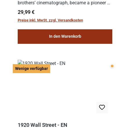
brothers’ cinematograph, became a pioneer of
cinema. In 1902, he filmed his most famous
Regulärer Preis:
29,99 €
work: “Le Voyage dans la Lune” (“A Trip to...
Preise inkl. MwSt. zzgl. Versandkosten
In den Warenkorb
Wenige v
Wenige verfügbar
1920 Wall Street - EN