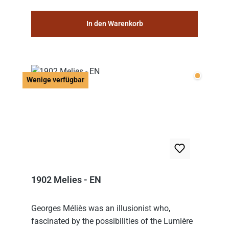
In den Warenkorb
Wenige v
Wenige verfügbar
1902 Melies - EN
Georges Méliès was an illusionist who,
fascinated by the possibilities of the Lumière