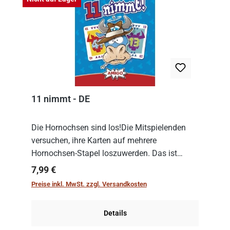
11 nimmt - DE
Die Hornochsen sind los!Die Mitspielenden
versuchen, ihre Karten auf mehrere
Hornochsen-Stapel loszuwerden. Das ist
kniffliger als gedacht, denn die Differenz
Regulärer Preis:
7,99 €
zwischen ausgespielter Karte und der
Preise inkl. MwSt. zzgl. Versandkosten
obersten Karte des St...
Details