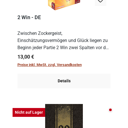
2 Win - DE
Zwischen Zockergeist,
Einschätzungsvermögen und Glück liegen zu
Beginn jeder Partie 2 Win zwei Spalten vor den
Spielenden aus, die es in die Höhe zu treiben
Regulärer Preis:
13,00 €
gilt. Doch das geht natürlich nur, solange man
Preise inkl. MwSt. zzgl. Versandkosten
auch Karten a...
Details
Nicht auf
Nicht auf Lager