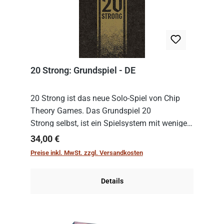
20 Strong: Grundspiel - DE
20 Strong ist das neue Solo-Spiel von Chip
Theory Games. Das Grundspiel 20
Strong selbst, ist ein Spielsystem mit wenigen,
einfachen Regeln. Um es zu spielen, muss es
Regulärer Preis:
34,00 €
immer mit einem Themenset ergänzt werden.
Preise inkl. MwSt. zzgl. Versandkosten
Im Grund...
Details