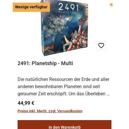
Wenige v
Wenige verfügbar
2491: Planetship - Multi
Die natürlichen Ressourcen der Erde und aller
anderen bewohnbaren Planeten sind seit
geraumer Zeit erschöpft. Um das Überleben zu
sichern, wurden die sogenannten
Regulärer Preis:
44,99 €
„Weltenschiffe“ gebaut. Auf diesen
Preise inkl. MwSt. zzgl. Versandkosten
planetengroßen Raums...
In den Warenkorb