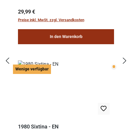
Regulärer Preis:
29,99 €
Preise inkl. MwSt. zzgl. Versandkosten
In den Warenkorb
Wenige v
Wenige verfügbar
1980 Sixtina - EN