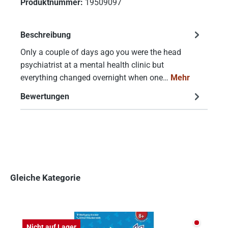
Produktnummer:
19509097
Beschreibung
Only a couple of days ago you were the head
psychiatrist at a mental health clinic but
everything changed overnight when one…
Mehr
Bewertungen
Gleiche Kategorie
Produktgalerie überspringen
Nicht auf
Nicht auf Lager