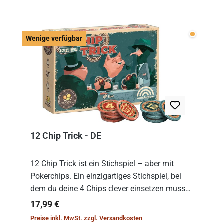
Wenige v
Wenige verfügbar
12 Chip Trick - DE
12 Chip Trick ist ein Stichspiel – aber mit
Pokerchips. Ein einzigartiges Stichspiel, bei
dem du deine 4 Chips clever einsetzen musst.
Wer die Chips mit dem höchsten Gesamtwert
Regulärer Preis:
17,99 €
hat, gewinnt die Runde. Aber Vorsicht: D...
Preise inkl. MwSt. zzgl. Versandkosten