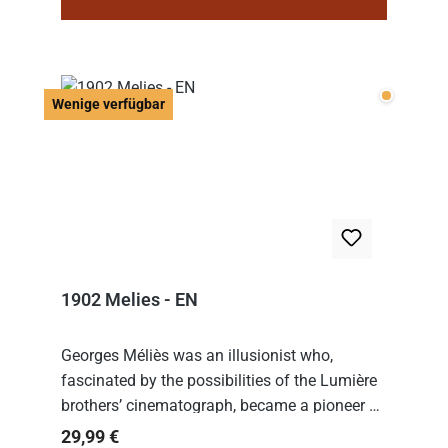
Wenige v
Wenige verfügbar
1902 Melies - EN
Georges Méliès was an illusionist who,
fascinated by the possibilities of the Lumière
brothers’ cinematograph, became a pioneer of
cinema. In 1902, he filmed his most famous
Regulärer Preis:
29,99 €