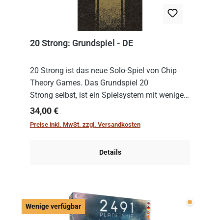
20 Strong: Grundspiel - DE
20 Strong ist das neue Solo-Spiel von Chip
Theory Games. Das Grundspiel 20
Strong selbst, ist ein Spielsystem mit wenigen,
einfachen Regeln. Um es zu spielen, muss es
Regulärer Preis:
34,00 €
immer mit einem Themenset ergänzt werden.
Preise inkl. MwSt. zzgl. Versandkosten
Im Grund...
Details
Wenige v
Wenige verfügbar