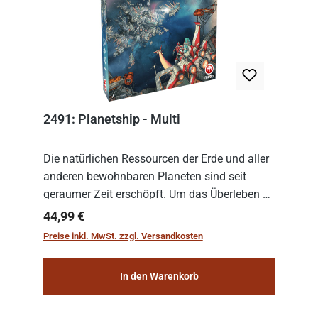
2491: Planetship - Multi
Die natürlichen Ressourcen der Erde und aller
anderen bewohnbaren Planeten sind seit
geraumer Zeit erschöpft. Um das Überleben zu
sichern, wurden die sogenannten
Regulärer Preis:
44,99 €
„Weltenschiffe“ gebaut. Auf diesen
Preise inkl. MwSt. zzgl. Versandkosten
planetengroßen Raums...
In den Warenkorb