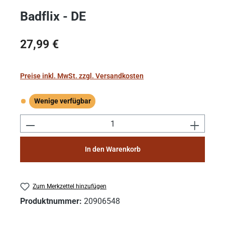
Badflix - DE
Regulärer Preis:
27,99 €
Preise inkl. MwSt. zzgl. Versandkosten
Wenige verfügbar
Wenige verfügbar
Produkt Anzahl: Gib den gewünschten Wert e
In den Warenkorb
Zum Merkzettel hinzufügen
Produktnummer:
20906548