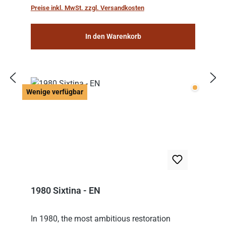
Preise inkl. MwSt. zzgl. Versandkosten
In den Warenkorb
Wenige v
Wenige verfügbar
1980 Sixtina - EN
In 1980, the most ambitious restoration