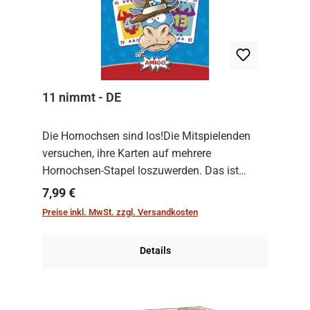
11 nimmt - DE
Die Hornochsen sind los!Die Mitspielenden
versuchen, ihre Karten auf mehrere
Hornochsen-Stapel loszuwerden. Das ist
kniffliger als gedacht, denn die Differenz
Regulärer Preis:
7,99 €
zwischen ausgespielter Karte und der
Preise inkl. MwSt. zzgl. Versandkosten
obersten Karte des St...
Details