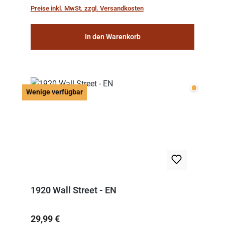
work: “Le Voyage dans la Lune” (“A Trip to...
Preise inkl. MwSt. zzgl. Versandkosten
In den Warenkorb
Wenige v
Wenige verfügbar
1920 Wall Street - EN
Regulärer Preis:
29,99 €