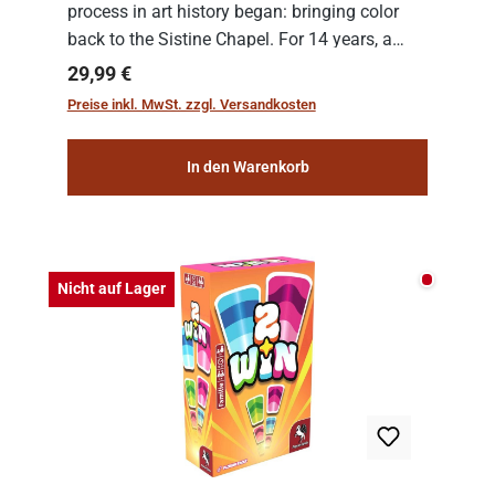
process in art history began: bringing color
back to the Sistine Chapel. For 14 years, a
team of experts from the Vatican undertook
Regulärer Preis:
29,99 €
the meticulous job of cleaning and
Preise inkl. MwSt. zzgl. Versandkosten
consolidat...
In den Warenkorb
Nicht auf
Nicht auf Lager