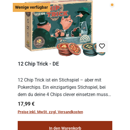
Wenige v
Wenige verfügbar
12 Chip Trick - DE
12 Chip Trick ist ein Stichspiel – aber mit
Pokerchips. Ein einzigartiges Stichspiel, bei
dem du deine 4 Chips clever einsetzen musst.
Wer die Chips mit dem höchsten Gesamtwert
Regulärer Preis:
17,99 €
hat, gewinnt die Runde. Aber Vorsicht: D...
Preise inkl. MwSt. zzgl. Versandkosten
In den Warenkorb