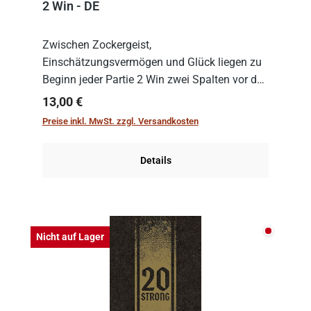
2 Win - DE
Zwischen Zockergeist,
Einschätzungsvermögen und Glück liegen zu
Beginn jeder Partie 2 Win zwei Spalten vor den
Spielenden aus, die es in die Höhe zu treiben
Regulärer Preis:
13,00 €
gilt. Doch das geht natürlich nur, solange man
Preise inkl. MwSt. zzgl. Versandkosten
auch Karten a...
Details
Nicht auf
Nicht auf Lager