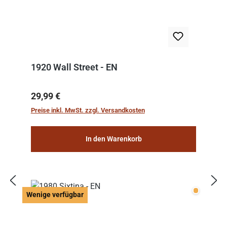
1920 Wall Street - EN
Regulärer Preis:
29,99 €
Preise inkl. MwSt. zzgl. Versandkosten
In den Warenkorb
Wenige v
Wenige verfügbar