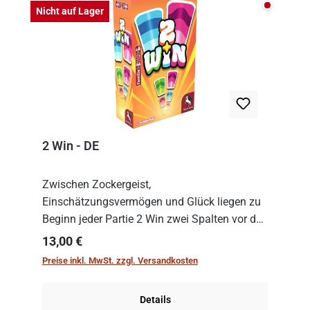
Nicht auf
Nicht auf Lager
2 Win - DE
Zwischen Zockergeist,
Einschätzungsvermögen und Glück liegen zu
Beginn jeder Partie 2 Win zwei Spalten vor den
Spielenden aus, die es in die Höhe zu treiben
Regulärer Preis:
13,00 €
gilt. Doch das geht natürlich nur, solange man
Preise inkl. MwSt. zzgl. Versandkosten
auch Karten a...
Details