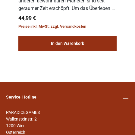
anderen bewohnbaren Planeten sind seit
geraumer Zeit erschöpft. Um das Überleben zu
sichern, wurden die sogenannten
Regulärer Preis:
44,99 €
„Weltenschiffe“ gebaut. Auf diesen
Preise inkl. MwSt. zzgl. Versandkosten
planetengroßen Raums...
In den Warenkorb
Service-Hotline
PARADICEGAMES
Wallensteinstr. 2
1200 Wien
Österreich