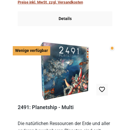
Preise inkl. MwSt. zzgl. Versandkosten
Im Grund...
Details
Wenige v
Wenige verfügbar
2491: Planetship - Multi
Die natürlichen Ressourcen der Erde und aller