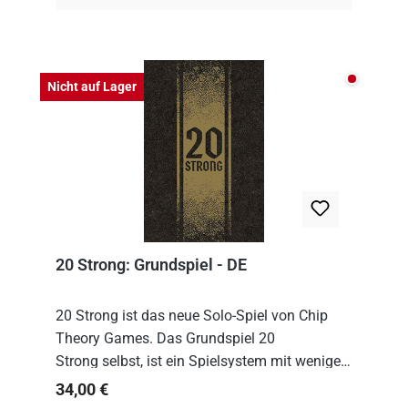
Nicht auf
Nicht auf Lager
20 Strong: Grundspiel - DE
20 Strong ist das neue Solo-Spiel von Chip
Theory Games. Das Grundspiel 20
Strong selbst, ist ein Spielsystem mit wenigen,
einfachen Regeln. Um es zu spielen, muss es
Regulärer Preis:
34,00 €
immer mit einem Themenset ergänzt werden.