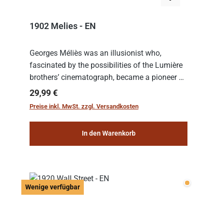
1902 Melies - EN
Georges Méliès was an illusionist who,
fascinated by the possibilities of the Lumière
brothers’ cinematograph, became a pioneer of
cinema. In 1902, he filmed his most famous
Regulärer Preis:
29,99 €
work: “Le Voyage dans la Lune” (“A Trip to...
Preise inkl. MwSt. zzgl. Versandkosten
In den Warenkorb
Wenige v
Wenige verfügbar