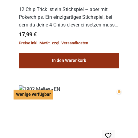
12 Chip Trick ist ein Stichspiel – aber mit
Pokerchips. Ein einzigartiges Stichspiel, bei
dem du deine 4 Chips clever einsetzen musst.
Wer die Chips mit dem höchsten Gesamtwert
Regulärer Preis:
17,99 €
hat, gewinnt die Runde. Aber Vorsicht: D...
Preise inkl. MwSt. zzgl. Versandkosten
In den Warenkorb
Wenige v
Wenige verfügbar