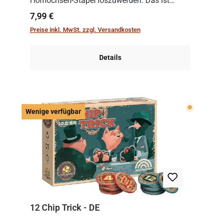
Hornochsen-Stapel loszuwerden. Das ist
kniffliger als gedacht, denn die Differenz
Regulärer Preis:
7,99 €
zwischen ausgespielter Karte und der
Preise inkl. MwSt. zzgl. Versandkosten
obersten Karte des St...
Details
Wenige v
Wenige verfügbar
12 Chip Trick - DE