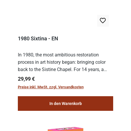
1980 Sixtina - EN
In 1980, the most ambitious restoration
process in art history began: bringing color
back to the Sistine Chapel. For 14 years, a
team of experts from the Vatican undertook
Regulärer Preis:
29,99 €
the meticulous job of cleaning and
Preise inkl. MwSt. zzgl. Versandkosten
consolidat...
In den Warenkorb