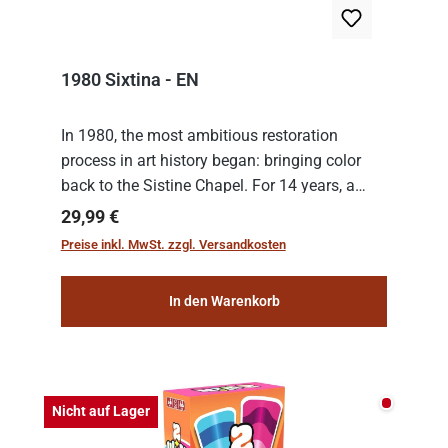
1980 Sixtina - EN
In 1980, the most ambitious restoration
process in art history began: bringing color
back to the Sistine Chapel. For 14 years, a
team of experts from the Vatican undertook
Regulärer Preis:
29,99 €
the meticulous job of cleaning and
Preise inkl. MwSt. zzgl. Versandkosten
consolidat...
In den Warenkorb
Nicht auf
Nicht auf Lager