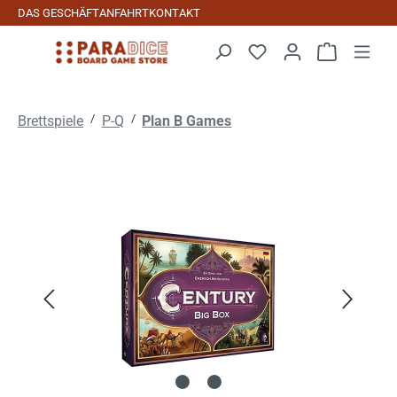
DAS GESCHÄFT
ANFAHRT
KONTAKT
Zum Hauptinhalt springen
Warenkorb 
/
/
Brettspiele
P-Q
Plan B Games
Bildergalerie überspringen