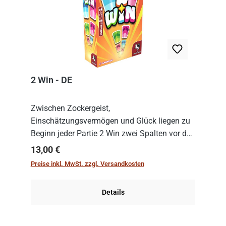
2 Win - DE
Zwischen Zockergeist,
Einschätzungsvermögen und Glück liegen zu
Beginn jeder Partie 2 Win zwei Spalten vor den
Spielenden aus, die es in die Höhe zu treiben
Regulärer Preis:
13,00 €
gilt. Doch das geht natürlich nur, solange man
Preise inkl. MwSt. zzgl. Versandkosten
auch Karten a...
Details