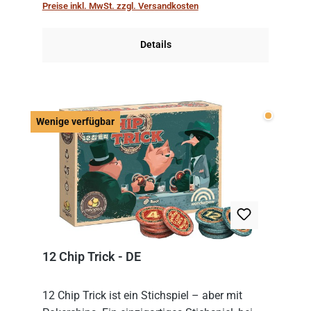
Preise inkl. MwSt. zzgl. Versandkosten
obersten Karte des St...
Details
Wenige v
Wenige verfügbar
12 Chip Trick - DE
12 Chip Trick ist ein Stichspiel – aber mit