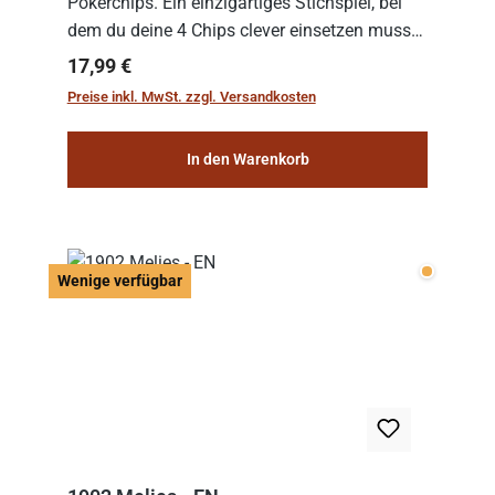
Pokerchips. Ein einzigartiges Stichspiel, bei
dem du deine 4 Chips clever einsetzen musst.
Wer die Chips mit dem höchsten Gesamtwert
Regulärer Preis:
17,99 €
hat, gewinnt die Runde. Aber Vorsicht: D...
Preise inkl. MwSt. zzgl. Versandkosten
In den Warenkorb
Wenige v
Wenige verfügbar