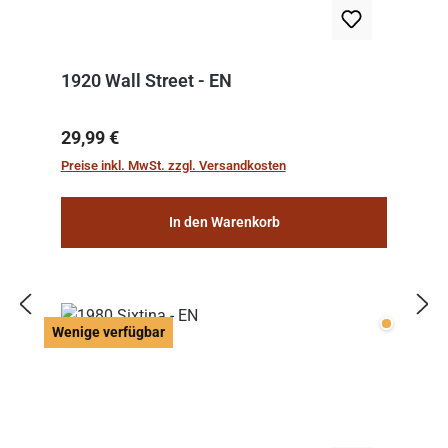
1920 Wall Street - EN
Regulärer Preis:
29,99 €
Preise inkl. MwSt. zzgl. Versandkosten
In den Warenkorb
Wenige v
Wenige verfügbar