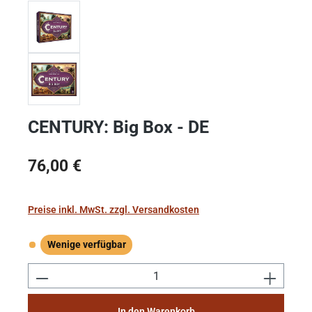
CENTURY: Big Box - DE
Regulärer Preis:
76,00 €
Preise inkl. MwSt. zzgl. Versandkosten
Wenige verfügbar
Wenige verfügbar
Produkt Anzahl: Gib den gewünschten Wert e
In den Warenkorb