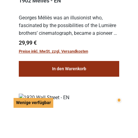
1902 Melies - EN
Georges Méliès was an illusionist who,
fascinated by the possibilities of the Lumière
brothers’ cinematograph, became a pioneer of
cinema. In 1902, he filmed his most famous
Regulärer Preis:
29,99 €
work: “Le Voyage dans la Lune” (“A Trip to...
Preise inkl. MwSt. zzgl. Versandkosten
In den Warenkorb
Wenige v
Wenige verfügbar