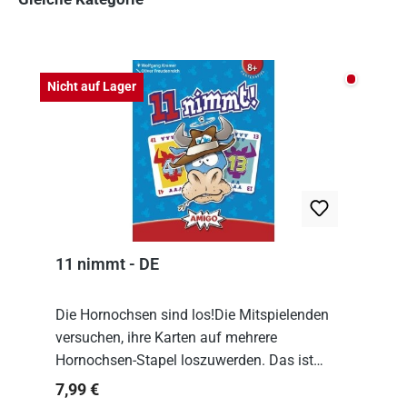
Produktgalerie überspringen
Nicht auf
Nicht auf Lager
11 nimmt - DE
Die Hornochsen sind los!Die Mitspielenden
versuchen, ihre Karten auf mehrere
Hornochsen-Stapel loszuwerden. Das ist
kniffliger als gedacht, denn die Differenz
Regulärer Preis:
7,99 €
zwischen ausgespielter Karte und der