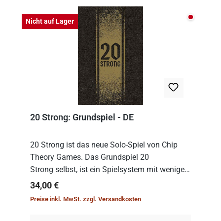
Nicht auf
Nicht auf Lager
20 Strong: Grundspiel - DE
20 Strong ist das neue Solo-Spiel von Chip
Theory Games. Das Grundspiel 20
Strong selbst, ist ein Spielsystem mit wenigen,
einfachen Regeln. Um es zu spielen, muss es
Regulärer Preis:
34,00 €
immer mit einem Themenset ergänzt werden.
Preise inkl. MwSt. zzgl. Versandkosten
Im Grund...