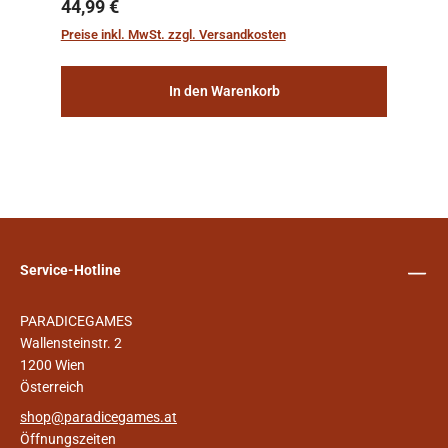
sichern, wurden die sogenannten
Regulärer Preis:
44,99 €
„Weltenschiffe“ gebaut. Auf diesen
Preise inkl. MwSt. zzgl. Versandkosten
planetengroßen Raums...
In den Warenkorb
Service-Hotline
PARADICEGAMES
Wallensteinstr. 2
1200 Wien
Österreich
shop@paradicegames.at
Öffnungszeiten