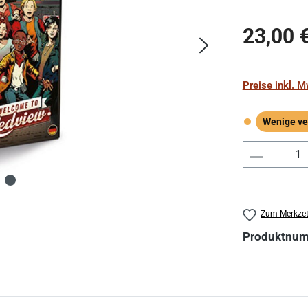
Regulärer Pr
23,00 
Preise inkl. 
Wenige ve
Wenige verf
Produkt 
Zum Merkzet
Produktnu