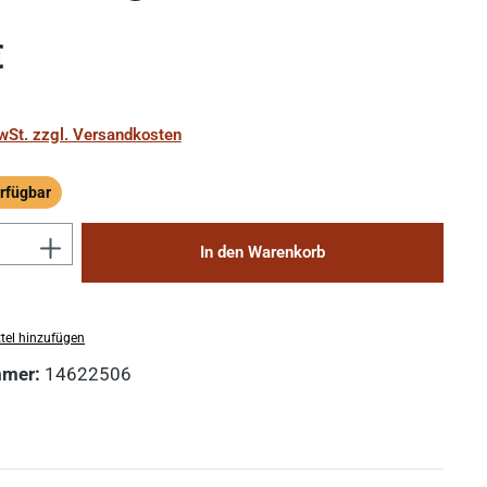
eis:
€
MwSt. zzgl. Versandkosten
rfügbar
ügbar
Anzahl: Gib den gewünschten Wert ein 
In den Warenkorb
tel hinzufügen
mmer:
14622506