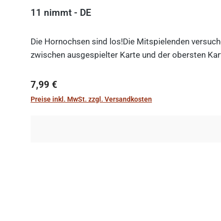
11 nimmt - DE
Die Hornochsen sind los!Die Mitspielenden versuche
zwischen ausgespielter Karte und der obersten Kart
Regulärer Preis:
7,99 €
Preise inkl. MwSt. zzgl. Versandkosten