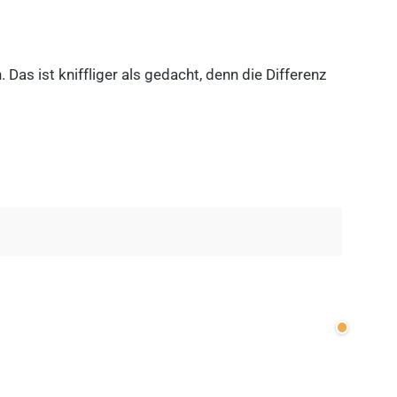
as ist kniffliger als gedacht, denn die Differenz
Wenige v