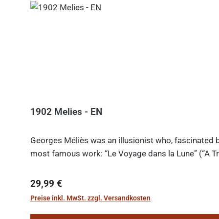
1902 Melies - EN
Georges Méliès was an illusionist who, fascinated b
most famous work: “Le Voyage dans la Lune” (“A Tri
Regulärer Preis:
29,99 €
Preise inkl. MwSt. zzgl. Versandkosten