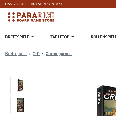
DAS GESCHÄFT
ANFAHRT
KONTAKT
 Hauptinhalt springen
Zur Suche springen
Zur Hauptnavigation springen
BRETTSPIELE
TABLETOP
ROLLENSPIEL
Brettspiele
/
C-D
/
Corax games
Bildergalerie überspringen