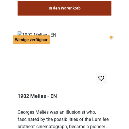
In den Warenkorb
Wenige v
Wenige verfügbar
1902 Melies - EN
Georges Méliès was an illusionist who,
fascinated by the possibilities of the Lumière
brothers’ cinematograph, became a pioneer of