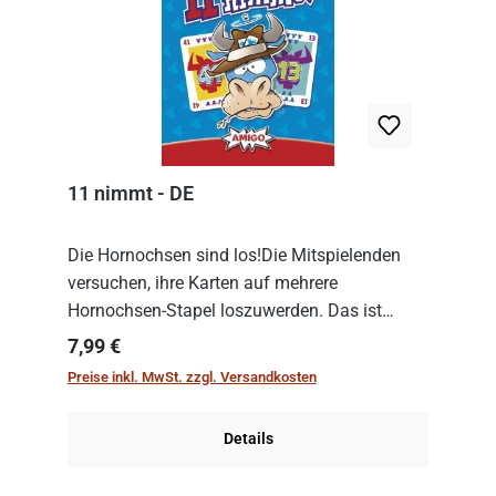
11 nimmt - DE
Die Hornochsen sind los!Die Mitspielenden
versuchen, ihre Karten auf mehrere
Hornochsen-Stapel loszuwerden. Das ist
kniffliger als gedacht, denn die Differenz
Regulärer Preis:
7,99 €
zwischen ausgespielter Karte und der
Preise inkl. MwSt. zzgl. Versandkosten
obersten Karte des St...
Details