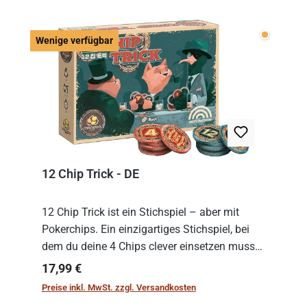
Wenige v
Wenige verfügbar
12 Chip Trick - DE
12 Chip Trick ist ein Stichspiel – aber mit
Pokerchips. Ein einzigartiges Stichspiel, bei
dem du deine 4 Chips clever einsetzen musst.
Wer die Chips mit dem höchsten Gesamtwert
Regulärer Preis:
17,99 €
hat, gewinnt die Runde. Aber Vorsicht: D...
Preise inkl. MwSt. zzgl. Versandkosten