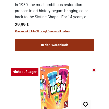
In 1980, the most ambitious restoration
process in art history began: bringing color
back to the Sistine Chapel. For 14 years, a
team of experts from the Vatican undertook
Regulärer Preis:
29,99 €
the meticulous job of cleaning and
Preise inkl. MwSt. zzgl. Versandkosten
consolidat...
In den Warenkorb
Nicht auf
Nicht auf Lager