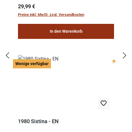
Regulärer Preis:
29,99 €
Preise inkl. MwSt. zzgl. Versandkosten
In den Warenkorb
Wenige v
Wenige verfügbar
1980 Sixtina - EN