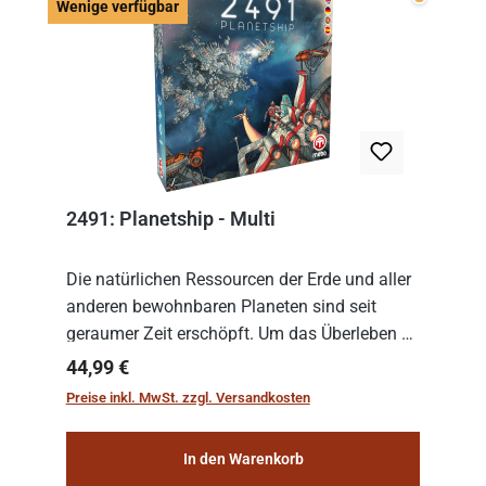
Wenige v
Wenige verfügbar
2491: Planetship - Multi
Die natürlichen Ressourcen der Erde und aller
anderen bewohnbaren Planeten sind seit
geraumer Zeit erschöpft. Um das Überleben zu
sichern, wurden die sogenannten
Regulärer Preis:
44,99 €
„Weltenschiffe“ gebaut. Auf diesen
Preise inkl. MwSt. zzgl. Versandkosten
planetengroßen Raums...
In den Warenkorb