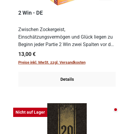
2 Win - DE
Zwischen Zockergeist,
Einschätzungsvermögen und Glück liegen zu
Beginn jeder Partie 2 Win zwei Spalten vor den
Spielenden aus, die es in die Höhe zu treiben
Regulärer Preis:
13,00 €
gilt. Doch das geht natürlich nur, solange man
Preise inkl. MwSt. zzgl. Versandkosten
auch Karten a...
Details
Nicht auf
Nicht auf Lager