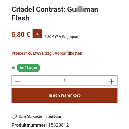
Citadel Contrast: Guilliman
Flesh
Verkaufspreis:
%
5,80 €
Regulärer Preis:
6,30 €
(7.94% gespart)
Preise inkl. MwSt. zzgl. Versandkosten
Auf Lager
Auf Lager
Produkt Anzahl: Gib den gewünschten Wert e
In den Warenkorb
Zum Merkzettel hinzufügen
Produktnummer:
15320812