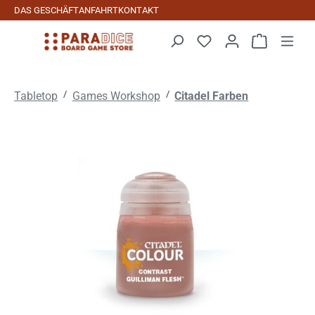
DAS GESCHÄFT
ANFAHRT
KONTAKT
Zum Hauptinhalt springen
Warenkorb 
/
/
Tabletop
Games Workshop
Citadel Farben
Bildergalerie überspringen