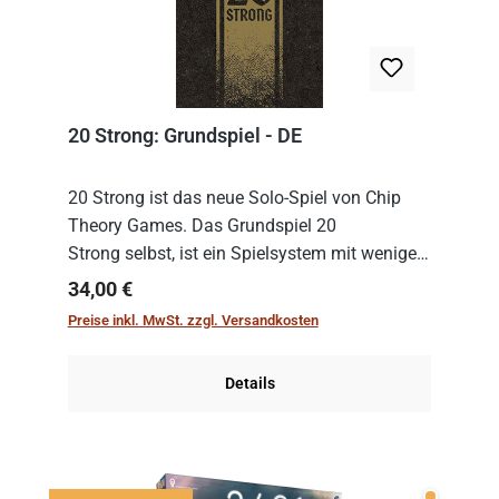
20 Strong: Grundspiel - DE
20 Strong ist das neue Solo-Spiel von Chip
Theory Games. Das Grundspiel 20
Strong selbst, ist ein Spielsystem mit wenigen,
einfachen Regeln. Um es zu spielen, muss es
Regulärer Preis:
34,00 €
immer mit einem Themenset ergänzt werden.
Preise inkl. MwSt. zzgl. Versandkosten
Im Grund...
Details