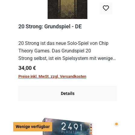
20 Strong: Grundspiel - DE
20 Strong ist das neue Solo-Spiel von Chip
Theory Games. Das Grundspiel 20
Strong selbst, ist ein Spielsystem mit wenigen,
einfachen Regeln. Um es zu spielen, muss es
Regulärer Preis:
34,00 €
immer mit einem Themenset ergänzt werden.
Preise inkl. MwSt. zzgl. Versandkosten
Im Grund...
Details
Wenige v
Wenige verfügbar