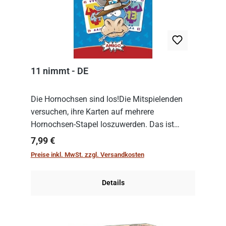
11 nimmt - DE
Die Hornochsen sind los!Die Mitspielenden
versuchen, ihre Karten auf mehrere
Hornochsen-Stapel loszuwerden. Das ist
kniffliger als gedacht, denn die Differenz
Regulärer Preis:
7,99 €
zwischen ausgespielter Karte und der
Preise inkl. MwSt. zzgl. Versandkosten
obersten Karte des St...
Details