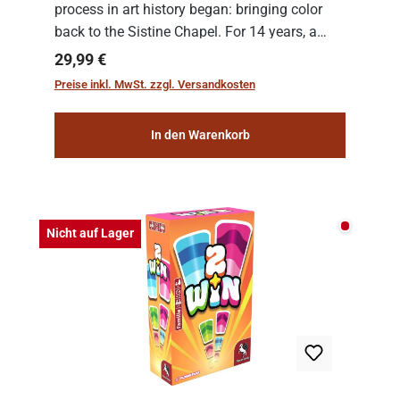
process in art history began: bringing color
back to the Sistine Chapel. For 14 years, a
team of experts from the Vatican undertook
Regulärer Preis:
29,99 €
the meticulous job of cleaning and
Preise inkl. MwSt. zzgl. Versandkosten
consolidat...
In den Warenkorb
Nicht auf
Nicht auf Lager