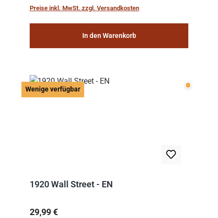
work: “Le Voyage dans la Lune” (“A Trip to...
Preise inkl. MwSt. zzgl. Versandkosten
In den Warenkorb
Wenige v
Wenige verfügbar
1920 Wall Street - EN
Regulärer Preis:
29,99 €