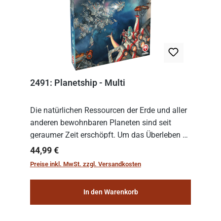
2491: Planetship - Multi
Die natürlichen Ressourcen der Erde und aller
anderen bewohnbaren Planeten sind seit
geraumer Zeit erschöpft. Um das Überleben zu
sichern, wurden die sogenannten
Regulärer Preis:
44,99 €
„Weltenschiffe“ gebaut. Auf diesen
Preise inkl. MwSt. zzgl. Versandkosten
planetengroßen Raums...
In den Warenkorb