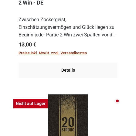
2 Win - DE
Zwischen Zockergeist,
Einschätzungsvermögen und Glück liegen zu
Beginn jeder Partie 2 Win zwei Spalten vor den
Spielenden aus, die es in die Höhe zu treiben
Regulärer Preis:
13,00 €
gilt. Doch das geht natürlich nur, solange man
Preise inkl. MwSt. zzgl. Versandkosten
auch Karten a...
Details
Nicht auf
Nicht auf Lager