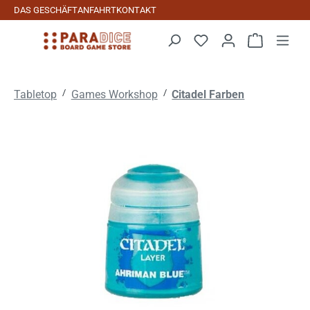
DAS GESCHÄFT
ANFAHRT
KONTAKT
Zum Hauptinhalt springen
Warenkorb 
/
/
Tabletop
Games Workshop
Citadel Farben
Bildergalerie überspringen