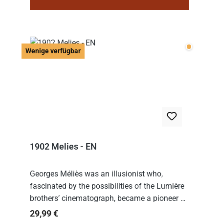
Wenige v
Wenige verfügbar
1902 Melies - EN
Georges Méliès was an illusionist who,
fascinated by the possibilities of the Lumière
brothers’ cinematograph, became a pioneer of
cinema. In 1902, he filmed his most famous
Regulärer Preis:
29,99 €