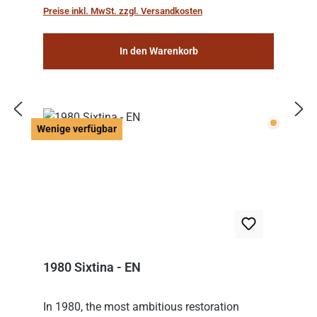
Preise inkl. MwSt. zzgl. Versandkosten
In den Warenkorb
Wenige v
Wenige verfügbar
1980 Sixtina - EN
In 1980, the most ambitious restoration