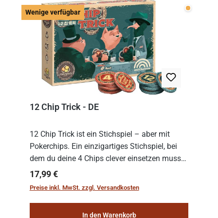
Wenige v
Wenige verfügbar
12 Chip Trick - DE
12 Chip Trick ist ein Stichspiel – aber mit
Pokerchips. Ein einzigartiges Stichspiel, bei
dem du deine 4 Chips clever einsetzen musst.
Wer die Chips mit dem höchsten Gesamtwert
Regulärer Preis:
17,99 €
hat, gewinnt die Runde. Aber Vorsicht: D...
Preise inkl. MwSt. zzgl. Versandkosten
In den Warenkorb