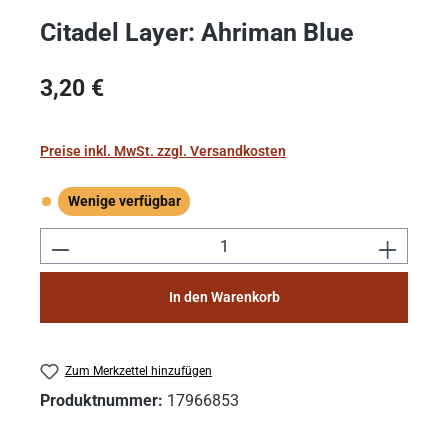
Citadel Layer: Ahriman Blue
Regulärer Preis:
3,20 €
Preise inkl. MwSt. zzgl. Versandkosten
Wenige verfügbar
Wenige verfügbar
Produkt Anzahl: Gib den gewünschten Wert e
In den Warenkorb
Zum Merkzettel hinzufügen
Produktnummer:
17966853