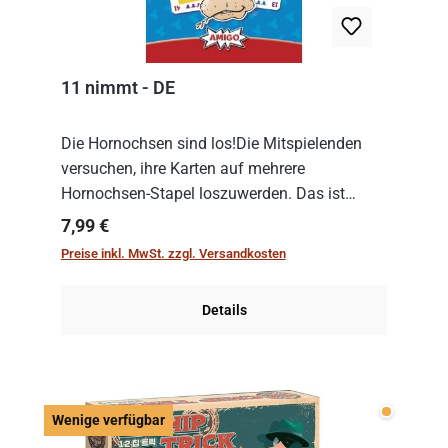
11 nimmt - DE
Die Hornochsen sind los!Die Mitspielenden
versuchen, ihre Karten auf mehrere
Hornochsen-Stapel loszuwerden. Das ist
kniffliger als gedacht, denn die Differenz
Regulärer Preis:
7,99 €
zwischen ausgespielter Karte und der
Preise inkl. MwSt. zzgl. Versandkosten
obersten Karte des St...
Details
Wenige v
Wenige verfügbar