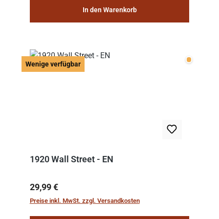
In den Warenkorb
Wenige v
Wenige verfügbar
1920 Wall Street - EN
Regulärer Preis:
29,99 €
Preise inkl. MwSt. zzgl. Versandkosten