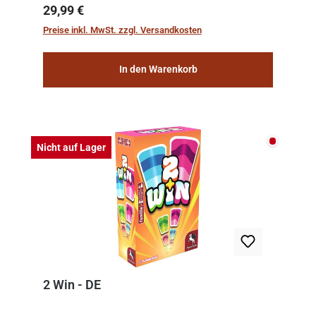
team of experts from the Vatican undertook
Regulärer Preis:
29,99 €
the meticulous job of cleaning and
Preise inkl. MwSt. zzgl. Versandkosten
consolidat...
In den Warenkorb
Nicht auf
Nicht auf Lager
2 Win - DE