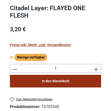
Citadel Layer: FLAYED ONE
FLESH
Regulärer Preis:
3,20 €
Preise inkl. MwSt. zzgl. Versandkosten
Wenige verfügbar
Wenige verfügbar
Produkt Anzahl: Gib den gewünschten Wert e
In den Warenkorb
Zum Merkzettel hinzufügen
Produktnummer:
15705545