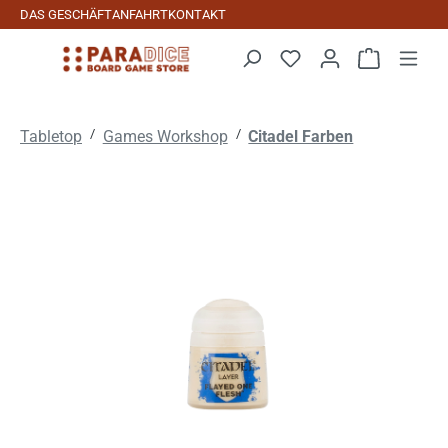
DAS GESCHÄFT
ANFAHRT
KONTAKT
Zum Hauptinhalt springen
Warenkorb 
/
/
Tabletop
Games Workshop
Citadel Farben
Bildergalerie überspringen