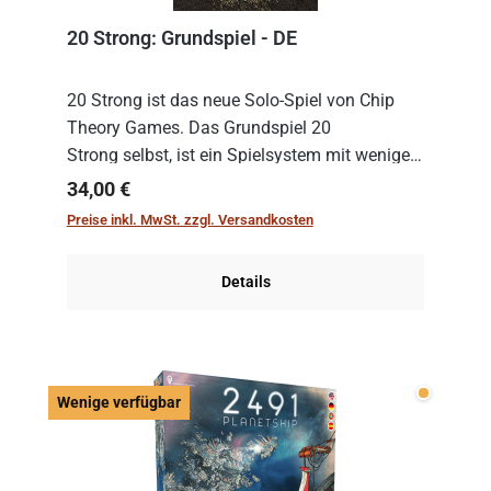
20 Strong: Grundspiel - DE
20 Strong ist das neue Solo-Spiel von Chip
Theory Games. Das Grundspiel 20
Strong selbst, ist ein Spielsystem mit wenigen,
einfachen Regeln. Um es zu spielen, muss es
Regulärer Preis:
34,00 €
immer mit einem Themenset ergänzt werden.
Preise inkl. MwSt. zzgl. Versandkosten
Im Grund...
Details
Wenige v
Wenige verfügbar