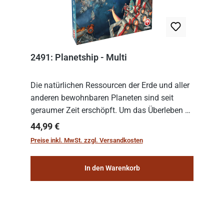
2491: Planetship - Multi
Die natürlichen Ressourcen der Erde und aller
anderen bewohnbaren Planeten sind seit
geraumer Zeit erschöpft. Um das Überleben zu
sichern, wurden die sogenannten
Regulärer Preis:
44,99 €
„Weltenschiffe“ gebaut. Auf diesen
Preise inkl. MwSt. zzgl. Versandkosten
planetengroßen Raums...
In den Warenkorb