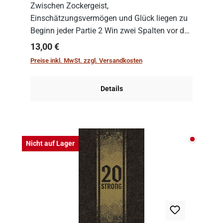
Zwischen Zockergeist,
Einschätzungsvermögen und Glück liegen zu
Beginn jeder Partie 2 Win zwei Spalten vor den
Spielenden aus, die es in die Höhe zu treiben
Regulärer Preis:
13,00 €
gilt. Doch das geht natürlich nur, solange man
Preise inkl. MwSt. zzgl. Versandkosten
auch Karten a...
Details
Nicht auf
Nicht auf Lager