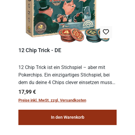
12 Chip Trick - DE
12 Chip Trick ist ein Stichspiel – aber mit
Pokerchips. Ein einzigartiges Stichspiel, bei
dem du deine 4 Chips clever einsetzen musst.
Wer die Chips mit dem höchsten Gesamtwert
Regulärer Preis:
17,99 €
hat, gewinnt die Runde. Aber Vorsicht: D...
Preise inkl. MwSt. zzgl. Versandkosten
In den Warenkorb