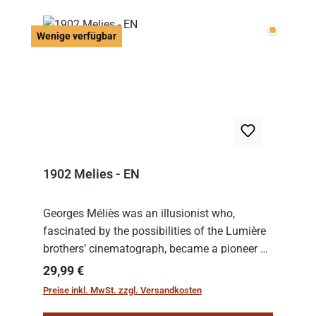
Wenige v
Wenige verfügbar
1902 Melies - EN
Georges Méliès was an illusionist who,
fascinated by the possibilities of the Lumière
brothers’ cinematograph, became a pioneer of
cinema. In 1902, he filmed his most famous
Regulärer Preis:
29,99 €
work: “Le Voyage dans la Lune” (“A Trip to...
Preise inkl. MwSt. zzgl. Versandkosten