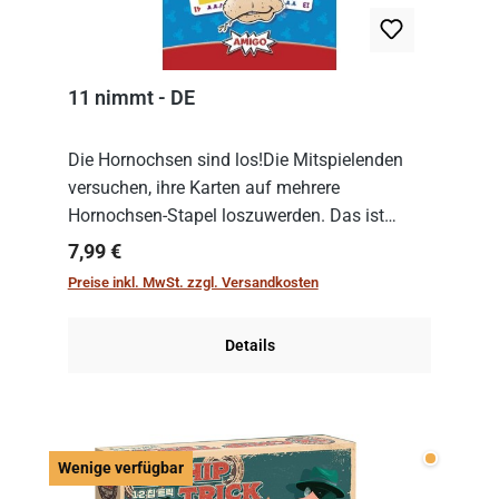
11 nimmt - DE
Die Hornochsen sind los!Die Mitspielenden
versuchen, ihre Karten auf mehrere
Hornochsen-Stapel loszuwerden. Das ist
kniffliger als gedacht, denn die Differenz
Regulärer Preis:
7,99 €
zwischen ausgespielter Karte und der
Preise inkl. MwSt. zzgl. Versandkosten
obersten Karte des St...
Details
Wenige v
Wenige verfügbar