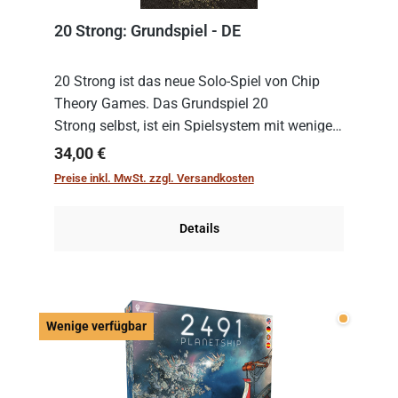
20 Strong: Grundspiel - DE
20 Strong ist das neue Solo-Spiel von Chip
Theory Games. Das Grundspiel 20
Strong selbst, ist ein Spielsystem mit wenigen,
einfachen Regeln. Um es zu spielen, muss es
Regulärer Preis:
34,00 €
immer mit einem Themenset ergänzt werden.
Preise inkl. MwSt. zzgl. Versandkosten
Im Grund...
Details
Wenige v
Wenige verfügbar