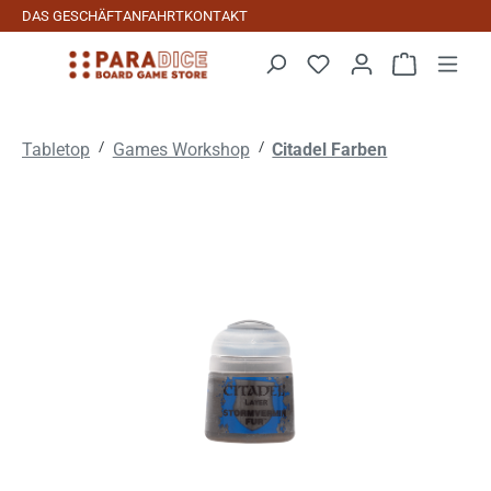
DAS GESCHÄFT
ANFAHRT
KONTAKT
Zum Hauptinhalt springen
Warenkorb 
/
/
Tabletop
Games Workshop
Citadel Farben
Bildergalerie überspringen