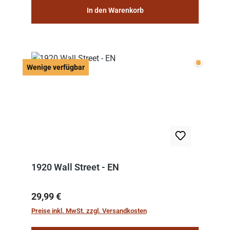
In den Warenkorb
Wenige v
Wenige verfügbar
1920 Wall Street - EN
Regulärer Preis:
29,99 €
Preise inkl. MwSt. zzgl. Versandkosten