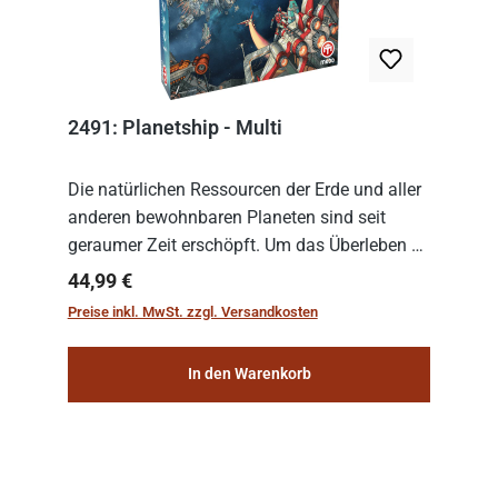
2491: Planetship - Multi
Die natürlichen Ressourcen der Erde und aller
anderen bewohnbaren Planeten sind seit
geraumer Zeit erschöpft. Um das Überleben zu
sichern, wurden die sogenannten
Regulärer Preis:
44,99 €
„Weltenschiffe“ gebaut. Auf diesen
Preise inkl. MwSt. zzgl. Versandkosten
planetengroßen Raums...
In den Warenkorb