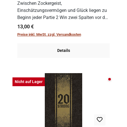
Zwischen Zockergeist,
Einschätzungsvermögen und Glück liegen zu
Beginn jeder Partie 2 Win zwei Spalten vor den
Spielenden aus, die es in die Höhe zu treiben
Regulärer Preis:
13,00 €
gilt. Doch das geht natürlich nur, solange man
Preise inkl. MwSt. zzgl. Versandkosten
auch Karten a...
Details
Nicht auf
Nicht auf Lager