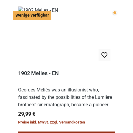
Wenige v
Wenige verfügbar
1902 Melies - EN
Georges Méliès was an illusionist who,
fascinated by the possibilities of the Lumière
brothers’ cinematograph, became a pioneer of
cinema. In 1902, he filmed his most famous
Regulärer Preis:
29,99 €
work: “Le Voyage dans la Lune” (“A Trip to...
Preise inkl. MwSt. zzgl. Versandkosten