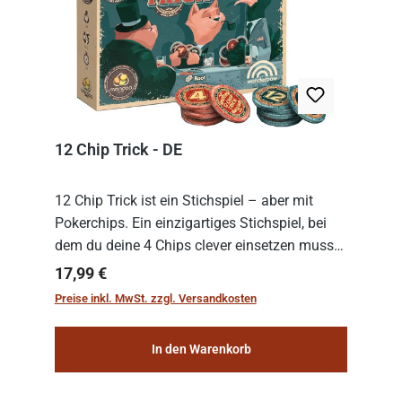
12 Chip Trick - DE
12 Chip Trick ist ein Stichspiel – aber mit
Pokerchips. Ein einzigartiges Stichspiel, bei
dem du deine 4 Chips clever einsetzen musst.
Wer die Chips mit dem höchsten Gesamtwert
Regulärer Preis:
17,99 €
hat, gewinnt die Runde. Aber Vorsicht: D...
Preise inkl. MwSt. zzgl. Versandkosten
In den Warenkorb