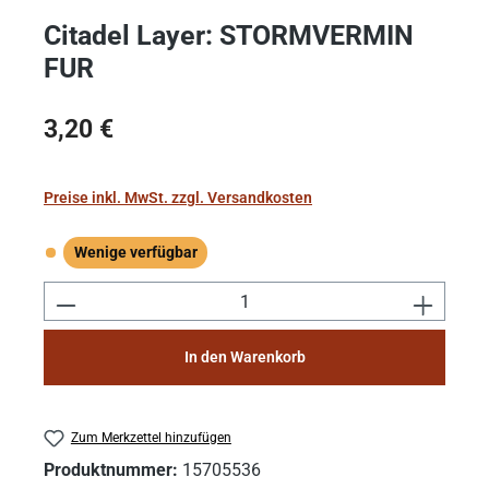
Citadel Layer: STORMVERMIN
FUR
Regulärer Preis:
3,20 €
Preise inkl. MwSt. zzgl. Versandkosten
Wenige verfügbar
Wenige verfügbar
Produkt Anzahl: Gib den gewünschten Wert e
In den Warenkorb
Zum Merkzettel hinzufügen
Produktnummer:
15705536