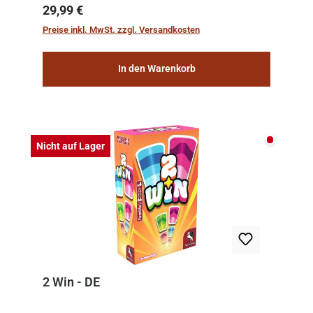
team of experts from the Vatican undertook
Regulärer Preis:
29,99 €
the meticulous job of cleaning and
Preise inkl. MwSt. zzgl. Versandkosten
consolidat...
In den Warenkorb
Nicht auf
Nicht auf Lager
2 Win - DE