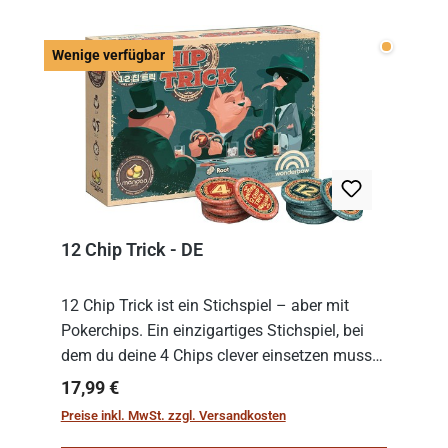
Wenige v
Wenige verfügbar
12 Chip Trick - DE
12 Chip Trick ist ein Stichspiel – aber mit
Pokerchips. Ein einzigartiges Stichspiel, bei
dem du deine 4 Chips clever einsetzen musst.
Wer die Chips mit dem höchsten Gesamtwert
Regulärer Preis:
17,99 €
hat, gewinnt die Runde. Aber Vorsicht: D...
Preise inkl. MwSt. zzgl. Versandkosten