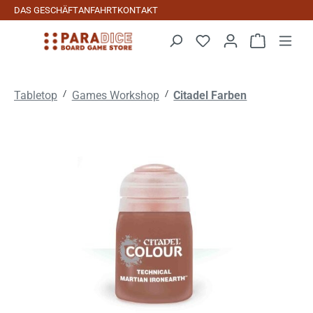
DAS GESCHÄFT
ANFAHRT
KONTAKT
Zum Hauptinhalt springen
Warenkorb 
/
/
Tabletop
Games Workshop
Citadel Farben
Bildergalerie überspringen