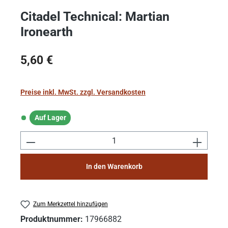
Citadel Technical: Martian
Ironearth
Regulärer Preis:
5,60 €
Preise inkl. MwSt. zzgl. Versandkosten
Auf Lager
Auf Lager
Produkt Anzahl: Gib den gewünschten Wert e
In den Warenkorb
Zum Merkzettel hinzufügen
Produktnummer:
17966882