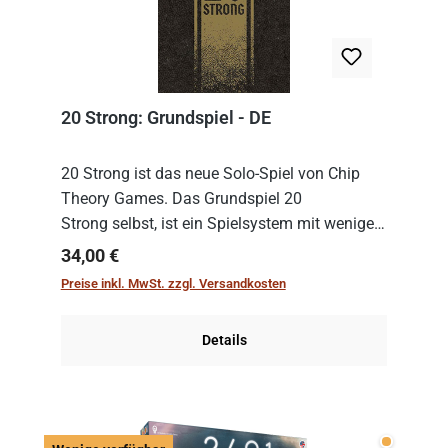
20 Strong: Grundspiel - DE
20 Strong ist das neue Solo-Spiel von Chip
Theory Games. Das Grundspiel 20
Strong selbst, ist ein Spielsystem mit wenigen,
einfachen Regeln. Um es zu spielen, muss es
Regulärer Preis:
34,00 €
immer mit einem Themenset ergänzt werden.
Preise inkl. MwSt. zzgl. Versandkosten
Im Grund...
Details