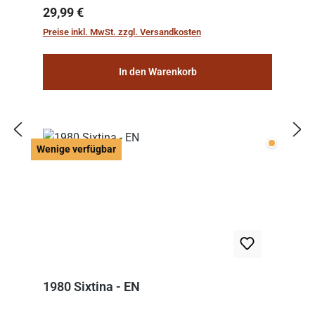
Regulärer Preis:
29,99 €
Preise inkl. MwSt. zzgl. Versandkosten
In den Warenkorb
Wenige v
Wenige verfügbar
1980 Sixtina - EN