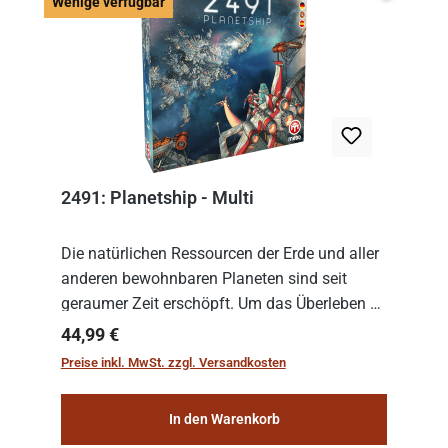
Wenige v
Wenige verfügbar
2491: Planetship - Multi
Die natürlichen Ressourcen der Erde und aller
anderen bewohnbaren Planeten sind seit
geraumer Zeit erschöpft. Um das Überleben zu
sichern, wurden die sogenannten
Regulärer Preis:
44,99 €
„Weltenschiffe“ gebaut. Auf diesen
Preise inkl. MwSt. zzgl. Versandkosten
planetengroßen Raums...
In den Warenkorb