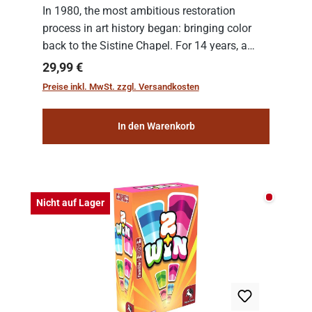
In 1980, the most ambitious restoration
process in art history began: bringing color
back to the Sistine Chapel. For 14 years, a
team of experts from the Vatican undertook
Regulärer Preis:
29,99 €
the meticulous job of cleaning and
Preise inkl. MwSt. zzgl. Versandkosten
consolidat...
In den Warenkorb
Nicht auf
Nicht auf Lager