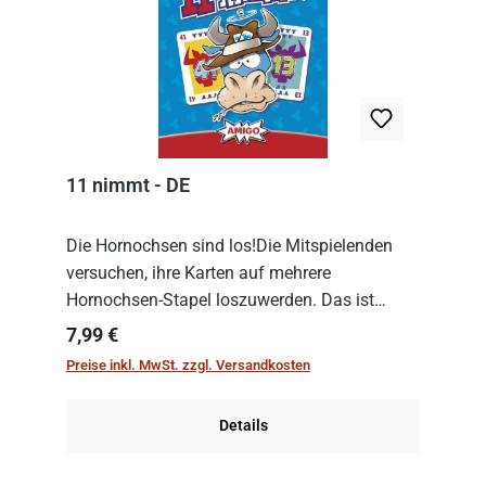
11 nimmt - DE
Die Hornochsen sind los!Die Mitspielenden
versuchen, ihre Karten auf mehrere
Hornochsen-Stapel loszuwerden. Das ist
kniffliger als gedacht, denn die Differenz
Regulärer Preis:
7,99 €
zwischen ausgespielter Karte und der
Preise inkl. MwSt. zzgl. Versandkosten
obersten Karte des St...
Details