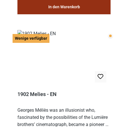
In den Warenkorb
Wenige v
Wenige verfügbar
1902 Melies - EN
Georges Méliès was an illusionist who,
fascinated by the possibilities of the Lumière
brothers’ cinematograph, became a pioneer of