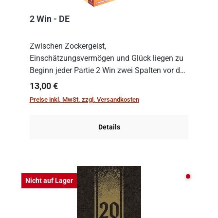
2 Win - DE
Zwischen Zockergeist,
Einschätzungsvermögen und Glück liegen zu
Beginn jeder Partie 2 Win zwei Spalten vor den
Spielenden aus, die es in die Höhe zu treiben
Regulärer Preis:
13,00 €
gilt. Doch das geht natürlich nur, solange man
Preise inkl. MwSt. zzgl. Versandkosten
auch Karten a...
Details
Nicht auf
Nicht auf Lager