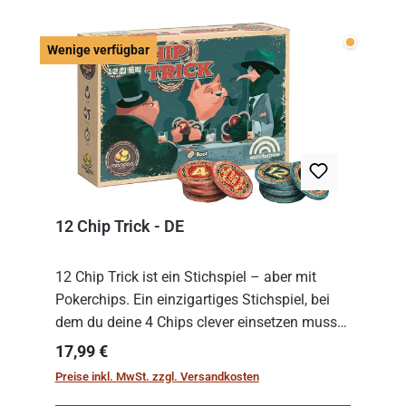
Wenige v
Wenige verfügbar
12 Chip Trick - DE
12 Chip Trick ist ein Stichspiel – aber mit
Pokerchips. Ein einzigartiges Stichspiel, bei
dem du deine 4 Chips clever einsetzen musst.
Wer die Chips mit dem höchsten Gesamtwert
Regulärer Preis:
17,99 €
hat, gewinnt die Runde. Aber Vorsicht: D...
Preise inkl. MwSt. zzgl. Versandkosten