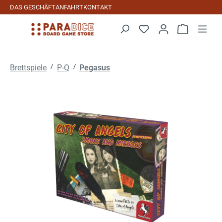
DAS GESCHÄFT
ANFAHRT
KONTAKT
Zum Hauptinhalt springen
Warenkorb 
/
/
Brettspiele
P-Q
Pegasus
Bildergalerie überspringen