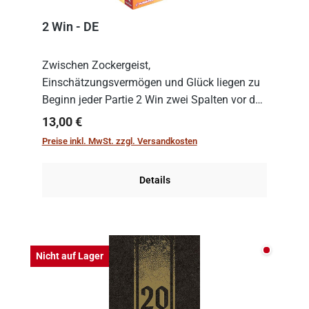
2 Win - DE
Zwischen Zockergeist,
Einschätzungsvermögen und Glück liegen zu
Beginn jeder Partie 2 Win zwei Spalten vor den
Spielenden aus, die es in die Höhe zu treiben
Regulärer Preis:
13,00 €
gilt. Doch das geht natürlich nur, solange man
Preise inkl. MwSt. zzgl. Versandkosten
auch Karten a...
Details
Nicht auf
Nicht auf Lager