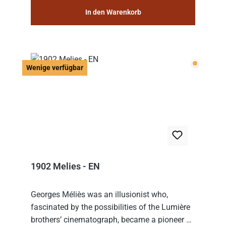
In den Warenkorb
Wenige v
Wenige verfügbar
1902 Melies - EN
Georges Méliès was an illusionist who,
fascinated by the possibilities of the Lumière
brothers’ cinematograph, became a pioneer of