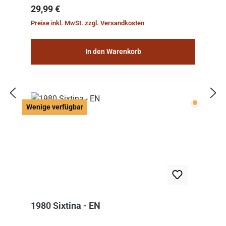
Regulärer Preis:
29,99 €
Preise inkl. MwSt. zzgl. Versandkosten
In den Warenkorb
Wenige v
Wenige verfügbar
1980 Sixtina - EN