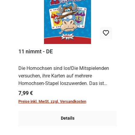
11 nimmt - DE
Die Hornochsen sind los!Die Mitspielenden
versuchen, ihre Karten auf mehrere
Hornochsen-Stapel loszuwerden. Das ist
kniffliger als gedacht, denn die Differenz
Regulärer Preis:
7,99 €
zwischen ausgespielter Karte und der
Preise inkl. MwSt. zzgl. Versandkosten
obersten Karte des St...
Details