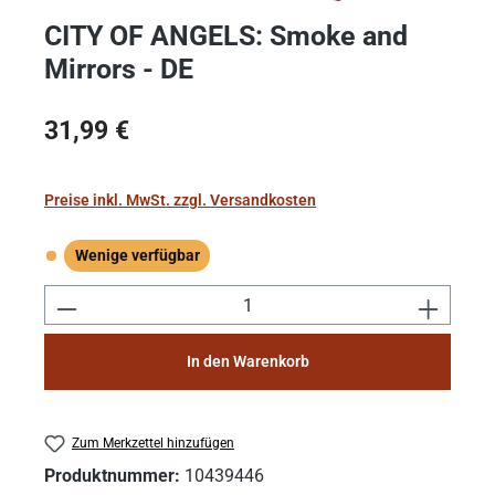
CITY OF ANGELS: Smoke and
Mirrors - DE
Regulärer Preis:
31,99 €
Preise inkl. MwSt. zzgl. Versandkosten
Wenige verfügbar
Wenige verfügbar
Produkt Anzahl: Gib den gewünschten Wert e
In den Warenkorb
Zum Merkzettel hinzufügen
Produktnummer:
10439446