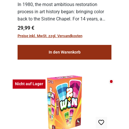
In 1980, the most ambitious restoration
process in art history began: bringing color
back to the Sistine Chapel. For 14 years, a
team of experts from the Vatican undertook
Regulärer Preis:
29,99 €
the meticulous job of cleaning and
Preise inkl. MwSt. zzgl. Versandkosten
consolidat...
In den Warenkorb
Nicht auf
Nicht auf Lager