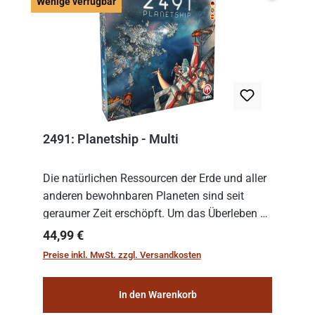
Wenige v
Wenige verfügbar
2491: Planetship - Multi
Die natürlichen Ressourcen der Erde und aller
anderen bewohnbaren Planeten sind seit
geraumer Zeit erschöpft. Um das Überleben zu
sichern, wurden die sogenannten
Regulärer Preis:
44,99 €
„Weltenschiffe“ gebaut. Auf diesen
Preise inkl. MwSt. zzgl. Versandkosten
planetengroßen Raums...
In den Warenkorb