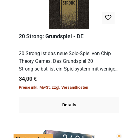
20 Strong: Grundspiel - DE
20 Strong ist das neue Solo-Spiel von Chip
Theory Games. Das Grundspiel 20
Strong selbst, ist ein Spielsystem mit wenigen,
einfachen Regeln. Um es zu spielen, muss es
Regulärer Preis:
34,00 €
immer mit einem Themenset ergänzt werden.
Preise inkl. MwSt. zzgl. Versandkosten
Im Grund...
Details