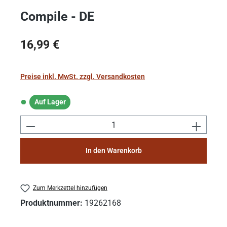
Compile - DE
Regulärer Preis:
16,99 €
Preise inkl. MwSt. zzgl. Versandkosten
Auf Lager
Auf Lager
Produkt Anzahl: Gib den gewünschten Wert e
In den Warenkorb
Zum Merkzettel hinzufügen
Produktnummer:
19262168