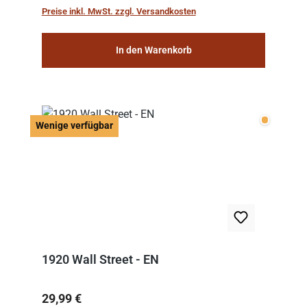
work: “Le Voyage dans la Lune” (“A Trip to...
Preise inkl. MwSt. zzgl. Versandkosten
In den Warenkorb
Wenige v
Wenige verfügbar
1920 Wall Street - EN
Regulärer Preis:
29,99 €