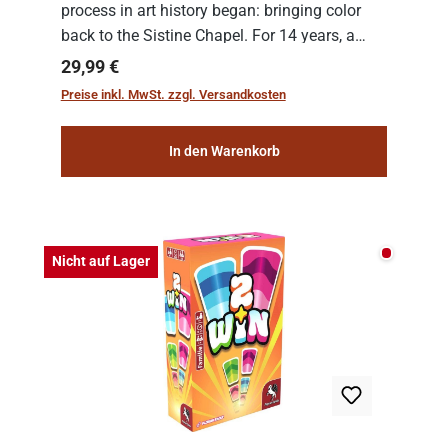
process in art history began: bringing color
back to the Sistine Chapel. For 14 years, a
team of experts from the Vatican undertook
Regulärer Preis:
29,99 €
the meticulous job of cleaning and
Preise inkl. MwSt. zzgl. Versandkosten
consolidat...
In den Warenkorb
Nicht auf
Nicht auf Lager