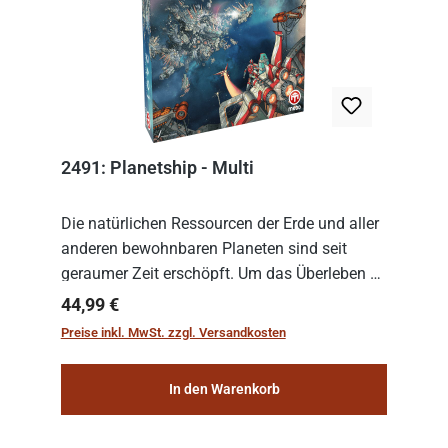
2491: Planetship - Multi
Die natürlichen Ressourcen der Erde und aller
anderen bewohnbaren Planeten sind seit
geraumer Zeit erschöpft. Um das Überleben zu
sichern, wurden die sogenannten
Regulärer Preis:
44,99 €
„Weltenschiffe“ gebaut. Auf diesen
Preise inkl. MwSt. zzgl. Versandkosten
planetengroßen Raums...
In den Warenkorb