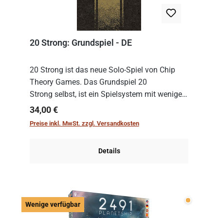
20 Strong: Grundspiel - DE
20 Strong ist das neue Solo-Spiel von Chip
Theory Games. Das Grundspiel 20
Strong selbst, ist ein Spielsystem mit wenigen,
einfachen Regeln. Um es zu spielen, muss es
Regulärer Preis:
34,00 €
immer mit einem Themenset ergänzt werden.
Preise inkl. MwSt. zzgl. Versandkosten
Im Grund...
Details
Wenige v
Wenige verfügbar