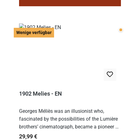
Wenige v
Wenige verfügbar
1902 Melies - EN
Georges Méliès was an illusionist who,
fascinated by the possibilities of the Lumière
brothers’ cinematograph, became a pioneer of
cinema. In 1902, he filmed his most famous
Regulärer Preis:
29,99 €