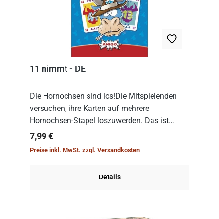
11 nimmt - DE
Die Hornochsen sind los!Die Mitspielenden
versuchen, ihre Karten auf mehrere
Hornochsen-Stapel loszuwerden. Das ist
kniffliger als gedacht, denn die Differenz
Regulärer Preis:
7,99 €
zwischen ausgespielter Karte und der
Preise inkl. MwSt. zzgl. Versandkosten
obersten Karte des St...
Details