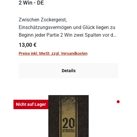
2 Win - DE
Zwischen Zockergeist,
Einschätzungsvermögen und Glück liegen zu
Beginn jeder Partie 2 Win zwei Spalten vor den
Spielenden aus, die es in die Höhe zu treiben
Regulärer Preis:
13,00 €
gilt. Doch das geht natürlich nur, solange man
Preise inkl. MwSt. zzgl. Versandkosten
auch Karten a...
Details
Nicht auf
Nicht auf Lager