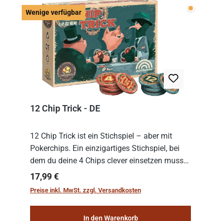
Wenige v
Wenige verfügbar
12 Chip Trick - DE
12 Chip Trick ist ein Stichspiel – aber mit
Pokerchips. Ein einzigartiges Stichspiel, bei
dem du deine 4 Chips clever einsetzen musst.
Wer die Chips mit dem höchsten Gesamtwert
Regulärer Preis:
17,99 €
hat, gewinnt die Runde. Aber Vorsicht: D...
Preise inkl. MwSt. zzgl. Versandkosten
In den Warenkorb