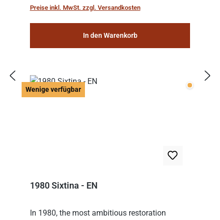
Preise inkl. MwSt. zzgl. Versandkosten
In den Warenkorb
Wenige v
Wenige verfügbar
1980 Sixtina - EN
In 1980, the most ambitious restoration