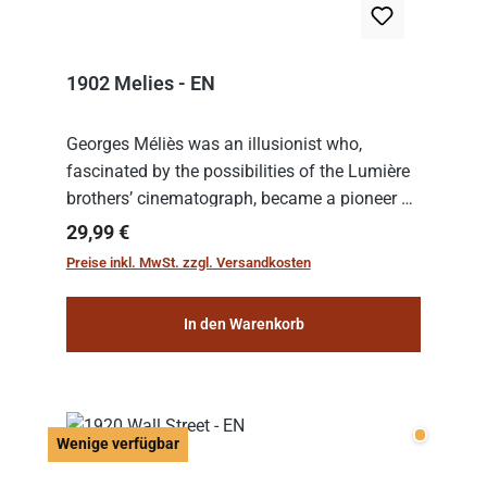
1902 Melies - EN
Georges Méliès was an illusionist who,
fascinated by the possibilities of the Lumière
brothers’ cinematograph, became a pioneer of
cinema. In 1902, he filmed his most famous
Regulärer Preis:
29,99 €
work: “Le Voyage dans la Lune” (“A Trip to...
Preise inkl. MwSt. zzgl. Versandkosten
In den Warenkorb
Wenige v
Wenige verfügbar