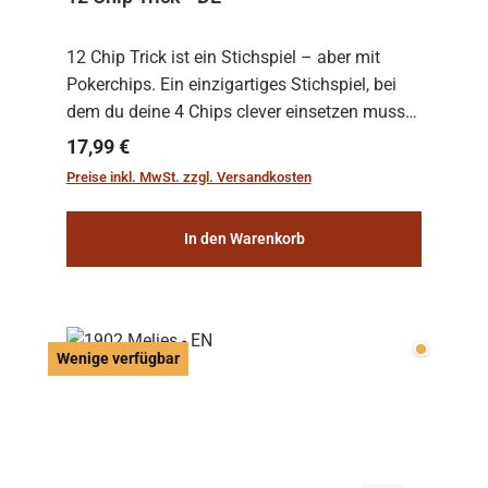
12 Chip Trick ist ein Stichspiel – aber mit
Pokerchips. Ein einzigartiges Stichspiel, bei
dem du deine 4 Chips clever einsetzen musst.
Wer die Chips mit dem höchsten Gesamtwert
Regulärer Preis:
17,99 €
hat, gewinnt die Runde. Aber Vorsicht: D...
Preise inkl. MwSt. zzgl. Versandkosten
In den Warenkorb
Wenige v
Wenige verfügbar