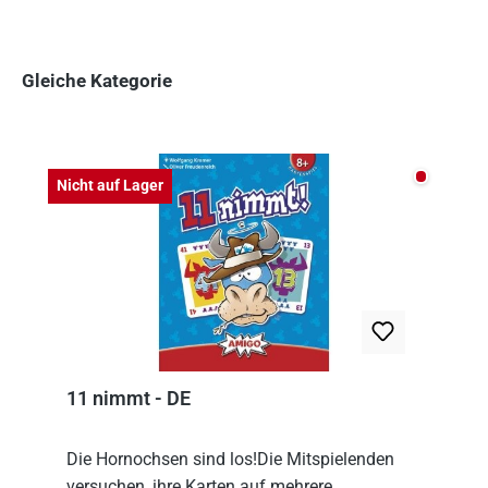
Gleiche Kategorie
Produktgalerie überspringen
Nicht auf
Nicht auf Lager
11 nimmt - DE
Die Hornochsen sind los!Die Mitspielenden
versuchen, ihre Karten auf mehrere