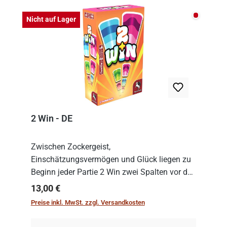
Nicht auf
Nicht auf Lager
2 Win - DE
Zwischen Zockergeist,
Einschätzungsvermögen und Glück liegen zu
Beginn jeder Partie 2 Win zwei Spalten vor den
Spielenden aus, die es in die Höhe zu treiben
Regulärer Preis:
13,00 €
gilt. Doch das geht natürlich nur, solange man
Preise inkl. MwSt. zzgl. Versandkosten
auch Karten a...