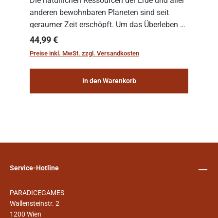
Die natürlichen Ressourcen der Erde und aller
anderen bewohnbaren Planeten sind seit
geraumer Zeit erschöpft. Um das Überleben zu
sichern, wurden die sogenannten
Regulärer Preis:
44,99 €
„Weltenschiffe“ gebaut. Auf diesen
Preise inkl. MwSt. zzgl. Versandkosten
planetengroßen Raums...
In den Warenkorb
Service-Hotline
PARADICEGAMES
Wallensteinstr. 2
1200 Wien