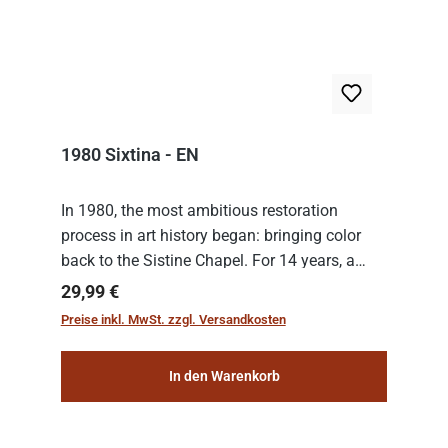
1980 Sixtina - EN
In 1980, the most ambitious restoration
process in art history began: bringing color
back to the Sistine Chapel. For 14 years, a
team of experts from the Vatican undertook
Regulärer Preis:
29,99 €
the meticulous job of cleaning and
Preise inkl. MwSt. zzgl. Versandkosten
consolidat...
In den Warenkorb