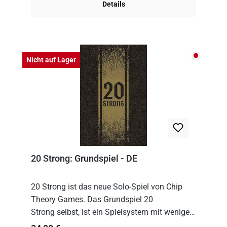
Details
Nicht auf
Nicht auf Lager
20 Strong: Grundspiel - DE
20 Strong ist das neue Solo-Spiel von Chip
Theory Games. Das Grundspiel 20
Strong selbst, ist ein Spielsystem mit wenigen,
einfachen Regeln. Um es zu spielen, muss es