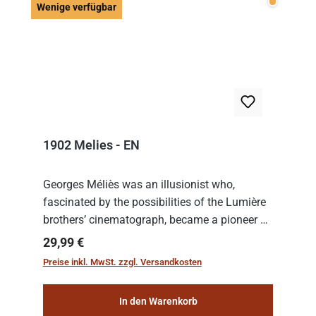
Wenige v
Wenige verfügbar
1902 Melies - EN
Georges Méliès was an illusionist who,
fascinated by the possibilities of the Lumière
brothers’ cinematograph, became a pioneer of
cinema. In 1902, he filmed his most famous
Regulärer Preis:
29,99 €
work: “Le Voyage dans la Lune” (“A Trip to...
Preise inkl. MwSt. zzgl. Versandkosten
In den Warenkorb