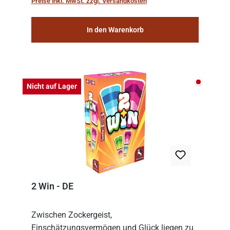
Preise inkl. MwSt. zzgl. Versandkosten
consolidat...
In den Warenkorb
Nicht auf
Nicht auf Lager
2 Win - DE
Zwischen Zockergeist,
Einschätzungsvermögen und Glück liegen zu