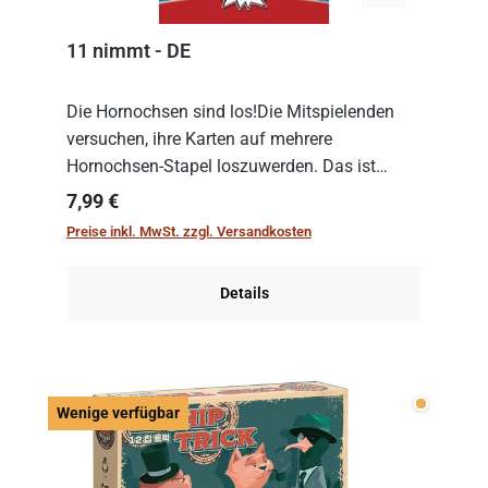
11 nimmt - DE
Die Hornochsen sind los!Die Mitspielenden
versuchen, ihre Karten auf mehrere
Hornochsen-Stapel loszuwerden. Das ist
kniffliger als gedacht, denn die Differenz
Regulärer Preis:
7,99 €
zwischen ausgespielter Karte und der
Preise inkl. MwSt. zzgl. Versandkosten
obersten Karte des St...
Details
Wenige v
Wenige verfügbar