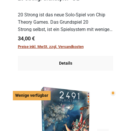
20 Strong ist das neue Solo-Spiel von Chip
Theory Games. Das Grundspiel 20
Strong selbst, ist ein Spielsystem mit wenigen,
einfachen Regeln. Um es zu spielen, muss es
Regulärer Preis:
34,00 €
immer mit einem Themenset ergänzt werden.
Preise inkl. MwSt. zzgl. Versandkosten
Im Grund...
Details
Wenige v
Wenige verfügbar