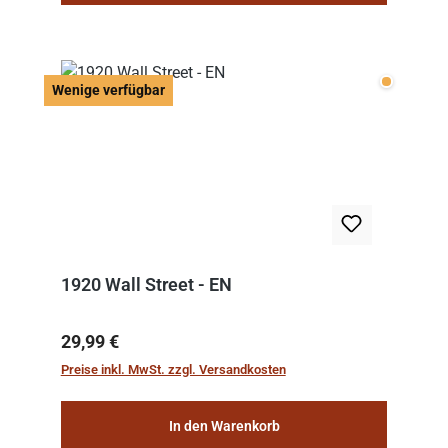
Wenige v
Wenige verfügbar
1920 Wall Street - EN
Regulärer Preis:
29,99 €
Preise inkl. MwSt. zzgl. Versandkosten
In den Warenkorb