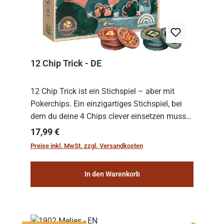
12 Chip Trick - DE
12 Chip Trick ist ein Stichspiel – aber mit
Pokerchips. Ein einzigartiges Stichspiel, bei
dem du deine 4 Chips clever einsetzen musst.
Wer die Chips mit dem höchsten Gesamtwert
Regulärer Preis:
17,99 €
hat, gewinnt die Runde. Aber Vorsicht: D...
Preise inkl. MwSt. zzgl. Versandkosten
In den Warenkorb