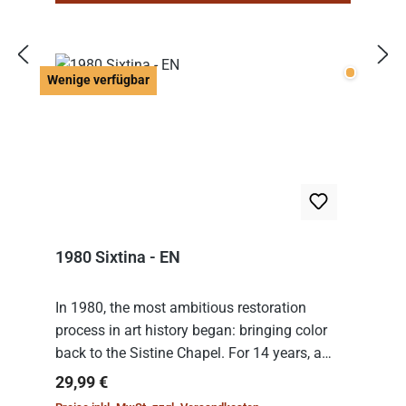
Wenige v
Wenige verfügbar
1980 Sixtina - EN
In 1980, the most ambitious restoration
process in art history began: bringing color
back to the Sistine Chapel. For 14 years, a
team of experts from the Vatican undertook
Regulärer Preis:
29,99 €
the meticulous job of cleaning and