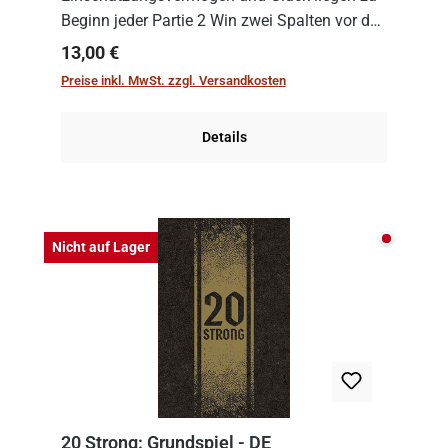
Beginn jeder Partie 2 Win zwei Spalten vor den
Spielenden aus, die es in die Höhe zu treiben
Regulärer Preis:
13,00 €
gilt. Doch das geht natürlich nur, solange man
Preise inkl. MwSt. zzgl. Versandkosten
auch Karten a...
Details
Nicht auf
Nicht auf Lager
20 Strong: Grundspiel - DE