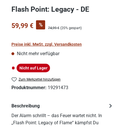
Flash Point: Legacy - DE
Verkaufspreis:
%
59,99 €
Regulärer Preis:
74,99 €
(20% gespart)
Preise inkl. MwSt. zzgl. Versandkosten
Nicht mehr verfügbar
Nicht auf Lager
Nicht auf Lager
Zum Merkzettel hinzufügen
Produktnummer:
19291473
Beschreibung
Der Alarm schrillt – das Feuer wartet nicht. In
„Flash Point: Legacy of Flame“ kämpfst Du