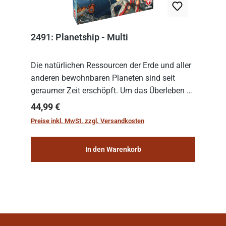
2491: Planetship - Multi
Die natürlichen Ressourcen der Erde und aller
anderen bewohnbaren Planeten sind seit
geraumer Zeit erschöpft. Um das Überleben zu
sichern, wurden die sogenannten
Regulärer Preis:
44,99 €
„Weltenschiffe“ gebaut. Auf diesen
Preise inkl. MwSt. zzgl. Versandkosten
planetengroßen Raums...
In den Warenkorb