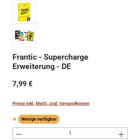
Frantic - Supercharge
Erweiterung - DE
Regulärer Preis:
7,99 €
Preise inkl. MwSt. zzgl. Versandkosten
Wenige verfügbar
Wenige verfügbar
Produkt Anzahl: Gib den gewünschten Wert e