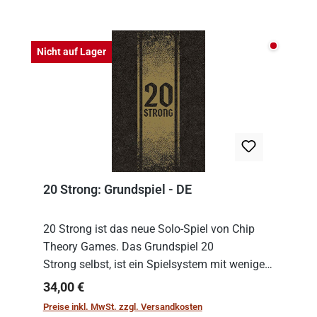
Nicht auf
Nicht auf Lager
20 Strong: Grundspiel - DE
20 Strong ist das neue Solo-Spiel von Chip
Theory Games. Das Grundspiel 20
Strong selbst, ist ein Spielsystem mit wenigen,
einfachen Regeln. Um es zu spielen, muss es
Regulärer Preis:
34,00 €
immer mit einem Themenset ergänzt werden.
Preise inkl. MwSt. zzgl. Versandkosten