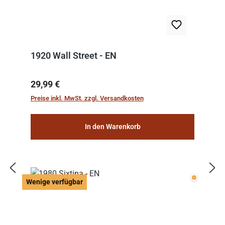
1920 Wall Street - EN
Regulärer Preis:
29,99 €
Preise inkl. MwSt. zzgl. Versandkosten
In den Warenkorb
Wenige v
Wenige verfügbar