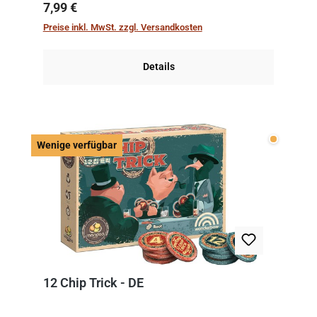
kniffliger als gedacht, denn die Differenz
Regulärer Preis:
7,99 €
zwischen ausgespielter Karte und der
Preise inkl. MwSt. zzgl. Versandkosten
obersten Karte des St...
Details
Wenige v
Wenige verfügbar
12 Chip Trick - DE