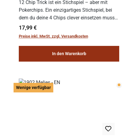
12 Chip Trick ist ein Stichspiel – aber mit
Pokerchips. Ein einzigartiges Stichspiel, bei
dem du deine 4 Chips clever einsetzen musst.
Wer die Chips mit dem höchsten Gesamtwert
Regulärer Preis:
17,99 €
hat, gewinnt die Runde. Aber Vorsicht: D...
Preise inkl. MwSt. zzgl. Versandkosten
In den Warenkorb
Wenige v
Wenige verfügbar