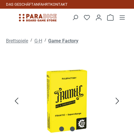
DAS GESCHÄFT
ANFAHRT
KONTAKT
Zum Hauptinhalt springen
Warenkorb 
/
/
Brettspiele
G-H
Game Factory
Bildergalerie überspringen