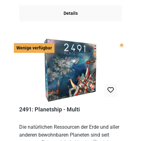
Im Grund...
Details
Wenige v
Wenige verfügbar
2491: Planetship - Multi
Die natürlichen Ressourcen der Erde und aller
anderen bewohnbaren Planeten sind seit