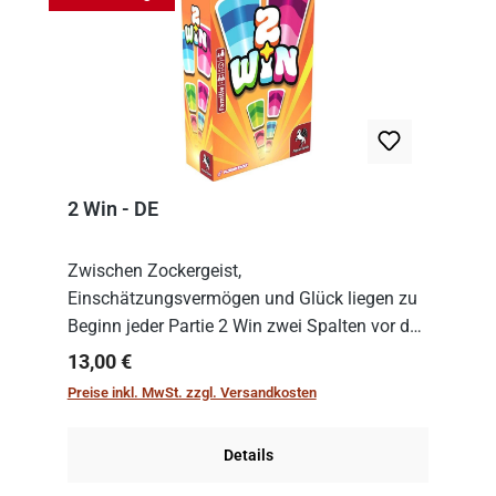
2 Win - DE
Zwischen Zockergeist,
Einschätzungsvermögen und Glück liegen zu
Beginn jeder Partie 2 Win zwei Spalten vor den
Spielenden aus, die es in die Höhe zu treiben
Regulärer Preis:
13,00 €
gilt. Doch das geht natürlich nur, solange man
Preise inkl. MwSt. zzgl. Versandkosten
auch Karten a...
Details