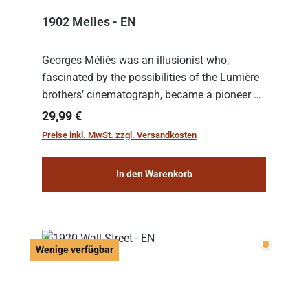
1902 Melies - EN
Georges Méliès was an illusionist who,
fascinated by the possibilities of the Lumière
brothers’ cinematograph, became a pioneer of
cinema. In 1902, he filmed his most famous
Regulärer Preis:
29,99 €
work: “Le Voyage dans la Lune” (“A Trip to...
Preise inkl. MwSt. zzgl. Versandkosten
In den Warenkorb
Wenige v
Wenige verfügbar