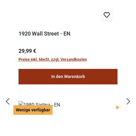
1920 Wall Street - EN
Regulärer Preis:
29,99 €
Preise inkl. MwSt. zzgl. Versandkosten
In den Warenkorb
Wenige v
Wenige verfügbar