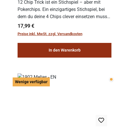
12 Chip Trick ist ein Stichspiel – aber mit
Pokerchips. Ein einzigartiges Stichspiel, bei
dem du deine 4 Chips clever einsetzen musst.
Wer die Chips mit dem höchsten Gesamtwert
Regulärer Preis:
17,99 €
hat, gewinnt die Runde. Aber Vorsicht: D...
Preise inkl. MwSt. zzgl. Versandkosten
In den Warenkorb
Wenige v
Wenige verfügbar