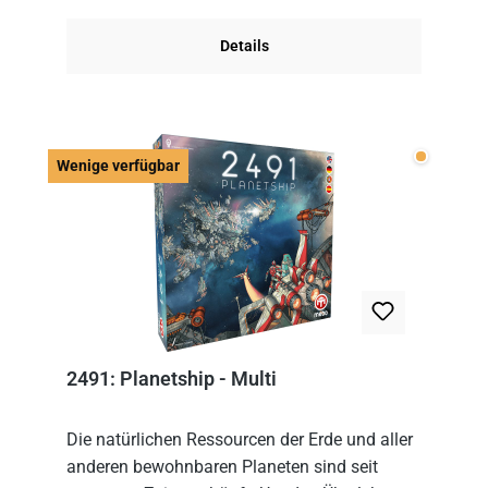
Im Grund...
Details
Wenige v
Wenige verfügbar
2491: Planetship - Multi
Die natürlichen Ressourcen der Erde und aller
anderen bewohnbaren Planeten sind seit