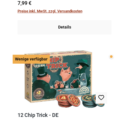
kniffliger als gedacht, denn die Differenz
Regulärer Preis:
7,99 €
zwischen ausgespielter Karte und der
Preise inkl. MwSt. zzgl. Versandkosten
obersten Karte des St...
Details
Wenige v
Wenige verfügbar
12 Chip Trick - DE