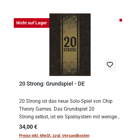
Nicht auf
Nicht auf Lager
20 Strong: Grundspiel - DE
20 Strong ist das neue Solo-Spiel von Chip
Theory Games. Das Grundspiel 20
Strong selbst, ist ein Spielsystem mit wenigen,
einfachen Regeln. Um es zu spielen, muss es
Regulärer Preis:
34,00 €
immer mit einem Themenset ergänzt werden.
Preise inkl. MwSt. zzgl. Versandkosten