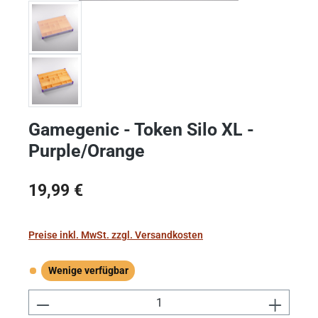
Gamegenic - Token Silo XL -
Purple/Orange
Regulärer Preis:
19,99 €
Preise inkl. MwSt. zzgl. Versandkosten
Wenige verfügbar
Wenige verfügbar
Produkt Anzahl: Gib den gewünschten Wert e