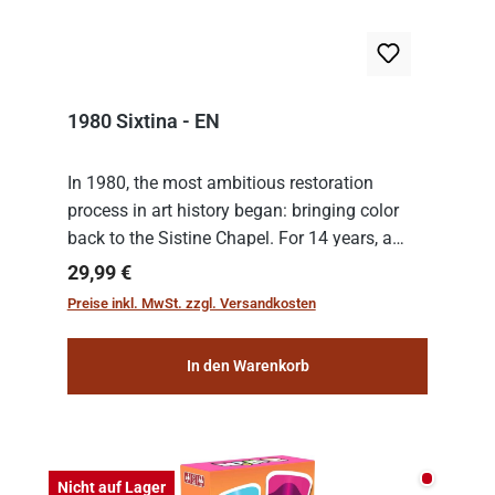
1980 Sixtina - EN
In 1980, the most ambitious restoration
process in art history began: bringing color
back to the Sistine Chapel. For 14 years, a
team of experts from the Vatican undertook
Regulärer Preis:
29,99 €
the meticulous job of cleaning and
Preise inkl. MwSt. zzgl. Versandkosten
consolidat...
In den Warenkorb
Nicht auf
Nicht auf Lager