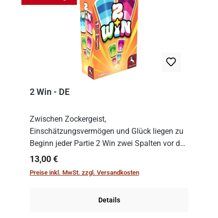
2 Win - DE
Zwischen Zockergeist,
Einschätzungsvermögen und Glück liegen zu
Beginn jeder Partie 2 Win zwei Spalten vor den
Spielenden aus, die es in die Höhe zu treiben
Regulärer Preis:
13,00 €
gilt. Doch das geht natürlich nur, solange man
Preise inkl. MwSt. zzgl. Versandkosten
auch Karten a...
Details