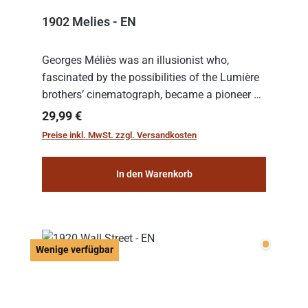
1902 Melies - EN
Georges Méliès was an illusionist who,
fascinated by the possibilities of the Lumière
brothers’ cinematograph, became a pioneer of
cinema. In 1902, he filmed his most famous
Regulärer Preis:
29,99 €
work: “Le Voyage dans la Lune” (“A Trip to...
Preise inkl. MwSt. zzgl. Versandkosten
In den Warenkorb
Wenige v
Wenige verfügbar