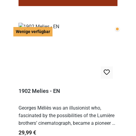
Wenige v
Wenige verfügbar
1902 Melies - EN
Georges Méliès was an illusionist who,
fascinated by the possibilities of the Lumière
brothers’ cinematograph, became a pioneer of
cinema. In 1902, he filmed his most famous
Regulärer Preis:
29,99 €