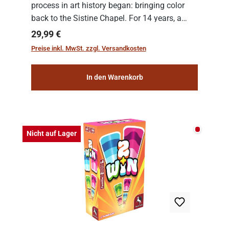
process in art history began: bringing color
back to the Sistine Chapel. For 14 years, a
team of experts from the Vatican undertook
Regulärer Preis:
29,99 €
the meticulous job of cleaning and
Preise inkl. MwSt. zzgl. Versandkosten
consolidat...
In den Warenkorb
Nicht auf
Nicht auf Lager