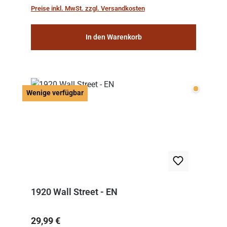
work: “Le Voyage dans la Lune” (“A Trip to...
Preise inkl. MwSt. zzgl. Versandkosten
In den Warenkorb
Wenige v
Wenige verfügbar
1920 Wall Street - EN
Regulärer Preis:
29,99 €