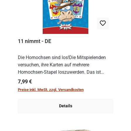
11 nimmt - DE
Die Hornochsen sind los!Die Mitspielenden
versuchen, ihre Karten auf mehrere
Hornochsen-Stapel loszuwerden. Das ist
kniffliger als gedacht, denn die Differenz
Regulärer Preis:
7,99 €
zwischen ausgespielter Karte und der
Preise inkl. MwSt. zzgl. Versandkosten
obersten Karte des St...
Details