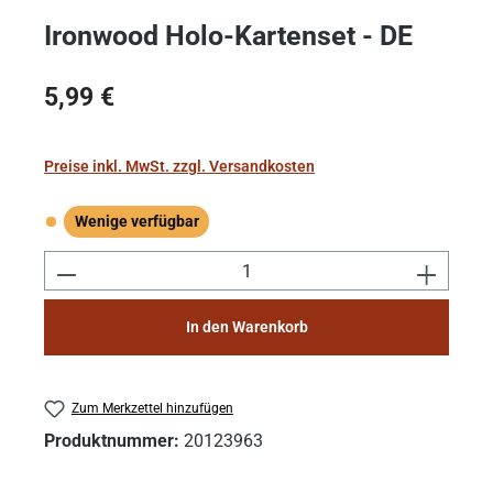
Ironwood Holo-Kartenset - DE
Regulärer Preis:
5,99 €
Preise inkl. MwSt. zzgl. Versandkosten
Wenige verfügbar
Wenige verfügbar
Produkt Anzahl: Gib den gewünschten Wert e
In den Warenkorb
Zum Merkzettel hinzufügen
Produktnummer:
20123963