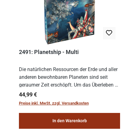
2491: Planetship - Multi
Die natürlichen Ressourcen der Erde und aller
anderen bewohnbaren Planeten sind seit
geraumer Zeit erschöpft. Um das Überleben zu
sichern, wurden die sogenannten
Regulärer Preis:
44,99 €
„Weltenschiffe“ gebaut. Auf diesen
Preise inkl. MwSt. zzgl. Versandkosten
planetengroßen Raums...
In den Warenkorb