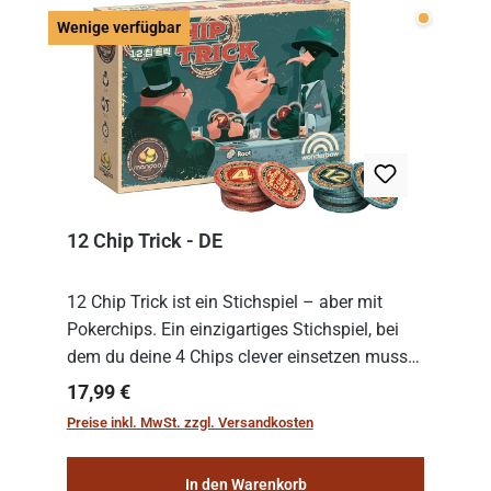
Wenige v
Wenige verfügbar
12 Chip Trick - DE
12 Chip Trick ist ein Stichspiel – aber mit
Pokerchips. Ein einzigartiges Stichspiel, bei
dem du deine 4 Chips clever einsetzen musst.
Wer die Chips mit dem höchsten Gesamtwert
Regulärer Preis:
17,99 €
hat, gewinnt die Runde. Aber Vorsicht: D...
Preise inkl. MwSt. zzgl. Versandkosten
In den Warenkorb