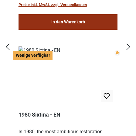
Preise inkl. MwSt. zzgl. Versandkosten
In den Warenkorb
Wenige v
Wenige verfügbar
1980 Sixtina - EN
In 1980, the most ambitious restoration