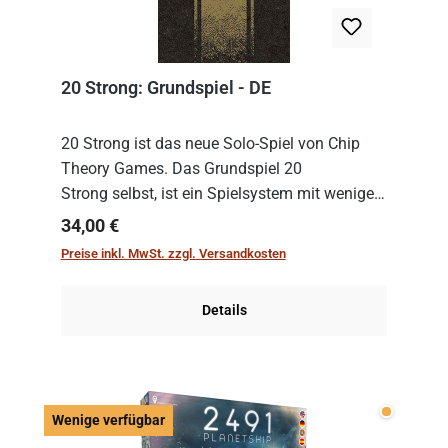
20 Strong: Grundspiel - DE
20 Strong ist das neue Solo-Spiel von Chip
Theory Games. Das Grundspiel 20
Strong selbst, ist ein Spielsystem mit wenigen,
einfachen Regeln. Um es zu spielen, muss es
Regulärer Preis:
34,00 €
immer mit einem Themenset ergänzt werden.
Preise inkl. MwSt. zzgl. Versandkosten
Im Grund...
Details
Wenige v
Wenige verfügbar