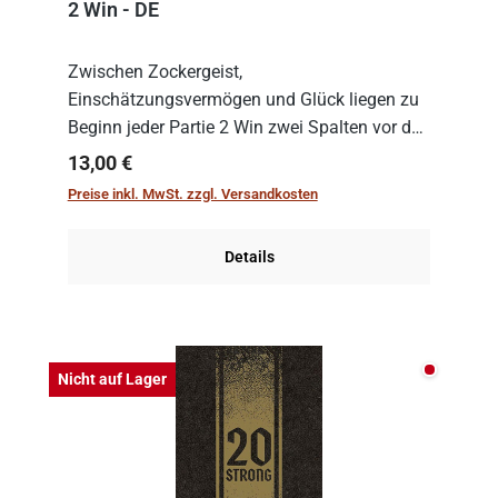
2 Win - DE
Zwischen Zockergeist,
Einschätzungsvermögen und Glück liegen zu
Beginn jeder Partie 2 Win zwei Spalten vor den
Spielenden aus, die es in die Höhe zu treiben
Regulärer Preis:
13,00 €
gilt. Doch das geht natürlich nur, solange man
Preise inkl. MwSt. zzgl. Versandkosten
auch Karten a...
Details
Nicht auf
Nicht auf Lager