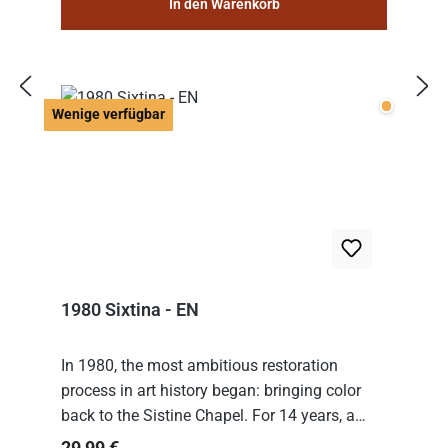
In den Warenkorb
Wenige v
Wenige verfügbar
1980 Sixtina - EN
In 1980, the most ambitious restoration
process in art history began: bringing color
back to the Sistine Chapel. For 14 years, a
team of experts from the Vatican undertook
Regulärer Preis:
29,99 €