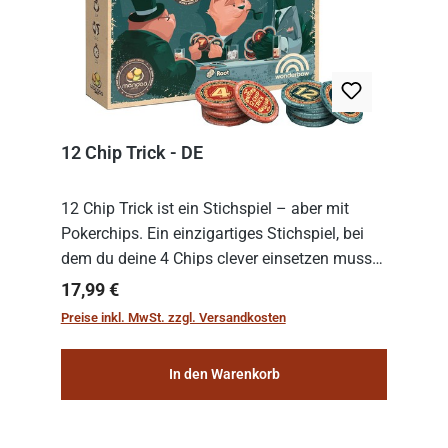
12 Chip Trick - DE
12 Chip Trick ist ein Stichspiel – aber mit
Pokerchips. Ein einzigartiges Stichspiel, bei
dem du deine 4 Chips clever einsetzen musst.
Wer die Chips mit dem höchsten Gesamtwert
Regulärer Preis:
17,99 €
hat, gewinnt die Runde. Aber Vorsicht: D...
Preise inkl. MwSt. zzgl. Versandkosten
In den Warenkorb