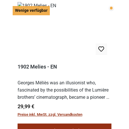
Wenige v
Wenige verfügbar
1902 Melies - EN
Georges Méliès was an illusionist who,
fascinated by the possibilities of the Lumière
brothers’ cinematograph, became a pioneer of
cinema. In 1902, he filmed his most famous
Regulärer Preis:
29,99 €
work: “Le Voyage dans la Lune” (“A Trip to...
Preise inkl. MwSt. zzgl. Versandkosten