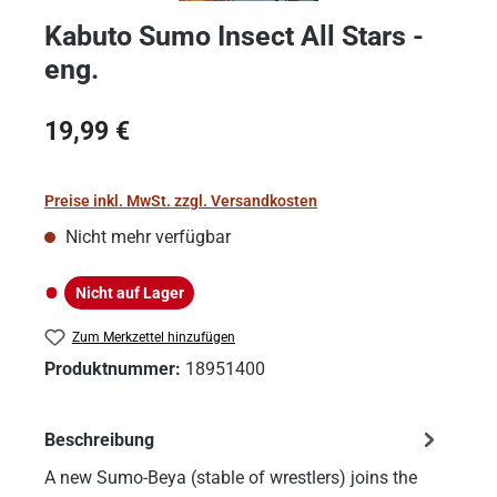
Kabuto Sumo Insect All Stars -
eng.
Regulärer Preis:
19,99 €
Preise inkl. MwSt. zzgl. Versandkosten
Nicht mehr verfügbar
Nicht auf Lager
Nicht auf Lager
Zum Merkzettel hinzufügen
Produktnummer:
18951400
Beschreibung
A new Sumo-Beya (stable of wrestlers) joins the