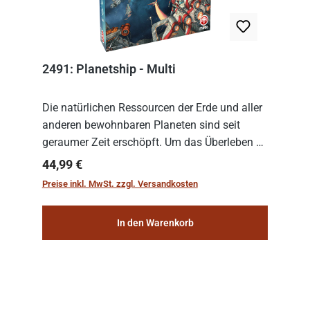
2491: Planetship - Multi
Die natürlichen Ressourcen der Erde und aller
anderen bewohnbaren Planeten sind seit
geraumer Zeit erschöpft. Um das Überleben zu
sichern, wurden die sogenannten
Regulärer Preis:
44,99 €
„Weltenschiffe“ gebaut. Auf diesen
Preise inkl. MwSt. zzgl. Versandkosten
planetengroßen Raums...
In den Warenkorb