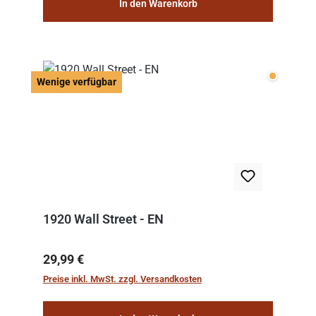
In den Warenkorb
Wenige v
Wenige verfügbar
1920 Wall Street - EN
Regulärer Preis:
29,99 €
Preise inkl. MwSt. zzgl. Versandkosten