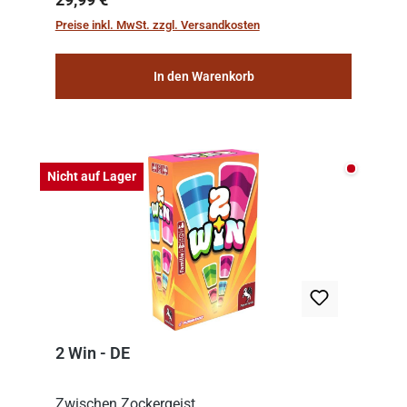
the meticulous job of cleaning and
Preise inkl. MwSt. zzgl. Versandkosten
consolidat...
In den Warenkorb
Nicht auf
Nicht auf Lager
2 Win - DE
Zwischen Zockergeist,