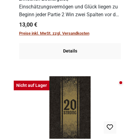
Einschätzungsvermögen und Glück liegen zu
Beginn jeder Partie 2 Win zwei Spalten vor den
Spielenden aus, die es in die Höhe zu treiben
Regulärer Preis:
13,00 €
gilt. Doch das geht natürlich nur, solange man
Preise inkl. MwSt. zzgl. Versandkosten
auch Karten a...
Details
Nicht auf
Nicht auf Lager