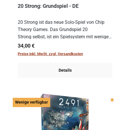
20 Strong: Grundspiel - DE
20 Strong ist das neue Solo-Spiel von Chip
Theory Games. Das Grundspiel 20
Strong selbst, ist ein Spielsystem mit wenigen,
einfachen Regeln. Um es zu spielen, muss es
Regulärer Preis:
34,00 €
immer mit einem Themenset ergänzt werden.
Preise inkl. MwSt. zzgl. Versandkosten
Im Grund...
Details
Wenige v
Wenige verfügbar