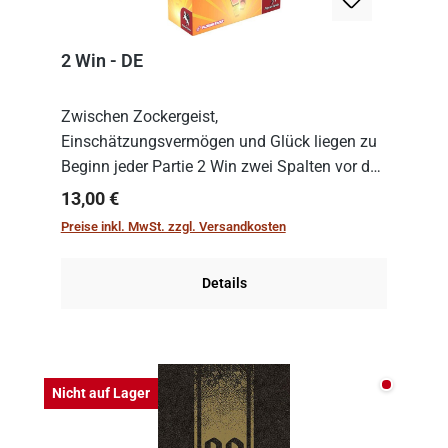
2 Win - DE
Zwischen Zockergeist,
Einschätzungsvermögen und Glück liegen zu
Beginn jeder Partie 2 Win zwei Spalten vor den
Spielenden aus, die es in die Höhe zu treiben
Regulärer Preis:
13,00 €
gilt. Doch das geht natürlich nur, solange man
Preise inkl. MwSt. zzgl. Versandkosten
auch Karten a...
Details
Nicht auf
Nicht auf Lager