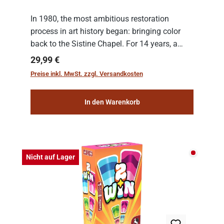
In 1980, the most ambitious restoration
process in art history began: bringing color
back to the Sistine Chapel. For 14 years, a
team of experts from the Vatican undertook
Regulärer Preis:
29,99 €
the meticulous job of cleaning and
Preise inkl. MwSt. zzgl. Versandkosten
consolidat...
In den Warenkorb
Nicht auf
Nicht auf Lager