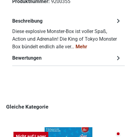
Produktnummer:
9200355
Beschreibung
Diese explosive Monster-Box ist voller Spaß,
Action und Adrenalin! Die King of Tokyo Monster
Box bündelt endlich alle ver…
Mehr
Bewertungen
Gleiche Kategorie
Produktgalerie überspringen
Nicht auf
Nicht auf Lager