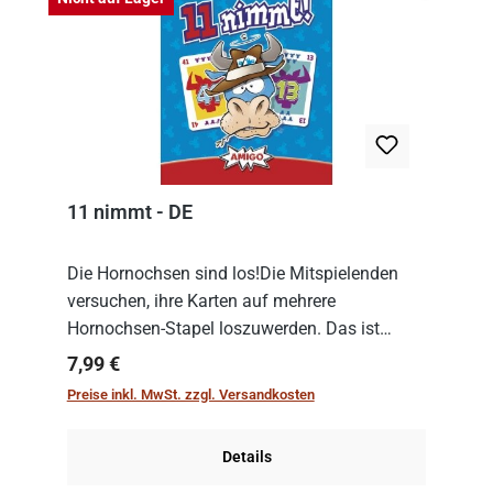
11 nimmt - DE
Die Hornochsen sind los!Die Mitspielenden
versuchen, ihre Karten auf mehrere
Hornochsen-Stapel loszuwerden. Das ist
kniffliger als gedacht, denn die Differenz
Regulärer Preis:
7,99 €
zwischen ausgespielter Karte und der
Preise inkl. MwSt. zzgl. Versandkosten
obersten Karte des St...
Details