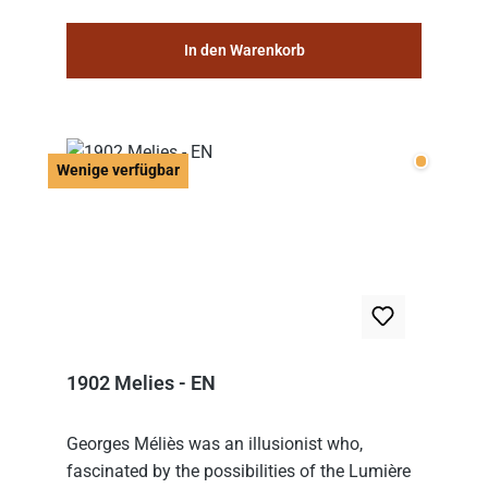
In den Warenkorb
Wenige v
Wenige verfügbar
1902 Melies - EN
Georges Méliès was an illusionist who,
fascinated by the possibilities of the Lumière