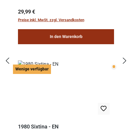
Regulärer Preis:
29,99 €
Preise inkl. MwSt. zzgl. Versandkosten
In den Warenkorb
Wenige v
Wenige verfügbar
1980 Sixtina - EN