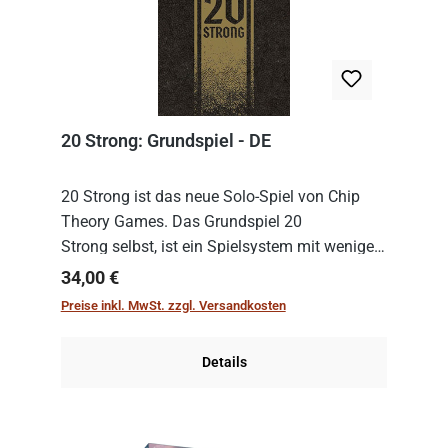
20 Strong: Grundspiel - DE
20 Strong ist das neue Solo-Spiel von Chip
Theory Games. Das Grundspiel 20
Strong selbst, ist ein Spielsystem mit wenigen,
einfachen Regeln. Um es zu spielen, muss es
Regulärer Preis:
34,00 €
immer mit einem Themenset ergänzt werden.
Preise inkl. MwSt. zzgl. Versandkosten
Im Grund...
Details