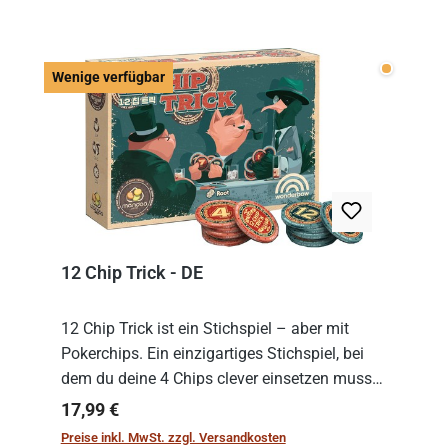
Wenige v
Wenige verfügbar
12 Chip Trick - DE
12 Chip Trick ist ein Stichspiel – aber mit
Pokerchips. Ein einzigartiges Stichspiel, bei
dem du deine 4 Chips clever einsetzen musst.
Wer die Chips mit dem höchsten Gesamtwert
Regulärer Preis:
17,99 €
hat, gewinnt die Runde. Aber Vorsicht: D...
Preise inkl. MwSt. zzgl. Versandkosten