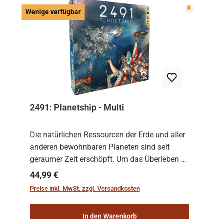
Wenige v
Wenige verfügbar
2491: Planetship - Multi
Die natürlichen Ressourcen der Erde und aller
anderen bewohnbaren Planeten sind seit
geraumer Zeit erschöpft. Um das Überleben zu
sichern, wurden die sogenannten
Regulärer Preis:
44,99 €
„Weltenschiffe“ gebaut. Auf diesen
Preise inkl. MwSt. zzgl. Versandkosten
planetengroßen Raums...
In den Warenkorb