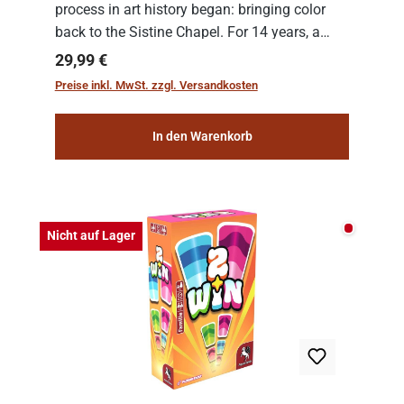
process in art history began: bringing color
back to the Sistine Chapel. For 14 years, a
team of experts from the Vatican undertook
Regulärer Preis:
29,99 €
the meticulous job of cleaning and
Preise inkl. MwSt. zzgl. Versandkosten
consolidat...
In den Warenkorb
Nicht auf
Nicht auf Lager