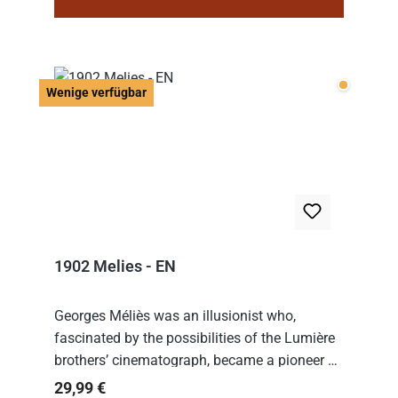
Wenige v
Wenige verfügbar
1902 Melies - EN
Georges Méliès was an illusionist who,
fascinated by the possibilities of the Lumière
brothers’ cinematograph, became a pioneer of
cinema. In 1902, he filmed his most famous
Regulärer Preis:
29,99 €