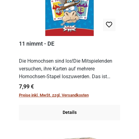
11 nimmt - DE
Die Hornochsen sind los!Die Mitspielenden
versuchen, ihre Karten auf mehrere
Hornochsen-Stapel loszuwerden. Das ist
kniffliger als gedacht, denn die Differenz
Regulärer Preis:
7,99 €
zwischen ausgespielter Karte und der
Preise inkl. MwSt. zzgl. Versandkosten
obersten Karte des St...
Details