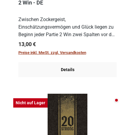
2 Win - DE
Zwischen Zockergeist,
Einschätzungsvermögen und Glück liegen zu
Beginn jeder Partie 2 Win zwei Spalten vor den
Spielenden aus, die es in die Höhe zu treiben
Regulärer Preis:
13,00 €
gilt. Doch das geht natürlich nur, solange man
Preise inkl. MwSt. zzgl. Versandkosten
auch Karten a...
Details
Nicht auf
Nicht auf Lager