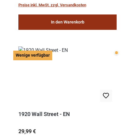
work: “Le Voyage dans la Lune” (“A Trip to...
Preise inkl. MwSt. zzgl. Versandkosten
In den Warenkorb
Wenige v
Wenige verfügbar
1920 Wall Street - EN
Regulärer Preis:
29,99 €