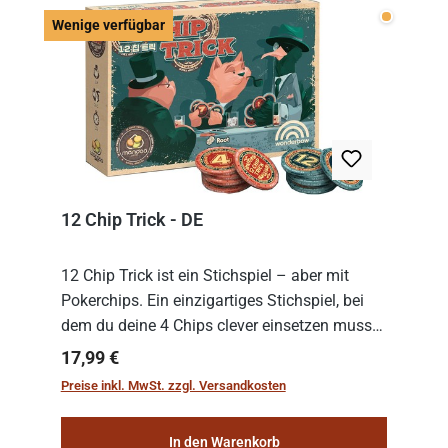
Wenige v
Wenige verfügbar
12 Chip Trick - DE
12 Chip Trick ist ein Stichspiel – aber mit
Pokerchips. Ein einzigartiges Stichspiel, bei
dem du deine 4 Chips clever einsetzen musst.
Wer die Chips mit dem höchsten Gesamtwert
Regulärer Preis:
17,99 €
hat, gewinnt die Runde. Aber Vorsicht: D...
Preise inkl. MwSt. zzgl. Versandkosten
In den Warenkorb