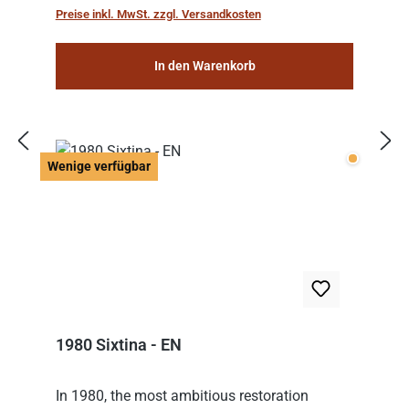
Preise inkl. MwSt. zzgl. Versandkosten
In den Warenkorb
Wenige v
Wenige verfügbar
1980 Sixtina - EN
In 1980, the most ambitious restoration