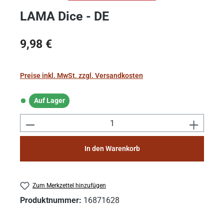
LAMA Dice - DE
Regulärer Preis:
9,98 €
Preise inkl. MwSt. zzgl. Versandkosten
Auf Lager
Auf Lager
Produkt Anzahl: Gib den gewünschten Wert e
In den Warenkorb
Zum Merkzettel hinzufügen
Produktnummer:
16871628