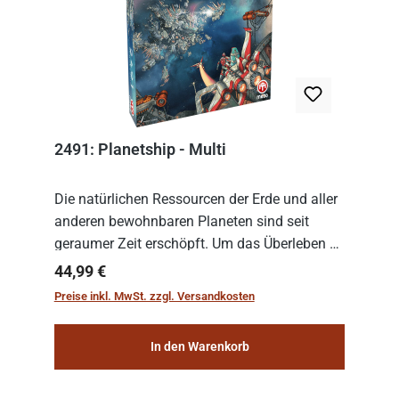
2491: Planetship - Multi
Die natürlichen Ressourcen der Erde und aller
anderen bewohnbaren Planeten sind seit
geraumer Zeit erschöpft. Um das Überleben zu
sichern, wurden die sogenannten
Regulärer Preis:
44,99 €
„Weltenschiffe“ gebaut. Auf diesen
Preise inkl. MwSt. zzgl. Versandkosten
planetengroßen Raums...
In den Warenkorb