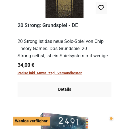
20 Strong: Grundspiel - DE
20 Strong ist das neue Solo-Spiel von Chip
Theory Games. Das Grundspiel 20
Strong selbst, ist ein Spielsystem mit wenigen,
einfachen Regeln. Um es zu spielen, muss es
Regulärer Preis:
34,00 €
immer mit einem Themenset ergänzt werden.
Preise inkl. MwSt. zzgl. Versandkosten
Im Grund...
Details
Wenige v
Wenige verfügbar