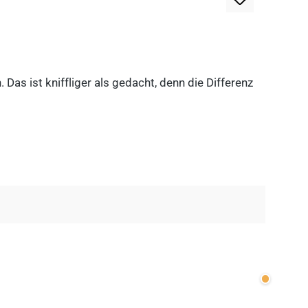
as ist kniffliger als gedacht, denn die Differenz
Wenige v