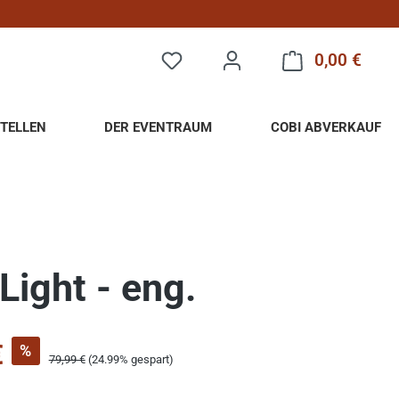
0,00 €
Warenk
TELLEN
DER EVENTRAUM
COBI ABVERKAUF
Light - eng.
s:
€
%
Regulärer Preis:
79,99 €
(24.99% gespart)