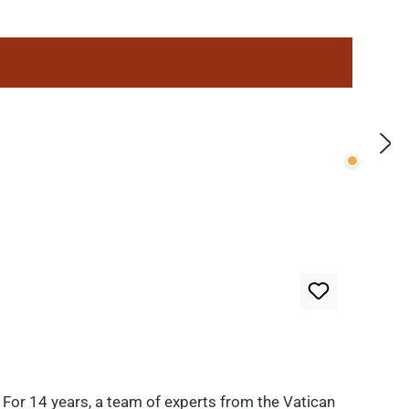
Wenige v
. For 14 years, a team of experts from the Vatican