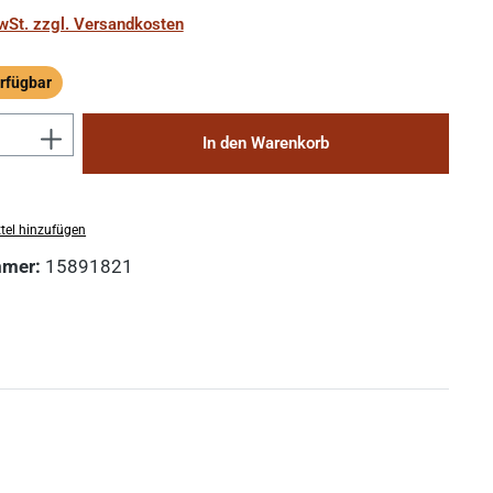
MwSt. zzgl. Versandkosten
rfügbar
ügbar
Anzahl: Gib den gewünschten Wert ein 
In den Warenkorb
tel hinzufügen
mmer:
15891821