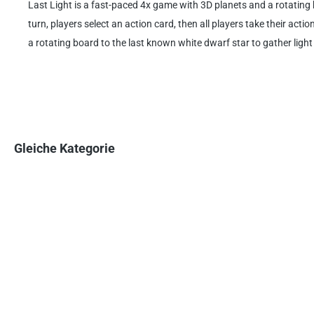
Last Light is a fast-paced 4x game with 3D planets and a rotating 
turn, players select an action card, then all players take their act
a rotating board to the last known white dwarf star to gather light fo
Gleiche Kategorie
Produktgalerie überspringen