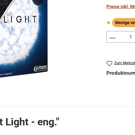
Preise inkl. 
Wenige ve
Wenige verf
Produkt 
Zum Merkzet
Produktnu
 Light - eng."