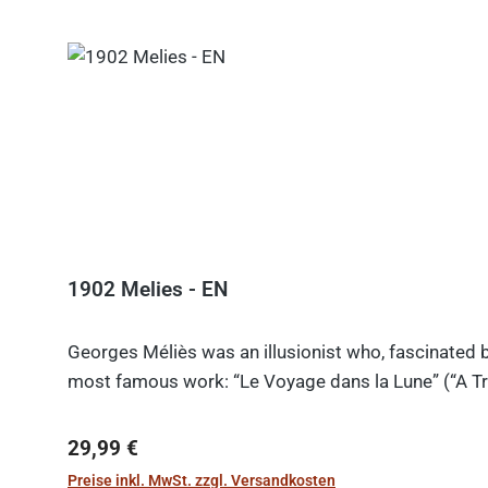
1902 Melies - EN
Georges Méliès was an illusionist who, fascinated b
most famous work: “Le Voyage dans la Lune” (“A Tri
Regulärer Preis:
29,99 €
Preise inkl. MwSt. zzgl. Versandkosten