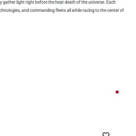
 gather light right before the heat death of the universe. Each
technologies, and commanding fleets all while racing to the center of
Nicht au