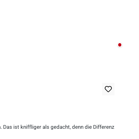
Nicht au
as ist kniffliger als gedacht, denn die Differenz