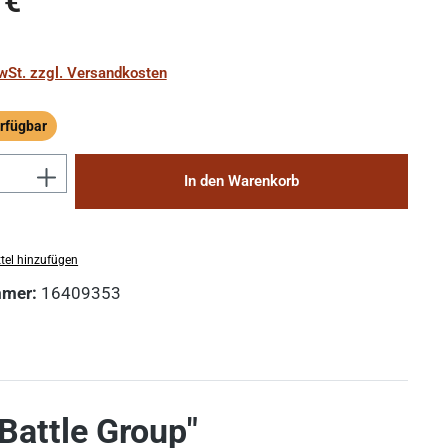
 €
MwSt. zzgl. Versandkosten
rfügbar
ügbar
Anzahl: Gib den gewünschten Wert ein 
In den Warenkorb
tel hinzufügen
mmer:
16409353
Battle Group"