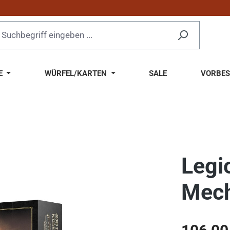
E
WÜRFEL/KARTEN
SALE
VORBES
Legi
Mech
Regulärer Pr