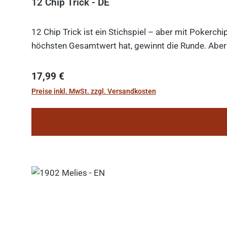
12 Chip Trick - DE
12 Chip Trick ist ein Stichspiel – aber mit Pokerch
höchsten Gesamtwert hat, gewinnt die Runde. Aber V
Regulärer Preis:
17,99 €
Preise inkl. MwSt. zzgl. Versandkosten