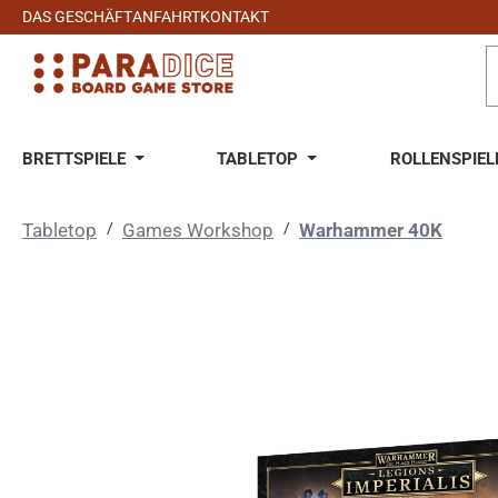
DAS GESCHÄFT
ANFAHRT
KONTAKT
 Hauptinhalt springen
Zur Suche springen
Zur Hauptnavigation springen
BRETTSPIELE
TABLETOP
ROLLENSPIEL
Tabletop
/
Games Workshop
/
Warhammer 40K
Bildergalerie überspringen