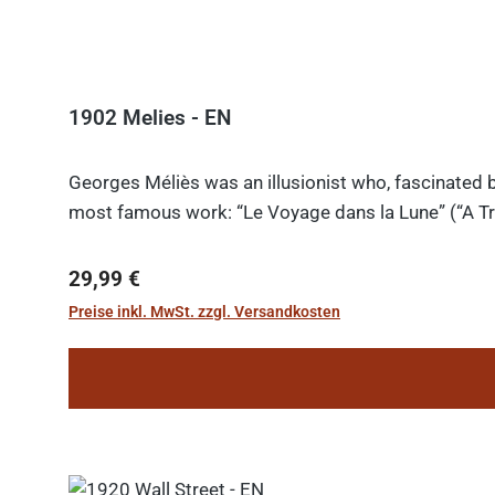
1902 Melies - EN
Georges Méliès was an illusionist who, fascinated b
most famous work: “Le Voyage dans la Lune” (“A Tri
Regulärer Preis:
29,99 €
Preise inkl. MwSt. zzgl. Versandkosten