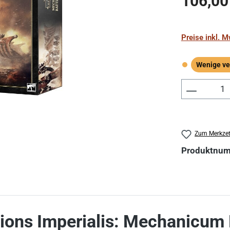
106,00
Preise inkl. 
Wenige ve
Wenige verf
Produkt 
Zum Merkzet
Produktnu
ions Imperialis: Mechanicum 