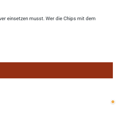
lever einsetzen musst. Wer die Chips mit dem
Wenige v