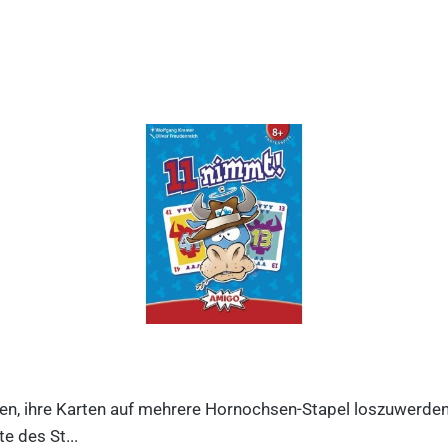
n, ihre Karten auf mehrere Hornochsen-Stapel loszuwerden. D
e des St...