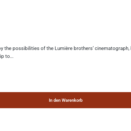
y the possibilities of the Lumière brothers’ cinematograph,
p to...
In den Warenkorb