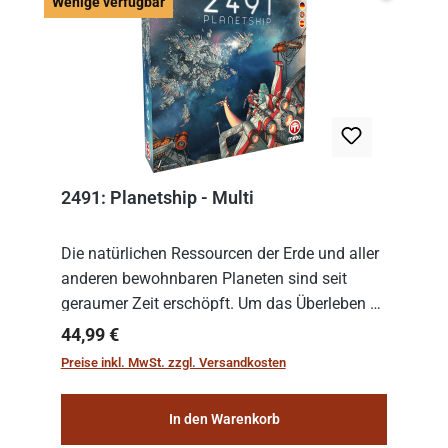
Wenige v
Wenige verfügbar
2491: Planetship - Multi
Die natürlichen Ressourcen der Erde und aller
anderen bewohnbaren Planeten sind seit
geraumer Zeit erschöpft. Um das Überleben zu
sichern, wurden die sogenannten
Regulärer Preis:
44,99 €
„Weltenschiffe“ gebaut. Auf diesen
Preise inkl. MwSt. zzgl. Versandkosten
planetengroßen Raums...
In den Warenkorb