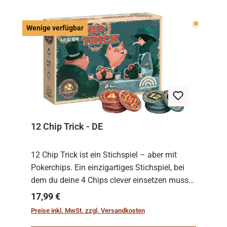
Wenige v
Wenige verfügbar
12 Chip Trick - DE
12 Chip Trick ist ein Stichspiel – aber mit
Pokerchips. Ein einzigartiges Stichspiel, bei
dem du deine 4 Chips clever einsetzen musst.
Wer die Chips mit dem höchsten Gesamtwert
Regulärer Preis:
17,99 €
hat, gewinnt die Runde. Aber Vorsicht: D...
Preise inkl. MwSt. zzgl. Versandkosten