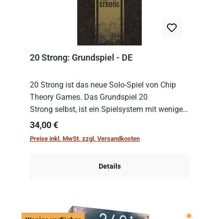
20 Strong: Grundspiel - DE
20 Strong ist das neue Solo-Spiel von Chip
Theory Games. Das Grundspiel 20
Strong selbst, ist ein Spielsystem mit wenigen,
einfachen Regeln. Um es zu spielen, muss es
Regulärer Preis:
34,00 €
immer mit einem Themenset ergänzt werden.
Preise inkl. MwSt. zzgl. Versandkosten
Im Grund...
Details