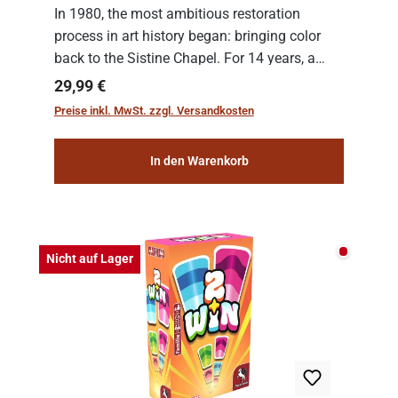
In 1980, the most ambitious restoration
process in art history began: bringing color
back to the Sistine Chapel. For 14 years, a
team of experts from the Vatican undertook
Regulärer Preis:
29,99 €
the meticulous job of cleaning and
Preise inkl. MwSt. zzgl. Versandkosten
consolidat...
In den Warenkorb
Nicht auf
Nicht auf Lager