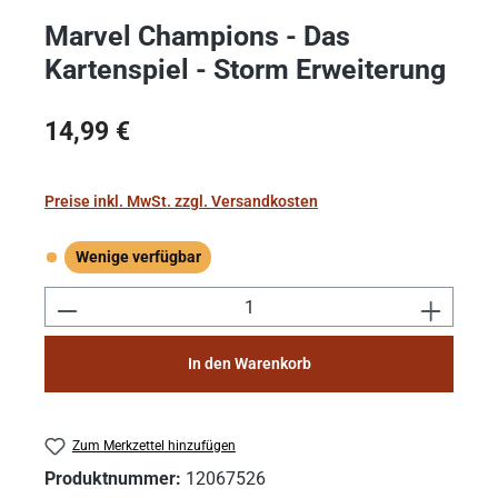
Marvel Champions - Das
Kartenspiel - Storm Erweiterung
Regulärer Preis:
14,99 €
Preise inkl. MwSt. zzgl. Versandkosten
Wenige verfügbar
Wenige verfügbar
Produkt Anzahl: Gib den gewünschten Wert e
In den Warenkorb
Zum Merkzettel hinzufügen
Produktnummer:
12067526