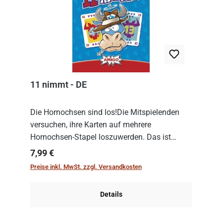
11 nimmt - DE
Die Hornochsen sind los!Die Mitspielenden
versuchen, ihre Karten auf mehrere
Hornochsen-Stapel loszuwerden. Das ist
kniffliger als gedacht, denn die Differenz
Regulärer Preis:
7,99 €
zwischen ausgespielter Karte und der
Preise inkl. MwSt. zzgl. Versandkosten
obersten Karte des St...
Details