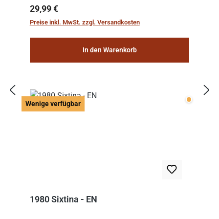
Regulärer Preis:
29,99 €
Preise inkl. MwSt. zzgl. Versandkosten
In den Warenkorb
Wenige v
Wenige verfügbar
1980 Sixtina - EN