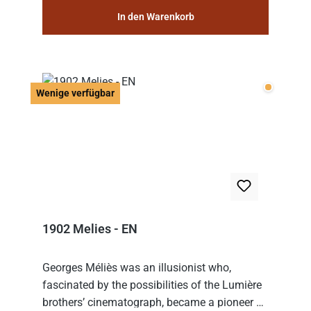
In den Warenkorb
Wenige v
Wenige verfügbar
1902 Melies - EN
Georges Méliès was an illusionist who,
fascinated by the possibilities of the Lumière
brothers’ cinematograph, became a pioneer of