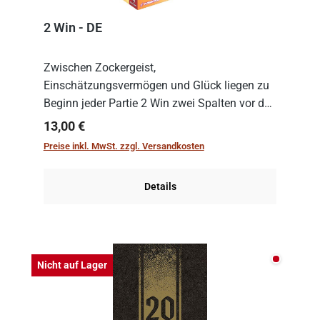
2 Win - DE
Zwischen Zockergeist,
Einschätzungsvermögen und Glück liegen zu
Beginn jeder Partie 2 Win zwei Spalten vor den
Spielenden aus, die es in die Höhe zu treiben
Regulärer Preis:
13,00 €
gilt. Doch das geht natürlich nur, solange man
Preise inkl. MwSt. zzgl. Versandkosten
auch Karten a...
Details
Nicht auf
Nicht auf Lager