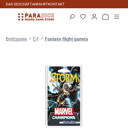
DAS GESCHÄFT
ANFAHRT
KONTAKT
Zum Hauptinhalt springen
Warenkorb 
/
/
Brettspiele
E-F
Fantasy flight games
Bildergalerie überspringen