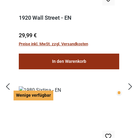
1920 Wall Street - EN
Regulärer Preis:
29,99 €
Preise inkl. MwSt. zzgl. Versandkosten
In den Warenkorb
Wenige v
Wenige verfügbar