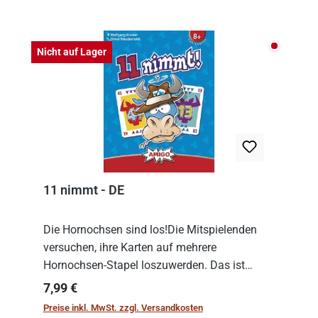
Produktgalerie überspringen
Nicht auf
Nicht auf Lager
11 nimmt - DE
Die Hornochsen sind los!Die Mitspielenden
versuchen, ihre Karten auf mehrere
Hornochsen-Stapel loszuwerden. Das ist
kniffliger als gedacht, denn die Differenz
Regulärer Preis:
7,99 €
zwischen ausgespielter Karte und der
Preise inkl. MwSt. zzgl. Versandkosten