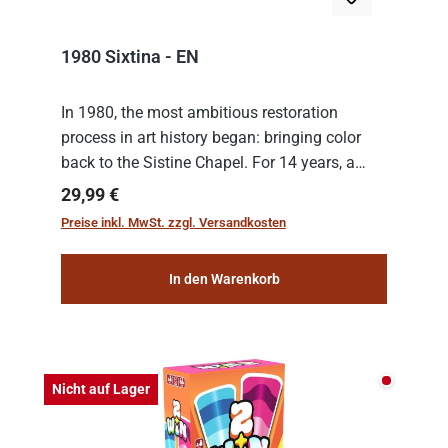
1980 Sixtina - EN
In 1980, the most ambitious restoration
process in art history began: bringing color
back to the Sistine Chapel. For 14 years, a
team of experts from the Vatican undertook
Regulärer Preis:
29,99 €
the meticulous job of cleaning and
Preise inkl. MwSt. zzgl. Versandkosten
consolidat...
In den Warenkorb
Nicht auf
Nicht auf Lager