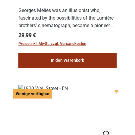
Georges Méliès was an illusionist who,
fascinated by the possibilities of the Lumière
brothers’ cinematograph, became a pioneer of
cinema. In 1902, he filmed his most famous
Regulärer Preis:
29,99 €
work: “Le Voyage dans la Lune” (“A Trip to...
Preise inkl. MwSt. zzgl. Versandkosten
In den Warenkorb
Wenige v
Wenige verfügbar