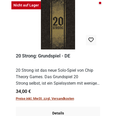
Nicht auf
Nicht auf Lager
20 Strong: Grundspiel - DE
20 Strong ist das neue Solo-Spiel von Chip
Theory Games. Das Grundspiel 20
Strong selbst, ist ein Spielsystem mit wenigen,
einfachen Regeln. Um es zu spielen, muss es
Regulärer Preis:
34,00 €
immer mit einem Themenset ergänzt werden.
Preise inkl. MwSt. zzgl. Versandkosten
Im Grund...
Details