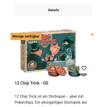
obersten Karte des St...
Details
Wenige v
Wenige verfügbar
12 Chip Trick - DE
12 Chip Trick ist ein Stichspiel – aber mit
Pokerchips. Ein einzigartiges Stichspiel, bei