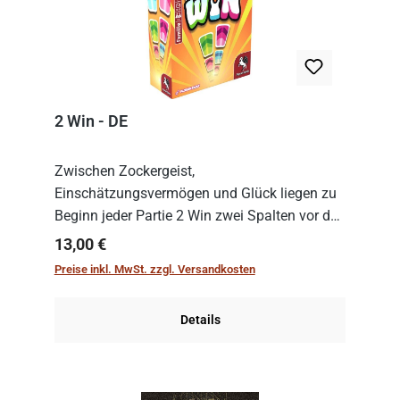
2 Win - DE
Zwischen Zockergeist,
Einschätzungsvermögen und Glück liegen zu
Beginn jeder Partie 2 Win zwei Spalten vor den
Spielenden aus, die es in die Höhe zu treiben
Regulärer Preis:
13,00 €
gilt. Doch das geht natürlich nur, solange man
Preise inkl. MwSt. zzgl. Versandkosten
auch Karten a...
Details