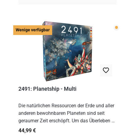
Wenige v
Wenige verfügbar
2491: Planetship - Multi
Die natürlichen Ressourcen der Erde und aller
anderen bewohnbaren Planeten sind seit
geraumer Zeit erschöpft. Um das Überleben zu
sichern, wurden die sogenannten
Regulärer Preis:
44,99 €