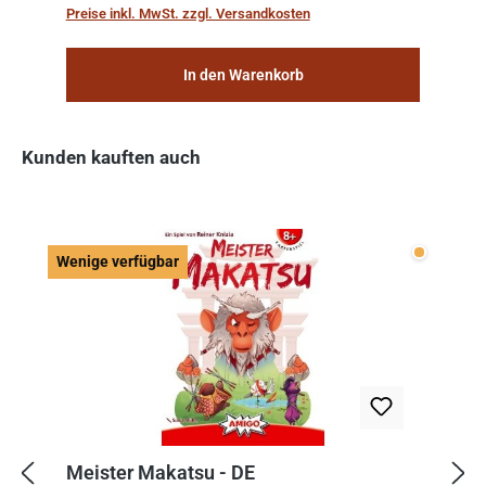
„Weltenschiffe“ gebaut. Auf diesen
Preise inkl. MwSt. zzgl. Versandkosten
planetengroßen Raums...
In den Warenkorb
Kunden kauften auch
Produktgalerie überspringen
Wenige v
Wenige verfügbar
Meister Makatsu - DE