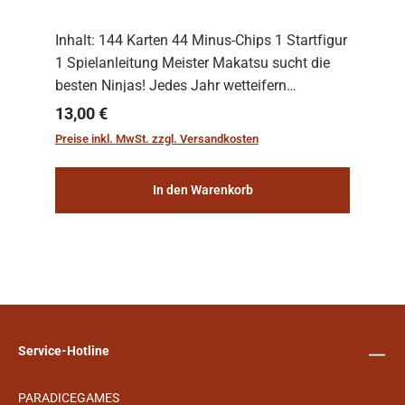
Inhalt: 144 Karten 44 Minus-Chips 1 Startfigur
1 Spielanleitung Meister Makatsu sucht die
besten Ninjas! Jedes Jahr wetteifern
angesehene Dojos um die Gunst des
Regulärer Preis:
13,00 €
bekannten Lehrmeisters. An drei Tagen zeigen
Preise inkl. MwSt. zzgl. Versandkosten
die Ninja...
In den Warenkorb
Service-Hotline
PARADICEGAMES